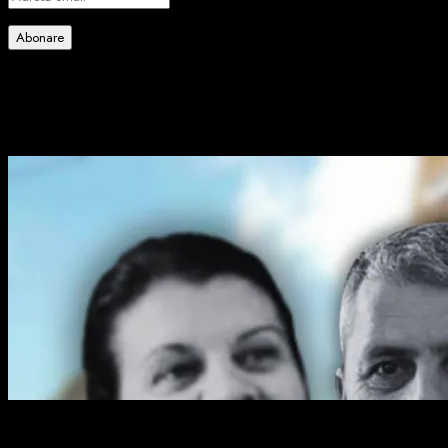
email
Abonare
Alătură-te celorlalți 4 abonați.
Poate ai ratat