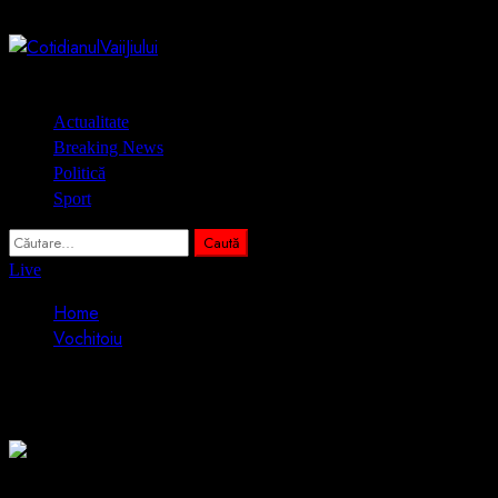
Skip
6 august 2026
to
content
Primary
Actualitate
Menu
Breaking News
Politică
Sport
Caută
după:
Live
Home
Vochitoiu
Vochitoiu