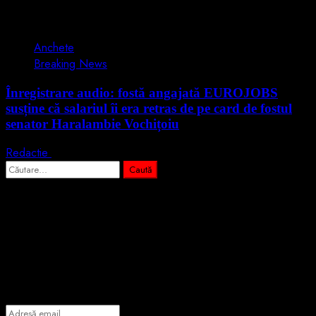
1 min read
Anchete
Breaking News
Înregistrare audio: fostă angajată EUROJOBS
susține că salariul îi era retras de pe card de fostul
senator Haralambie Vochițoiu
Redactie
3 martie 2026
Caută
după:
Abonează-te prin email la cele mai
importante știri
Introdu adresa de email pentru a te abona la portalul nostru de
informare și vei primi notificări prin email când vor fi publicate
articole noi.
Adresă