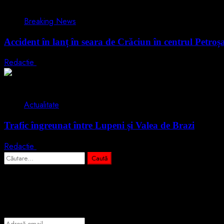
1 min read
Breaking News
Accident în lanț în seara de Crăciun în centrul Petroș
Redactie
25 decembrie 2024
1 min read
Actualitate
Trafic îngreunat între Lupeni și Valea de Brazi
Redactie
5 august 2024
Caută
după:
Abonează-te prin email la cele mai importa
Introdu adresa de email pentru a te abona la portalul nostru de info
Adresă