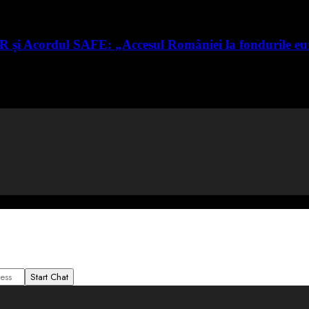
RR și Acordul SAFE: „Accesul României la fondurile e
Start Chat