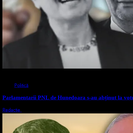
2 min read
Politică
Parlamentarii PNL de Hunedoara s-au abținut la votul
Redactie
5 august 2026