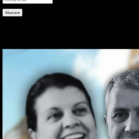
email
Abonare
Alătură-te celorlalți 4 abonați.
Poate ai ratat