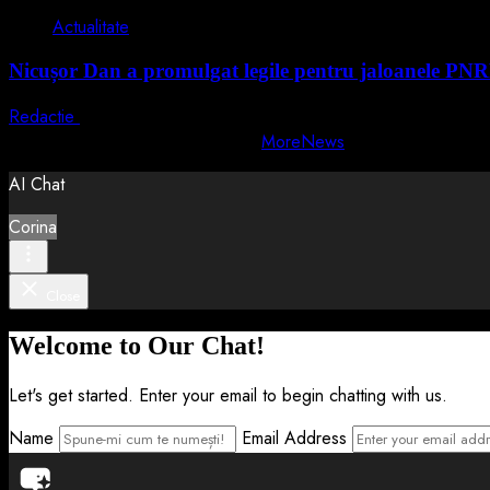
Actualitate
Nicușor Dan a promulgat legile pentru jaloanele PN
Redactie
4 august 2026
Copyright © All rights reserved.
|
MoreNews
by AF themes.
AI Chat
Corina
Close
Welcome to Our Chat!
Let's get started. Enter your email to begin chatting with us.
Name
Email Address