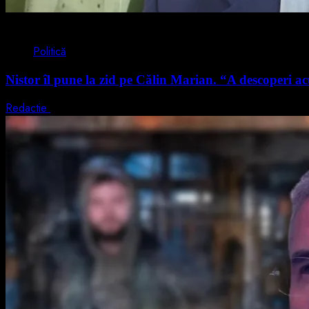
4 min read
Politică
Nistor îl pune la zid pe Călin Marian. “A descoperi acu
Redactie
5 august 2026