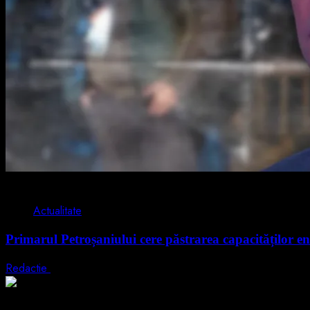
2 min read
Actualitate
Primarul Petroșaniului cere păstrarea capacităților en
Redactie
5 august 2026
2 min read