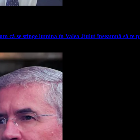
m că se stinge lumina în Valea Jiului înseamnă să te pre