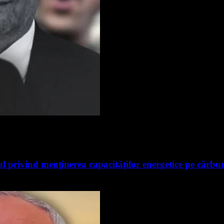
 privind menținerea capacităților energetice pe cărbu