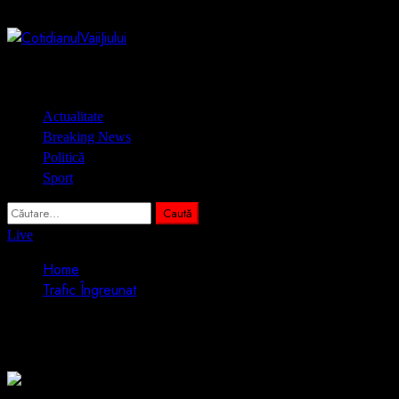
Skip
7 august 2026
to
content
Primary
Actualitate
Menu
Breaking News
Politică
Sport
Caută
după:
Live
Home
Trafic Îngreunat
Trafic Îngreunat