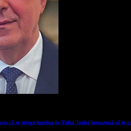
m că se stinge lumina în Valea Jiului înseamnă să te pre