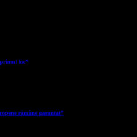
 primul loc”
uropene rămâne garantat”