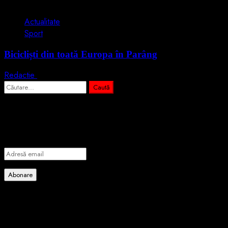
1 min read
Actualitate
Sport
Bicicliști din toată Europa în Parâng
Redactie
19 iulie 2024
Caută
după:
Abonează-te prin email la cele mai importa
Introdu adresa de email pentru a te abona la portalul nostru de info
Adresă
email
Abonare
Alătură-te celorlalți 4 abonați.
Poate ai ratat