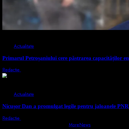
2 min read
Actualitate
Primarul Petroșaniului cere păstrarea capacităților en
Redactie
5 august 2026
2 min read
Actualitate
Nicușor Dan a promulgat legile pentru jaloanele PN
Redactie
4 august 2026
Copyright © All rights reserved.
|
MoreNews
by AF themes.