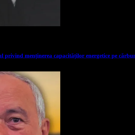
 privind menținerea capacităților energetice pe cărbu