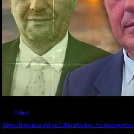
4 min read
Politică
Nistor îl pune la zid pe Călin Marian. “A descoperi acu