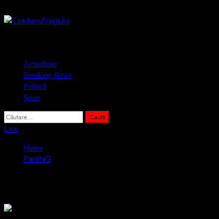
Skip
6 august 2026
to
content
Primary
Actualitate
Menu
Breaking News
Politică
Sport
Caută
după:
Live
Home
ParâNG
ParâNG