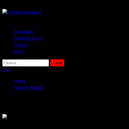
Skip
6 august 2026
to
content
Primary
Actualitate
Menu
Breaking News
Politică
Sport
Caută
după:
Live
Home
Numire Politică
Numire Politică