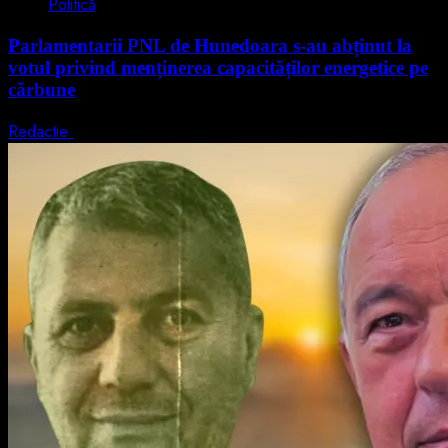
Politică
Parlamentarii PNL de Hunedoara s-au abținut la
votul privind menținerea capacităților energetice pe
cărbune
Redactie
5 august 2026