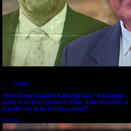
4 min read
Politică
Nistor îl pune la zid pe Călin Marian. “A descoperi
acum că se stinge lumina în Valea Jiului înseamnă să
te prefaci că nu tu ai scris scenariul”
Redactie
5 august 2026