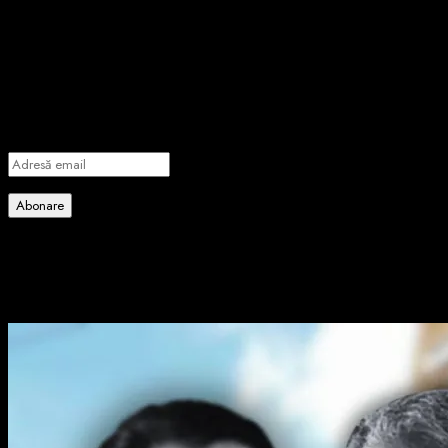
Abonează-te prin email la cele mai
importante știri
Introdu adresa de email pentru a te abona la portalul nostru de
informare și vei primi notificări prin email când vor fi publicate
articole noi.
Adresă
email
Abonare
Alătură-te celorlalți 4 abonați.
Poate ai ratat