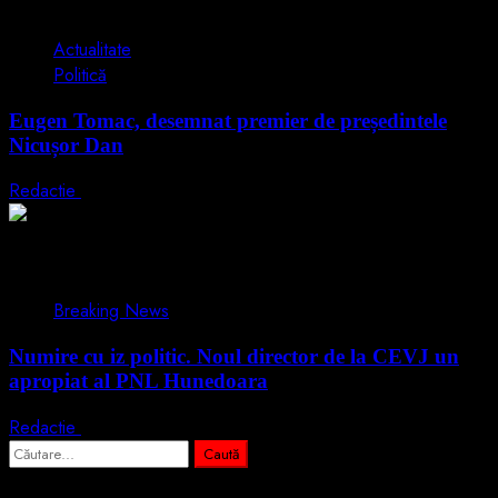
1 min read
Actualitate
Politică
Eugen Tomac, desemnat premier de președintele
Nicușor Dan
Redactie
4 iunie 2026
1 min read
Breaking News
Numire cu iz politic. Noul director de la CEVJ un
apropiat al PNL Hunedoara
Redactie
20 ianuarie 2025
Caută
după: