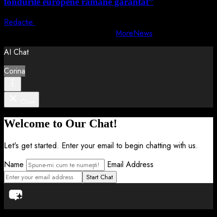
fondurile europene rămâne garantat”
Redactie
4 august 2026
Copyright © All rights reserved.
|
MoreNews
by AF themes.
AI Chat
Corina
Close
Welcome to Our Chat!
Let's get started. Enter your email to begin chatting with us.
Name
Email Address
Start Chat