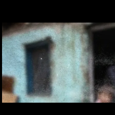
Alătură-te celorlalți 4 abonați.
Poate ai ratat