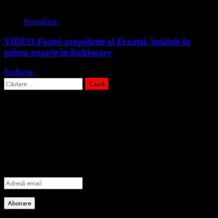
1 min read
Actualitate
VIDEO Fostul președinte al Franței, huiduit în
prima noapte în închisoare
Redactie
20 ianuarie 2026
Caută
după:
Abonează-te prin email la cele mai
importante știri
Introdu adresa de email pentru a te abona la portalul nostru de
informare și vei primi notificări prin email când vor fi publicate
articole noi.
Adresă
email
Abonare