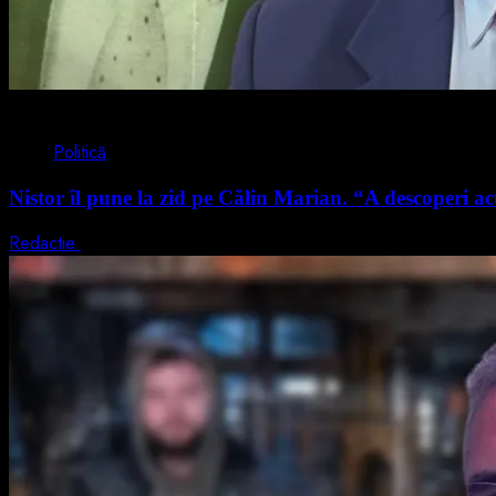
4 min read
Politică
Nistor îl pune la zid pe Călin Marian. “A descoperi acu
Redactie
5 august 2026