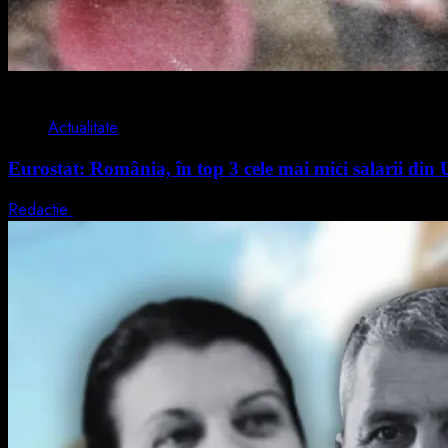
1 min read
Actualitate
Eurostat: România, în top 3 cele mai mici salarii di
Redactie
7 august 2026