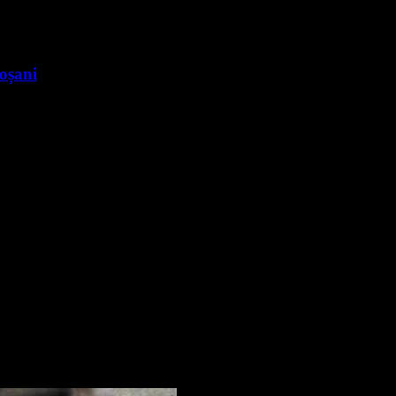
roșani
nte știri
rmare și vei primi notificări prin email când vor fi publicate articol