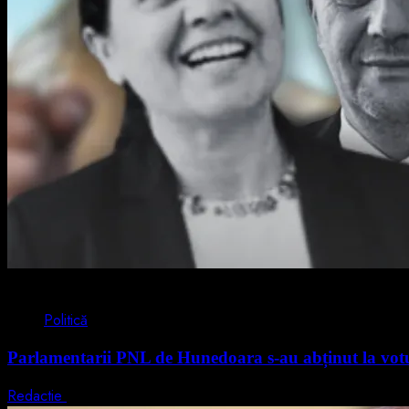
2 min read
Politică
Parlamentarii PNL de Hunedoara s-au abținut la votul
Redactie
5 august 2026