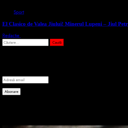
1 min read
Sport
El Clasico de Valea Jiului! Minerul Lupeni – Jiul Pet
Redactie
26 iulie 2024
Caută
după:
Abonează-te prin email la cele mai importa
Introdu adresa de email pentru a te abona la portalul nostru de info
Adresă
email
Abonare
Alătură-te celorlalți 4 abonați.
Poate ai ratat