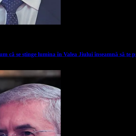
m că se stinge lumina în Valea Jiului înseamnă să te pre