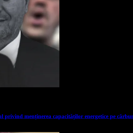
 privind menținerea capacităților energetice pe cărbu