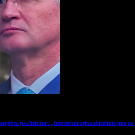
ergetice pe cărbune: „Interesul național trebuie pus pe