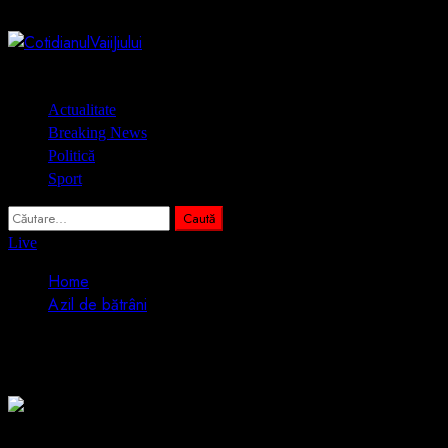
Skip
6 august 2026
to
content
Primary
Actualitate
Menu
Breaking News
Politică
Sport
Caută
după:
Live
Home
Azil de bătrâni
Azil de bătrâni
1 min read