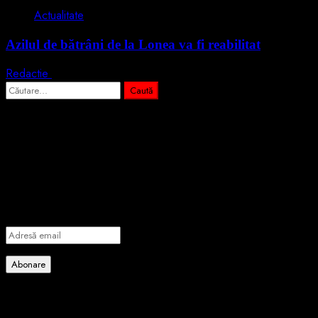
Actualitate
Azilul de bătrâni de la Lonea va fi reabilitat
Redactie
30 iulie 2024
Caută
după:
Abonează-te prin email la cele mai
importante știri
Introdu adresa de email pentru a te abona la portalul nostru de
informare și vei primi notificări prin email când vor fi publicate
articole noi.
Adresă
email
Abonare
Alătură-te celorlalți 4 abonați.