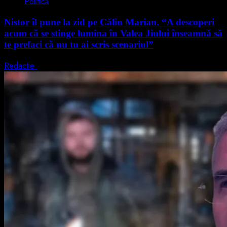
Politică
Nistor îl pune la zid pe Călin Marian. “A descoperi
acum că se stinge lumina în Valea Jiului înseamnă să
te prefaci că nu tu ai scris scenariul”
Redactie
5 august 2026