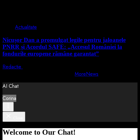
2 min read
Actualitate
Nicușor Dan a promulgat legile pentru jaloanele
PNRR și Acordul SAFE: „Accesul României la
fondurile europene rămâne garantat”
Redactie
4 august 2026
Copyright © All rights reserved.
|
MoreNews
by AF themes.
AI Chat
Corina
Close
Welcome to Our Chat!