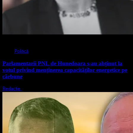
2 min read
Politică
Parlamentarii PNL de Hunedoara s-au abținut la
votul privind menținerea capacităților energetice pe
cărbune
Redactie
5 august 2026