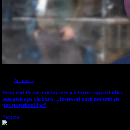
2 min read
Actualitate
Primarul Petroșaniului cere păstrarea capacităților
energetice pe cărbune: „Interesul național trebuie
pus pe primul loc”
Redactie
5 august 2026