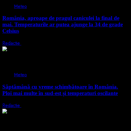
Meteo
România, aproape de pragul caniculei la final de
mai. Temperaturile ar putea ajunge la 34 de grade
Celsius
Redactie
26 mai 2026
2 min read
Meteo
Săptămână cu vreme schimbătoare în România.
Ploi mai multe în sud-est și temperaturi oscilante
Redactie
18 mai 2026
2 min read