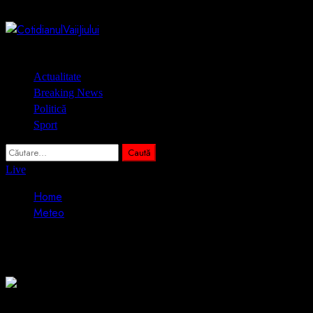
Skip
8 august 2026
to
content
Primary
Actualitate
Menu
Breaking News
Politică
Sport
Caută
după:
Live
Home
Meteo
Meteo