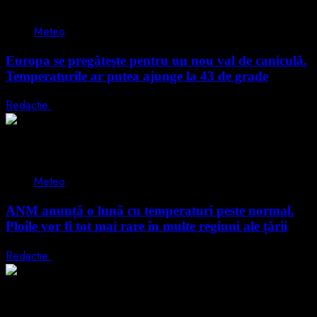
1 min read
Meteo
Europa se pregătește pentru un nou val de caniculă.
Temperaturile ar putea ajunge la 43 de grade
Redactie
16 iunie 2026
2 min read
Meteo
ANM anunță o lună cu temperaturi peste normal.
Ploile vor fi tot mai rare în multe regiuni ale țării
Redactie
12 iunie 2026
1 min read