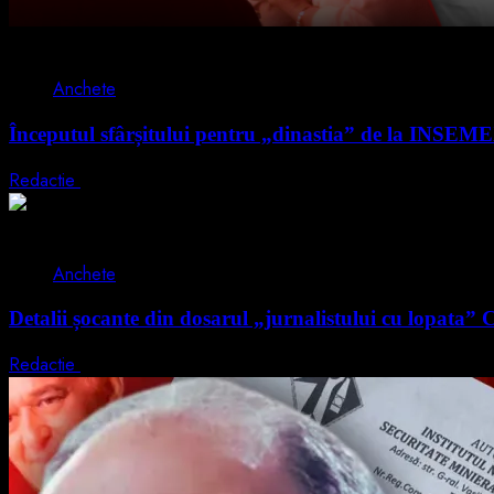
3 min read
Anchete
Începutul sfârșitului pentru „dinastia” de la INSEME
Redactie
7 iulie 2026
2 min read
Anchete
Detalii șocante din dosarul „jurnalistului cu lopata” 
Redactie
5 iulie 2026