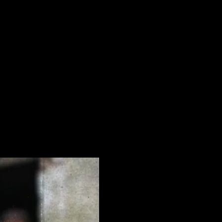
nte știri
rmare și vei primi notificări prin email când vor fi publicate articol