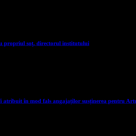
cu propriul soț, directorul institutului
fi atribuit în mod fals angajaților susținerea pentru A