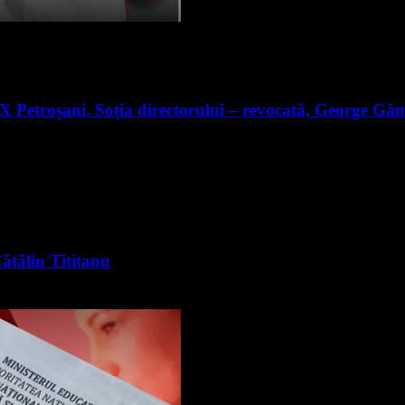
X Petroșani. Soția directorului – revocată, George Găm
Cătălin Tititanu