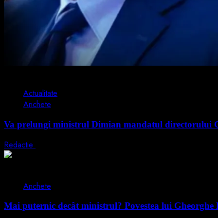
2 min read
Actualitate
Anchete
Va prelungi ministrul Dimian mandatul directorului Găm
Redactie
24 iunie 2026
3 min read
Anchete
Mai puternic decât ministrul? Povestea lui Gheorghe