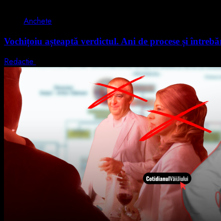
2 min read
Anchete
Vochițoiu așteaptă verdictul. Ani de procese și întrebăr
Redactie
8 iulie 2026