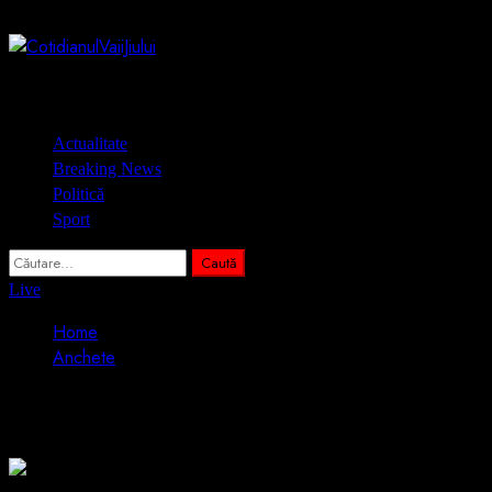
Skip
7 august 2026
to
content
Primary
Actualitate
Menu
Breaking News
Politică
Sport
Caută
după:
Live
Home
Anchete
Anchete