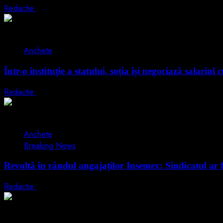
Redactie
21 iunie 2026
2 min read
Anchete
Într-o instituție a statului, soția își negociază salariul 
Redactie
17 iunie 2026
2 min read
Anchete
Breaking News
Revoltă în rândul angajaților Insemex: Sindicatul ar 
Redactie
15 iunie 2026
2 min read