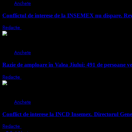
Anchete
Conflictul de interese de la INSEMEX nu dispare. Re
Redactie
14 iunie 2026
1 min read
Anchete
Razie de amploare în Valea Jiului: 491 de persoane ver
Redactie
13 iunie 2026
2 min read
Anchete
Conflict de interese la INCD Insemex. Directorul Genera
Redactie
10 iunie 2026