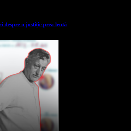
i despre o justiție prea lentă