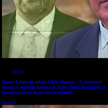
4 min read
Politică
Nistor îl pune la zid pe Călin Marian. “A descoperi
acum că se stinge lumina în Valea Jiului înseamnă să
te prefaci că nu tu ai scris scenariul”
Redactie
5 august 2026