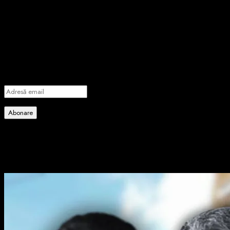
Abonează-te prin email la cele mai
importante știri
Introdu adresa de email pentru a te abona la portalul nostru de
informare și vei primi notificări prin email când vor fi publicate
articole noi.
Adresă
email
Abonare
Alătură-te celorlalți 4 abonați.
Poate ai ratat