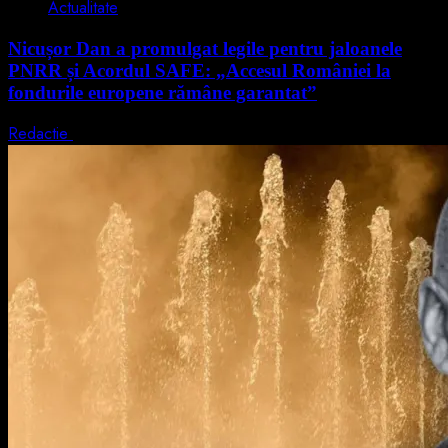
Actualitate
Nicușor Dan a promulgat legile pentru jaloanele
PNRR și Acordul SAFE: „Accesul României la
fondurile europene rămâne garantat”
Redactie
4 august 2026