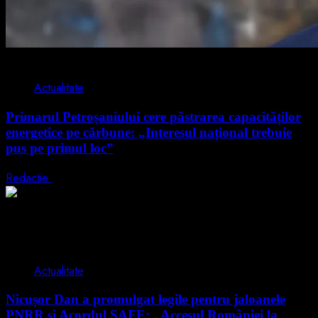
2 min read
Actualitate
Primarul Petroșaniului cere păstrarea capacităților
energetice pe cărbune: „Interesul național trebuie
pus pe primul loc”
Redactie
5 august 2026
2 min read
Actualitate
Nicușor Dan a promulgat legile pentru jaloanele
PNRR și Acordul SAFE: „Accesul României la