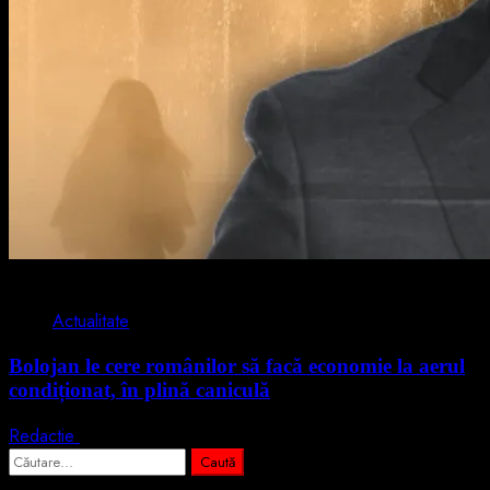
2 min read
Actualitate
Bolojan le cere românilor să facă economie la aerul
condiționat, în plină caniculă
Redactie
3 august 2026
Caută
după: