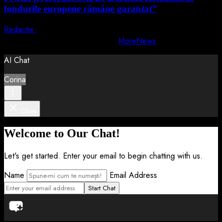
fondurile europene rămâne garantat”
Redactie
4 august 2026
Copyright © All rights reserved.
|
MoreNews
by AF themes.
AI Chat
Corina
Close
Welcome to Our Chat!
Let's get started. Enter your email to begin chatting with us.
Name
Email Address
Start Chat