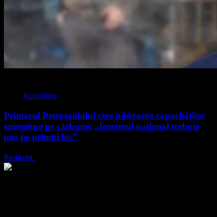
2 min read
Actualitate
Primarul Petroșaniului cere păstrarea capacităților
energetice pe cărbune: „Interesul național trebuie
pus pe primul loc”
Redactie
5 august 2026
2 min read