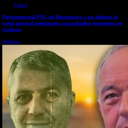
Politică
Parlamentarii PNL de Hunedoara s-au abținut la
votul privind menținerea capacităților energetice pe
cărbune
Redactie
5 august 2026