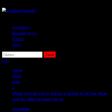
Skip
7 august 2026
to
content
Primary
Actualitate
Menu
Breaking News
Politică
Sport
Caută
după:
Live
Home
2026
iunie
2
Inflația urcă din nou în Europa și ajunge la cel mai ridicat
nivel din ultimii aproape trei ani
Actualitate