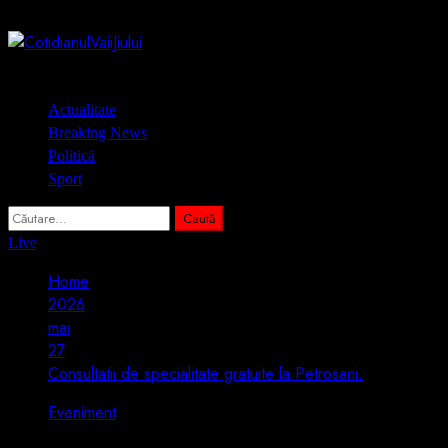
Skip
8 august 2026
to
content
Primary
Actualitate
Menu
Breaking News
Politică
Sport
Caută
după:
Live
Home
2026
mai
27
Consultatii de specialitate gratuite la Petrosani.
Eveniment