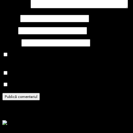
Comentariu
*
Nume
*
Email
*
Site web
Salvează-mi numele, emailul și site-ul web în acest navigator
pentru data viitoare când o să comentez.
Notifică-mă prin email când sunt publicate alte comentarii.
Notifică-mă prin email când sunt publicate articole noi.
Related Stories