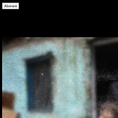
email
Abonare
Alătură-te celorlalți 4 abonați.
Poate ai ratat