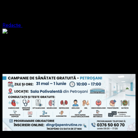
Consultatii de specialitate gratuite la
Petrosani.
Redactie
27 mai 2026
1 min read
În perioada
31 mai – 1 iunie
, la Sala Polivalentă din Petroșani,
între orele 10:00 – 17:00, cetățenii vor putea beneficia gratuit
de consultații de specialitate: ecografii, investigații și teste
medicale realizate cu aparatură modernă.