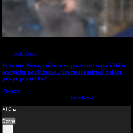
2 min read
Actualitate
Primarul Petroșaniului cere păstrarea capacităților
energetice pe cărbune: „Interesul național trebuie
pus pe primul loc”
Redactie
5 august 2026
Copyright © All rights reserved.
|
MoreNews
by AF themes.
AI Chat
Corina