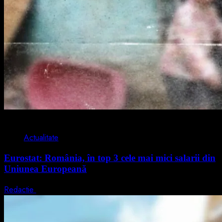
1 min read
Actualitate
Eurostat: România, în top 3 cele mai mici salarii din
Uniunea Europeană
Redactie
7 august 2026