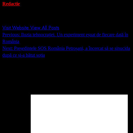
Redactie
Administrator
Visit Website
View All Posts
Post
Previous:
Iluzia tehnocrației. Un experiment eșuat de fiecare dată în
navigation
România
Next:
Președintele SOS România Petroșani, a încercat să se sinucida
după ce și-a bătut soția
Lasă un răspuns
Adresa ta de email nu va fi publicată.
Câmpurile obligatorii sunt
marcate cu
*