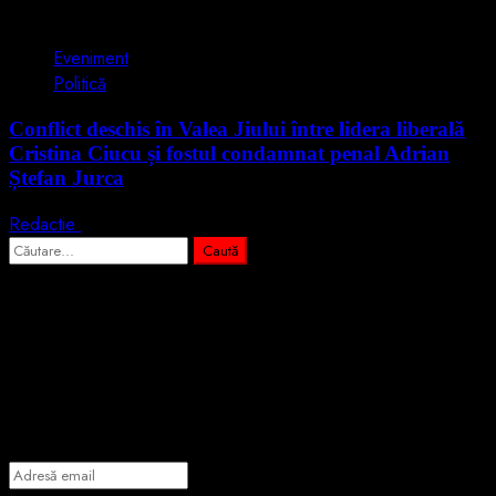
2 min read
Eveniment
Politică
Conflict deschis în Valea Jiului între lidera liberală
Cristina Ciucu și fostul condamnat penal Adrian
Ștefan Jurca
Redactie
17 martie 2026
Caută
după:
Abonează-te prin email la cele mai
importante știri
Introdu adresa de email pentru a te abona la portalul nostru de
informare și vei primi notificări prin email când vor fi publicate
articole noi.
Adresă