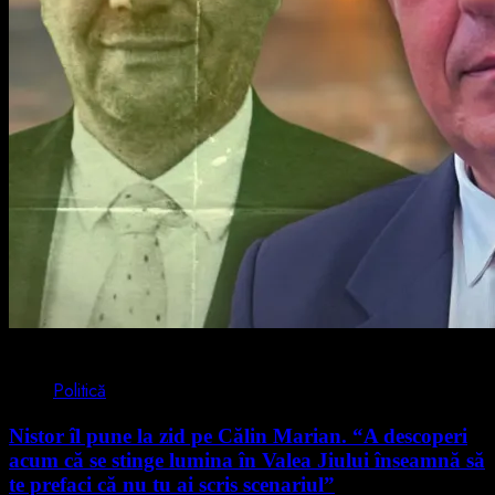
4 min read
Politică
Nistor îl pune la zid pe Călin Marian. “A descoperi
acum că se stinge lumina în Valea Jiului înseamnă să
te prefaci că nu tu ai scris scenariul”