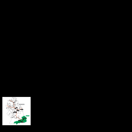
Vor fi disponibile consultații de cardiologie, medicină internă,
oftalmologie, neurologie, nefrologie, urologie, ORL,
endocrinologie, psihoterapie și nutriție, precum și ecografii
cardiace, abdominale și mamare, investigații Doppler, EKG,
spirometrii, audiometrii și teste rapide pentru colesterol,
glicemie și screening metabolic.
Accesul se face exclusiv pe bază de programare prealabilă, iar
platforma pentru înscrieri va fi deschisă începând cu data de
27 mai, online, pe site-ul www.
dingrijapentrutine.ro
,
telefonic, la numărul
0376 50 60 70
, între orele 09:00 –
17:00.
About the Author