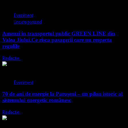
1 min read
Eveniment
Uncategorized
Amenzi in transportul public GREEN LINE din
Valea Jiului.Ce risca pasagerii care nu respecta
regulile
Redactie
18 mai 2026
1 min read
Eveniment
70 de ani de energie la Paroșeni – un pilon istoric al
sistemului energetic românesc
Redactie
15 aprilie 2026