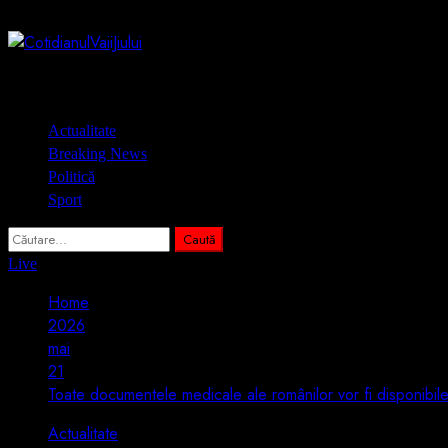
Skip
7 august 2026
to
content
Primary
Actualitate
Menu
Breaking News
Politică
Sport
Caută
după:
Live
Home
2026
mai
21
Toate documentele medicale ale românilor vor fi disponibil
Actualitate