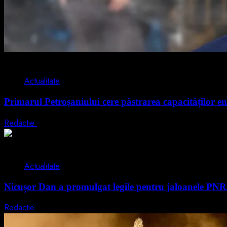
2 min read
Actualitate
Primarul Petroșaniului cere păstrarea capacităților en
Redactie
5 august 2026
2 min read
Actualitate
Nicușor Dan a promulgat legile pentru jaloanele PN
Redactie
4 august 2026