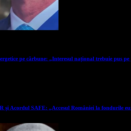
ergetice pe cărbune: „Interesul național trebuie pus pe
RR și Acordul SAFE: „Accesul României la fondurile e