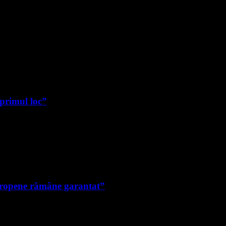
 primul loc”
uropene rămâne garantat”