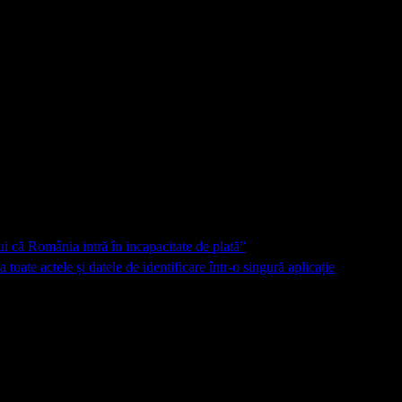
pui că România intră în incapacitate de plată”
oate actele și datele de identificare într-o singură aplicație
 marcate cu
*