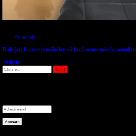
2 min read
Actualitate
Bolojan le cere românilor să facă economie la aerul co
Redactie
3 august 2026
Caută
după:
Abonează-te prin email la cele mai importa
Introdu adresa de email pentru a te abona la portalul nostru de info
Adresă
email
Abonare
Alătură-te celorlalți 4 abonați.