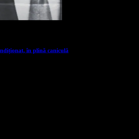
ndiționat, în plină caniculă
nte știri
rmare și vei primi notificări prin email când vor fi publicate articol