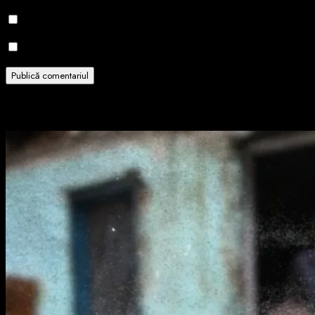
Notifică-mă prin email când sunt publicate alte comentarii.
Notifică-mă prin email când sunt publicate articole noi.
Related Stories