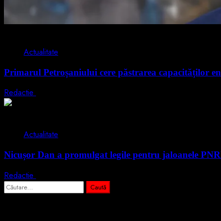
2 min read
Actualitate
Primarul Petroșaniului cere păstrarea capacităților en
Redactie
5 august 2026
2 min read
Actualitate
Nicușor Dan a promulgat legile pentru jaloanele PN
Redactie
4 august 2026
Caută
după:
Abonează-te prin email la cele mai importa