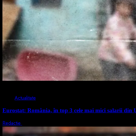
1 min read
Actualitate
Eurostat: România, în top 3 cele mai mici salarii di
Redactie
7 august 2026