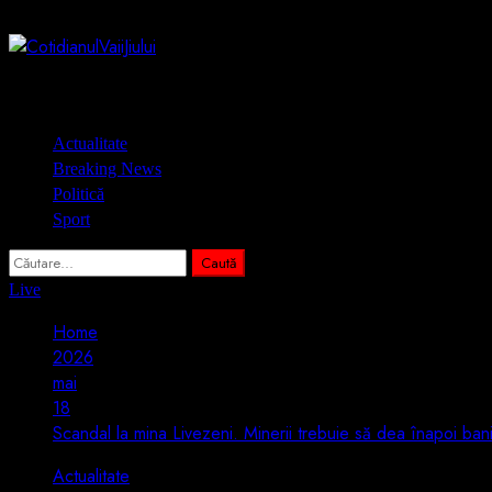
Skip
9 august 2026
to
content
Primary
Actualitate
Menu
Breaking News
Politică
Sport
Caută
după:
Live
Home
2026
mai
18
Scandal la mina Livezeni. Minerii trebuie să dea înapoi bani 
Actualitate