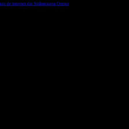
 de internet din Strâmtoarea Ormuz
 marcate cu
*
 pentru data viitoare când o să comentez.