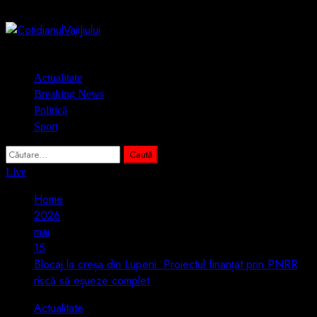
Skip
6 august 2026
to
content
Primary
Actualitate
Menu
Breaking News
Politică
Sport
Caută
după:
Live
Home
2026
mai
15
Blocaj la creșa din Lupeni. Proiectul finanțat prin PNRR
riscă să eșueze complet
Actualitate