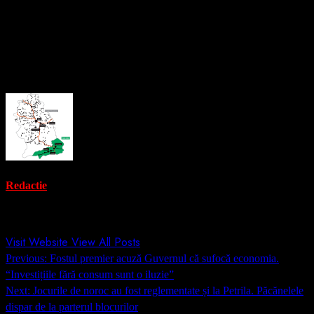
rânduri investiții în infrastructura educațională, inclusiv proiecte
pentru modernizarea și extinderea unor grădinițe și unități de
învățământ din oraș.
About the Author
Redactie
Administrator
Visit Website
View All Posts
Post
Previous:
Fostul premier acuză Guvernul că sufocă economia.
navigation
“Investițiile fără consum sunt o iluzie”
Next:
Jocurile de noroc au fost reglementate și la Petrila. Păcănelele
dispar de la parterul blocurilor