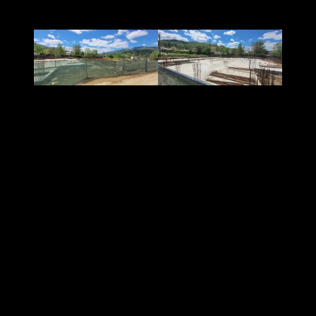
a proiectului depășește 11,8 milioane de lei.
Potrivit informațiilor apărute în presa locală, autoritățile din
Lupeni admit că există riscul ca proiectul să nu mai fie dus la
capăt în condițiile stabilite prin finanțarea europeană. Situația
este cu atât mai delicată cu cât investiția era prezentată drept
una dintre soluțiile importante pentru extinderea infrastructurii
destinate educației timpurii în localitate.
Noua creșă trebuia să ofere locuri pentru copiii cu vârste între
0 și 3 ani și să includă facilități moderne, eficiente energetic și
adaptate standardelor europene. Proiectul era considerat
esențial pentru reducerea deficitului de locuri în sistemul de
educație antepreșcolară din municipiu.
În ultimii ani, administrația locală din Lupeni a anunțat în repetate