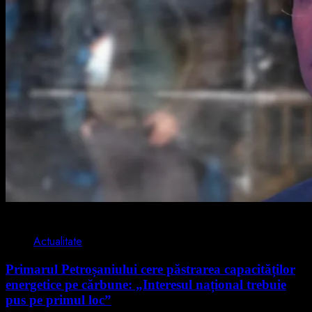
2 min read
Actualitate
Primarul Petroșaniului cere păstrarea capacităților
energetice pe cărbune: „Interesul național trebuie
pus pe primul loc”