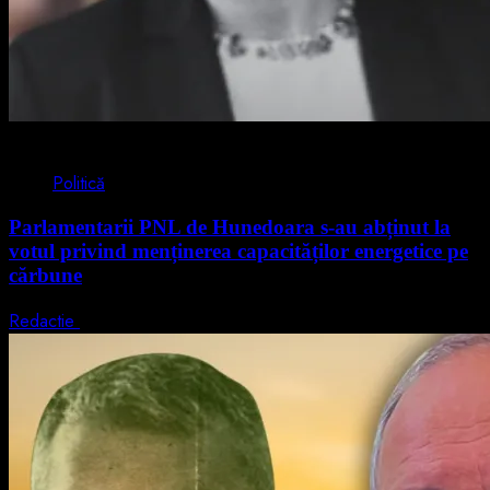
2 min read
Politică
Parlamentarii PNL de Hunedoara s-au abținut la
votul privind menținerea capacităților energetice pe
cărbune
Redactie
5 august 2026