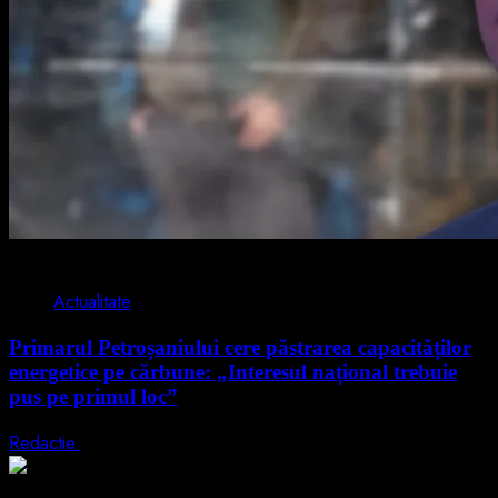
2 min read
Actualitate
Primarul Petroșaniului cere păstrarea capacităților
energetice pe cărbune: „Interesul național trebuie
pus pe primul loc”
Redactie
5 august 2026