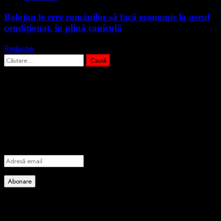
Bolojan le cere românilor să facă economie la aerul
condiționat, în plină caniculă
Redactie
3 august 2026
Caută
după:
Abonează-te prin email la cele mai
importante știri
Introdu adresa de email pentru a te abona la portalul nostru de
informare și vei primi notificări prin email când vor fi publicate
articole noi.
Adresă
email
Abonare
Alătură-te celorlalți 4 abonați.