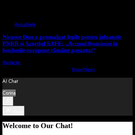
2 min read
Actualitate
Nicușor Dan a promulgat legile pentru jaloanele
PNRR și Acordul SAFE: „Accesul României la
fondurile europene rămâne garantat”
Redactie
4 august 2026
Copyright © All rights reserved.
|
MoreNews
by AF themes.
AI Chat
Corina
Close
Welcome to Our Chat!