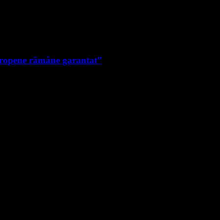
uropene rămâne garantat”