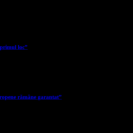
 primul loc”
uropene rămâne garantat”