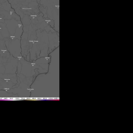
ilor, mai ales în zonele montane și pe drumurile unde se pot produc