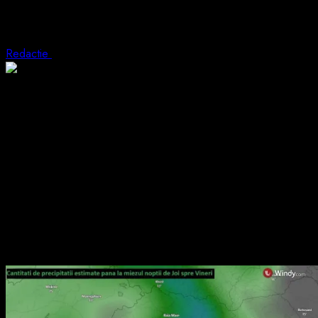
Furtuni și ploi în Valea Jiului. Un ciclon 
Redactie
7 mai 2026
2 min read
Vremea se schimbă brusc în Valea Jiului și în mare parte din Tran
anunță apariția furtunilor, averse torențiale și descărcări electric
Zona Văii Jiului se află printre regiunile vizate de instabilitatea at
de vânt, iar izolat există posibilitatea apariției grindinei.
Specialiștii atrag însă atenția că, deși ploile sunt binevenite dup
moderate, specifice furtunilor de vară, ceea ce înseamnă că unel
Instabilitatea atmosferică de astăzi este considerată primul episo
este estimat pentru mâine în Transilvania, inclusiv în zona Văii Jiul