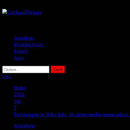
Skip
7 august 2026
to
content
Primary
Actualitate
Menu
Breaking News
Politică
Sport
Caută
după:
Live
Home
2026
mai
7
Furtuni și ploi în Valea Jiului. Un ciclon mediteranean aduc
Actualitate