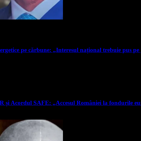
ergetice pe cărbune: „Interesul național trebuie pus pe
RR și Acordul SAFE: „Accesul României la fondurile e