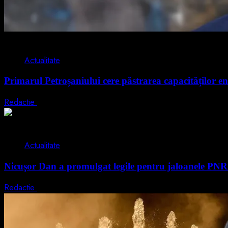
2 min read
Actualitate
Primarul Petroșaniului cere păstrarea capacităților en
Redactie
5 august 2026
2 min read
Actualitate
Nicușor Dan a promulgat legile pentru jaloanele PN
Redactie
4 august 2026