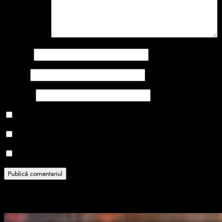
Comentariu
*
Nume
*
Email
*
Site web
Salvează-mi numele, emailul și site-ul web în acest navigator
Notifică-mă prin email când sunt publicate alte comentarii.
Notifică-mă prin email când sunt publicate articole noi.
Related Stories