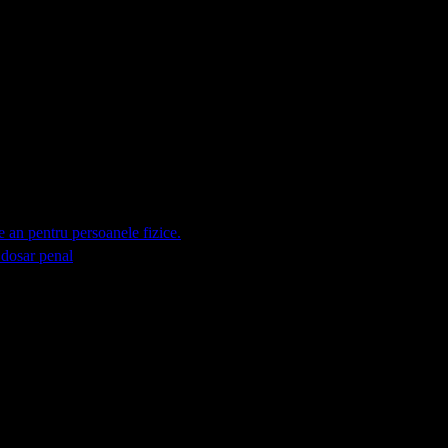
an pentru persoanele fizice.
s dosar penal
 marcate cu
*