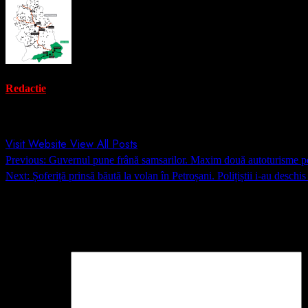
Redactie
Administrator
Visit Website
View All Posts
Post
Previous:
Guvernul pune frână samsarilor. Maxim două autoturisme pe 
navigation
Next:
Șoferiță prinsă băută la volan în Petroșani. Polițiștii i-au deschi
Lasă un răspuns
Adresa ta de email nu va fi publicată.
Câmpurile obligatorii sunt