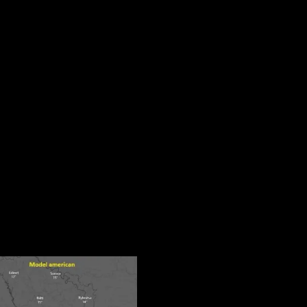
mediteranean aduce instabilitate în zonă dup
silvania, după ce un ciclon mediteranean începe să își facă simțită
e, fenomene care vor continua și în cursul nopții.
mosferică, mai ales în contextul în care vestul țării și Transilvania v
ă perioada de secetă, cantitățile de apă ar putea fi reduse și distr
e zone ar putea primi cantități importante de apă, în timp ce alte
d important al sezonului cald, iar meteorologii spun că vremea capri
ui, iar spre finalul săptămânii fenomenele se pot extinde și în restul ț