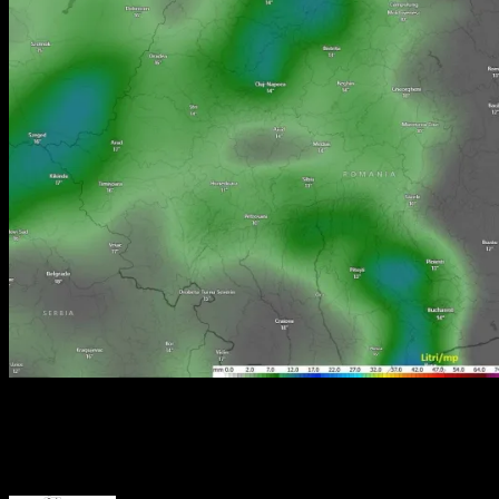
Autoritățile recomandă populației să fie atentă în timpul deplasăr
About the Author