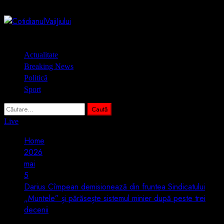
Skip
9 august 2026
to
content
Primary
Actualitate
Menu
Breaking News
Politică
Sport
Caută
după:
Live
Home
2026
mai
5
Darius Cîmpean demisionează din fruntea Sindicatului
„Muntele” și părăsește sistemul minier după peste trei
decenii