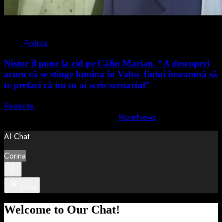
4 min read
Politică
Nistor îl pune la zid pe Călin Marian. “A descoperi
acum că se stinge lumina în Valea Jiului înseamnă să
te prefaci că nu tu ai scris scenariul”
Redactie
5 august 2026
Copyright © All rights reserved.
|
MoreNews
by AF themes.
AI Chat
Corina
Close
Welcome to Our Chat!