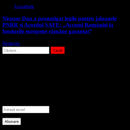
Actualitate
Nicușor Dan a promulgat legile pentru jaloanele
PNRR și Acordul SAFE: „Accesul României la
fondurile europene rămâne garantat”
Redactie
4 august 2026
Caută
după:
Abonează-te prin email la cele mai
importante știri
Introdu adresa de email pentru a te abona la portalul nostru de
informare și vei primi notificări prin email când vor fi publicate
articole noi.
Adresă
email
Abonare