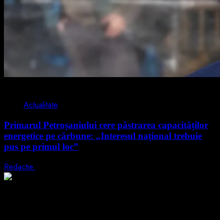
2 min read
Actualitate
Primarul Petroșaniului cere păstrarea capacităților
energetice pe cărbune: „Interesul național trebuie
pus pe primul loc”
Redactie
5 august 2026
2 min read