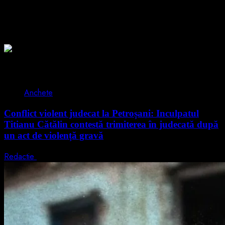
Alătură-te celorlalți 4 abonați.
Poate ai ratat
2 min read
Anchete
Conflict violent judecat la Petroșani: Inculpatul
Titianu Cătălin contestă trimiterea în judecată după
un act de violență gravă
Redactie
9 august 2026