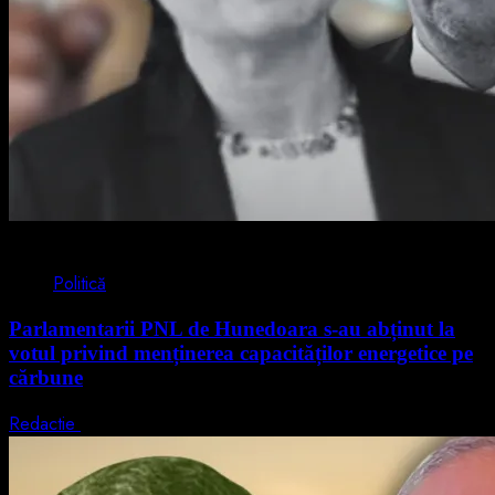
2 min read
Politică
Parlamentarii PNL de Hunedoara s-au abținut la
votul privind menținerea capacităților energetice pe
cărbune
Redactie
5 august 2026