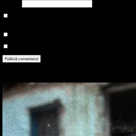
Site web
Salvează-mi numele, emailul și site-ul web în acest navigator
pentru data viitoare când o să comentez.
Notifică-mă prin email când sunt publicate alte comentarii.
Notifică-mă prin email când sunt publicate articole noi.
Related Stories