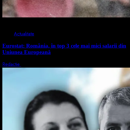
1 min read
Actualitate
Eurostat: România, în top 3 cele mai mici salarii din
Uniunea Europeană
Redactie
7 august 2026