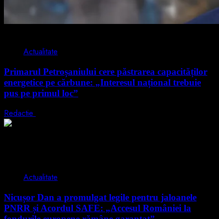
2 min read
Actualitate
Primarul Petroșaniului cere păstrarea capacităților
energetice pe cărbune: „Interesul național trebuie
pus pe primul loc”
Redactie
5 august 2026
2 min read
Actualitate
Nicușor Dan a promulgat legile pentru jaloanele
PNRR și Acordul SAFE: „Accesul României la
fondurile europene rămâne garantat”