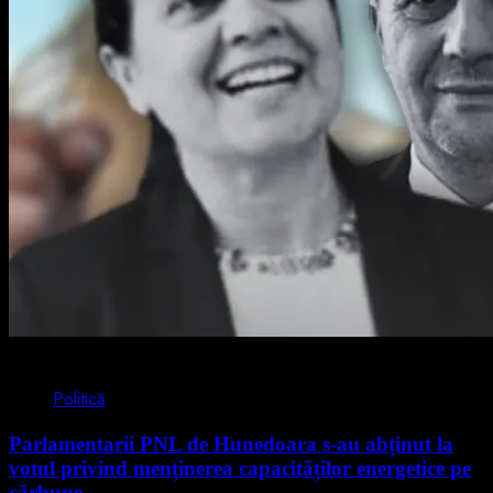
2 min read
Politică
Parlamentarii PNL de Hunedoara s-au abținut la
votul privind menținerea capacităților energetice pe
cărbune