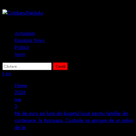
Skip
8 august 2026
to
content
Primary
Actualitate
Menu
Breaking News
Politică
Sport
Caută
după:
Live
Home
2026
mai
3
Mii de euro pe lună din bugetul local pentru familiile din
containere, la Aninoasa. Costurile se apropie de un milion
de lei