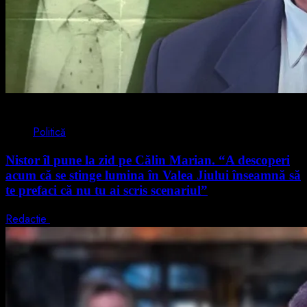
4 min read
Politică
Nistor îl pune la zid pe Călin Marian. “A descoperi
acum că se stinge lumina în Valea Jiului înseamnă să
te prefaci că nu tu ai scris scenariul”
Redactie
5 august 2026