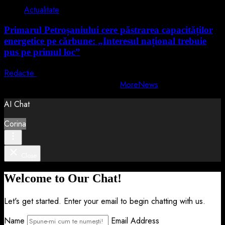
Actualitate
Primarul Petroșaniului cere păstrarea capacităților
energetice pe cărbune: „Interesul național trebuie
pus pe primul loc”
Redactie
5 august 2026
Copyright © All rights reserved.
|
MoreNews
by AF themes.
AI Chat
Corina
Close
Welcome to Our Chat!
Let's get started. Enter your email to begin chatting with us.
Name
Email Address