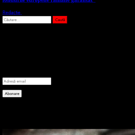
Redactie
4 august 2026
Caută
după:
Abonează-te prin email la cele mai
importante știri
Introdu adresa de email pentru a te abona la portalul nostru de
informare și vei primi notificări prin email când vor fi publicate
articole noi.
Adresă
email
Abonare
Alătură-te celorlalți 4 abonați.
Poate ai ratat