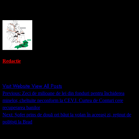
About the Author
Redactie
Administrator
Visit Website
View All Posts
Post
Previous:
Zeci de milioane de lei din fonduri pentru închiderea
navigation
minelor, cheltuite neconform la CEVJ. Curtea de Conturi cere
recuperarea banilor
Next:
Șofer prins de două ori băut la volan în aceeași zi, reținut de
polițiști la Brad
Lasă un răspuns