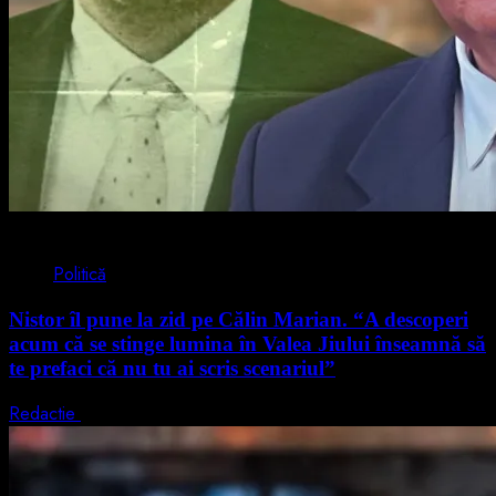
4 min read
Politică
Nistor îl pune la zid pe Călin Marian. “A descoperi
acum că se stinge lumina în Valea Jiului înseamnă să
te prefaci că nu tu ai scris scenariul”
Redactie
5 august 2026