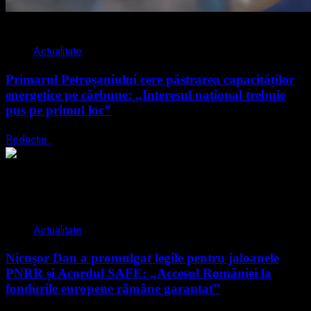
2 min read
Actualitate
Primarul Petroșaniului cere păstrarea capacităților
energetice pe cărbune: „Interesul național trebuie
pus pe primul loc”
Redactie
5 august 2026
2 min read
Actualitate
Nicușor Dan a promulgat legile pentru jaloanele
PNRR și Acordul SAFE: „Accesul României la
fondurile europene rămâne garantat”