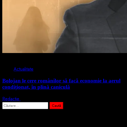
2 min read
Actualitate
Bolojan le cere românilor să facă economie la aerul
condiționat, în plină caniculă
Redactie
3 august 2026
Caută
după:
Abonează-te prin email la cele mai
importante știri