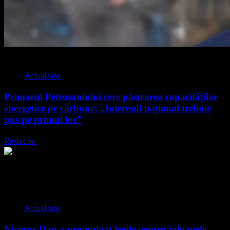
2 min read
Actualitate
Primarul Petroșaniului cere păstrarea capacităților
energetice pe cărbune: „Interesul național trebuie
pus pe primul loc”
Redactie
5 august 2026
2 min read
Actualitate
Nicușor Dan a promulgat legile pentru jaloanele