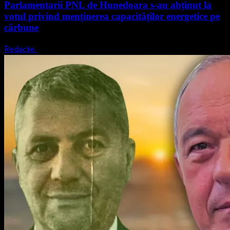
Parlamentarii PNL de Hunedoara s-au abținut la
votul privind menținerea capacităților energetice pe
cărbune
Redactie
5 august 2026