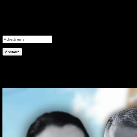
Introdu adresa de email pentru a te abona la portalul nostru de
informare și vei primi notificări prin email când vor fi publicate
articole noi.
Adresă
email
Abonare
Alătură-te celorlalți 4 abonați.
Poate ai ratat