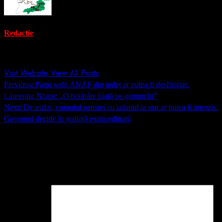
Redactie
Administrator
Visit Website
View All Posts
Post
Previous:
Patru sedii ANAF din județ ar putea fi desființate.
navigation
Laurențiu Nistor: „O hotărâre luată pe genunchi”
Next:
De astăzi, cumulul pensiei cu salariul la stat ar putea fi interzis.
Guvernul decide în ședință extraordinară
Lasă un răspuns
Adresa ta de email nu va fi publicată.
Câmpurile obligatorii sunt
marcate cu
*