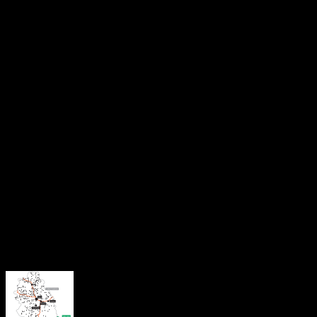
Potrivit datelor comunicate oficial, 22 de prefecți și 36 de
subprefecți au fost eliberați din funcții, în timp ce alte 21 de
persoane au fost numite prefecți, iar 6 au fost desemnate
subprefecți.
Noul prefect nu este la prima experiență în administrație.
Lőrincz Szell a mai ocupat în trecut funcția de subprefect în
mai multe mandate și a condus Direcția Județeană pentru Sport
Hunedoara.
Numirea sa, în calitate de membru UDMR, are loc în contextul
reconfigurării structurilor guvernamentale din teritoriu, generate
de schimbările politice de la nivel central.
Sursă foto: rmdsz.ro
About the Author