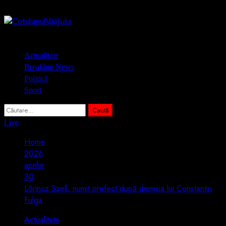
Skip
7 august 2026
to
content
Primary
Actualitate
Menu
Breaking News
Politică
Sport
Caută
după:
Live
Home
2026
aprilie
30
Lőrincz Szell, numit prefect după demisia lui Constantin
Fulga
Actualitate