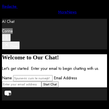
Redactie
5 august 2026
Copyright © All rights reserved.
|
MoreNews
by AF themes.
AI Chat
Corina
Close
Welcome to Our Chat!
Let's get started. Enter your email to begin chatting with us.
Name
Email Address
Start Chat