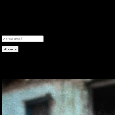
importante știri
Introdu adresa de email pentru a te abona la portalul nostru de
informare și vei primi notificări prin email când vor fi publicate
articole noi.
Adresă
email
Abonare
Alătură-te celorlalți 4 abonați.
Poate ai ratat