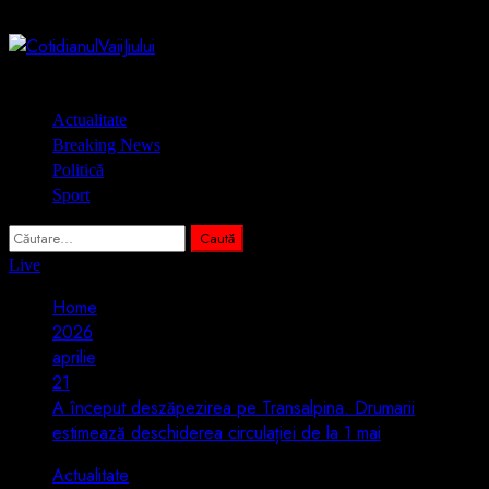
Skip
8 august 2026
to
content
Primary
Actualitate
Menu
Breaking News
Politică
Sport
Caută
după:
Live
Home
2026
aprilie
21
A început deszăpezirea pe Transalpina. Drumarii
estimează deschiderea circulației de la 1 mai
Actualitate