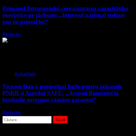
Primarul Petroșaniului cere păstrarea capacităților
energetice pe cărbune: „Interesul național trebuie
pus pe primul loc”
Redactie
5 august 2026
2 min read
Actualitate
Nicușor Dan a promulgat legile pentru jaloanele
PNRR și Acordul SAFE: „Accesul României la
fondurile europene rămâne garantat”
Redactie
4 august 2026
Caută
după:
Abonează-te prin email la cele mai