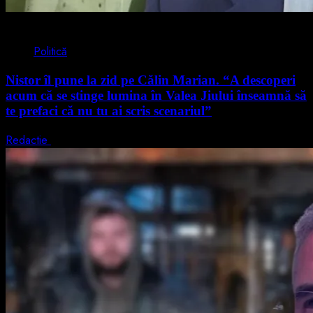
4 min read
Politică
Nistor îl pune la zid pe Călin Marian. “A descoperi
acum că se stinge lumina în Valea Jiului înseamnă să
te prefaci că nu tu ai scris scenariul”
Redactie
5 august 2026