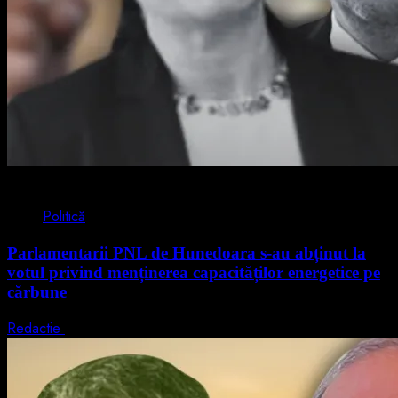
2 min read
Politică
Parlamentarii PNL de Hunedoara s-au abținut la
votul privind menținerea capacităților energetice pe
cărbune
Redactie
5 august 2026