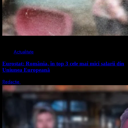
1 min read
Actualitate
Eurostat: România, în top 3 cele mai mici salarii din
Uniunea Europeană
Redactie
7 august 2026