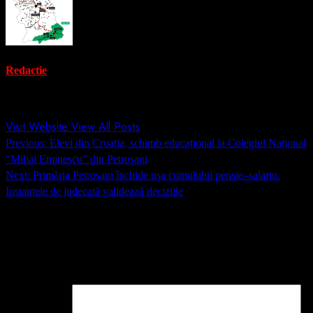
Redactie
Administrator
Visit Website
View All Posts
Post
Previous:
Elevi din Croația, schimb educațional la Colegiul Național
navigation
“Mihai Eminescu” din Petroșani
Next:
Primăria Petroșani închide ușa cumulului pensie–salariu.
Instanțele de judecată validează deciziile
Lasă un răspuns
Adresa ta de email nu va fi publicată.
Câmpurile obligatorii sunt
marcate cu
*