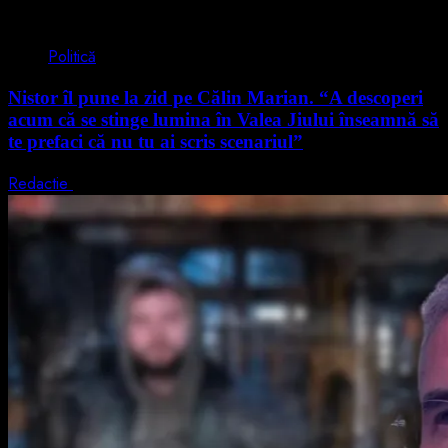
4 min read
Politică
Nistor îl pune la zid pe Călin Marian. “A descoperi
acum că se stinge lumina în Valea Jiului înseamnă să
te prefaci că nu tu ai scris scenariul”
Redactie
5 august 2026