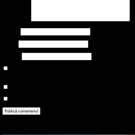
Comentariu
*
Nume
*
Email
*
Site web
Salvează-mi numele, emailul și site-ul web în acest navigator
pentru data viitoare când o să comentez.
Notifică-mă prin email când sunt publicate alte comentarii.
Notifică-mă prin email când sunt publicate articole noi.
Related Stories