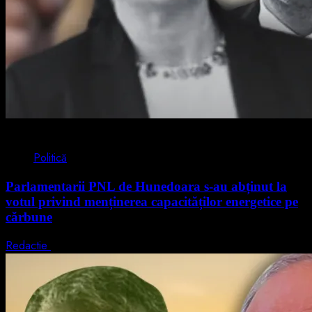
2 min read
Politică
Parlamentarii PNL de Hunedoara s-au abținut la
votul privind menținerea capacităților energetice pe
cărbune
Redactie
5 august 2026