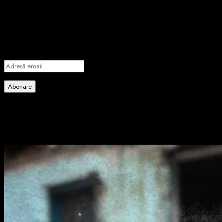
importante știri
Introdu adresa de email pentru a te abona la portalul nostru de
informare și vei primi notificări prin email când vor fi publicate
articole noi.
Adresă
email
Abonare
Alătură-te celorlalți 4 abonați.
Poate ai ratat