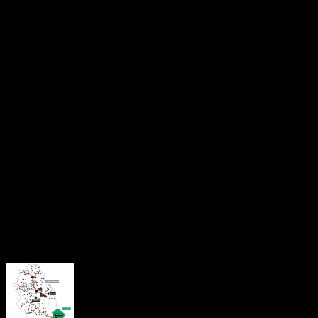
Consultarea s-a desfășurat online, printr-o aplicație internă, la
care au participat aproximativ 5.000 de membri. Rezultatul a
fost unul categoric: 97,7% au votat în favoarea retragerii
sprijinului politic, în timp ce 2,3% s-au pronunțat împotrivă.
După anunțarea rezultatului, Sorin Grindeanu a transmis că votul
reprezintă un mandat clar pentru conducerea partidului de a
acționa în perioada imediat următoare, în vederea schimbării
actualei conduceri a Guvernului.
Întrebarea adresată membrilor PSD a vizat oportunitatea
retragerii sprijinului pentru premier, în contextul unei situații
economice și sociale considerate dificile, dar și al tensiunilor din
cadrul coaliției de guvernare.
About the Author