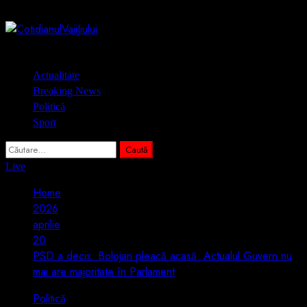
Skip
9 august 2026
to
content
Primary
Actualitate
Menu
Breaking News
Politică
Sport
Caută
după:
Live
Home
2026
aprilie
20
PSD a decis. Bolojan pleacă acasă. Actualul Guvern nu
mai are majoritate în Parlament
Politică