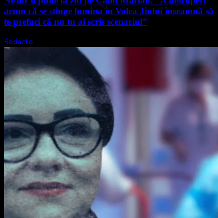
Nistor îl pune la zid pe Călin Marian. “A descoperi
acum că se stinge lumina în Valea Jiului înseamnă să
te prefaci că nu tu ai scris scenariul”
Redactie
5 august 2026