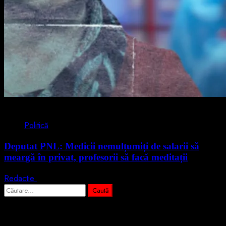
1 min read
Politică
Deputat PNL: Medicii nemulțumiți de salarii să
meargă în privat, profesorii să facă meditații
Redactie
28 iulie 2026
Caută
după:
Abonează-te prin email la cele mai