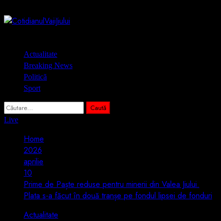
Skip
7 august 2026
to
content
Primary
Actualitate
Menu
Breaking News
Politică
Sport
Caută
după:
Live
Home
2026
aprilie
10
Prime de Paște reduse pentru minerii din Valea Jiului.
Plata s-a făcut în două tranșe pe fondul lipsei de fonduri
Actualitate