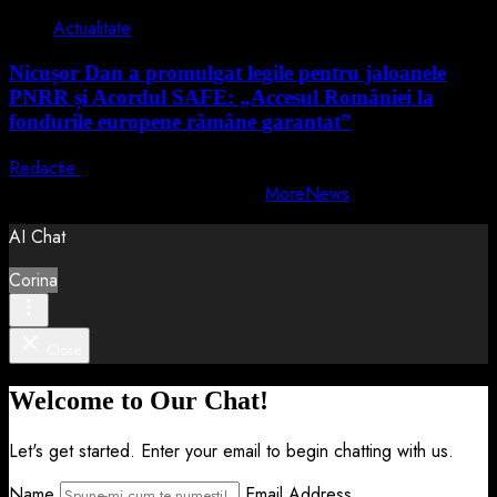
Actualitate
Nicușor Dan a promulgat legile pentru jaloanele
PNRR și Acordul SAFE: „Accesul României la
fondurile europene rămâne garantat”
Redactie
4 august 2026
Copyright © All rights reserved.
|
MoreNews
by AF themes.
AI Chat
Corina
Close
Welcome to Our Chat!
Let's get started. Enter your email to begin chatting with us.
Name
Email Address