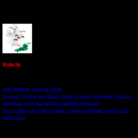
About the Author
Redactie
Administrator
Visit Website
View All Posts
Post
Previous:
Magyar sau Orban? După 16 ani de guvernare, Orbán se
navigation
confruntă cu cea mai dificilă competiție electorală
Next:
Căderea lui Viktor Orbán. Ungaria își dărâmă propriul lider
după 16 ani
Lasă un răspuns