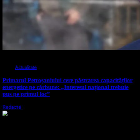
2 min read
Actualitate
Primarul Petroșaniului cere păstrarea capacităților
energetice pe cărbune: „Interesul național trebuie
pus pe primul loc”
Redactie
5 august 2026
2 min read