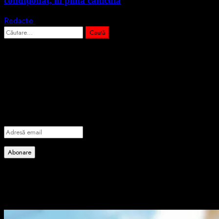
condiționat, în plină caniculă
Redactie
3 august 2026
Caută
după:
Abonează-te prin email la cele mai
importante știri
Introdu adresa de email pentru a te abona la portalul nostru de
informare și vei primi notificări prin email când vor fi publicate
articole noi.
Adresă
email
Abonare
Alătură-te celorlalți 4 abonați.
Poate ai ratat