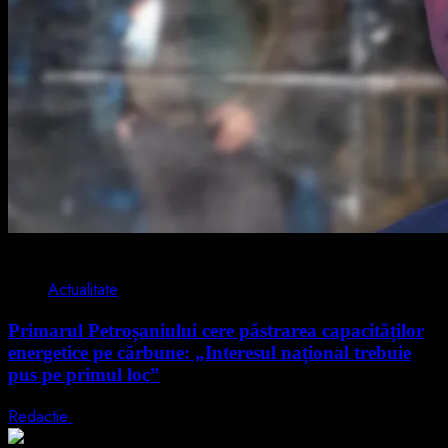
2 min read
Actualitate
Primarul Petroșaniului cere păstrarea capacităților
energetice pe cărbune: „Interesul național trebuie
pus pe primul loc”
Redactie
5 august 2026