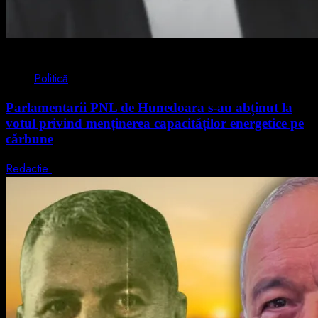
2 min read
Politică
Parlamentarii PNL de Hunedoara s-au abținut la
votul privind menținerea capacităților energetice pe
cărbune
Redactie
5 august 2026