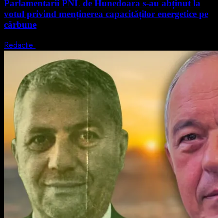
Parlamentarii PNL de Hunedoara s-au abținut la
votul privind menținerea capacităților energetice pe
cărbune
Redactie
5 august 2026