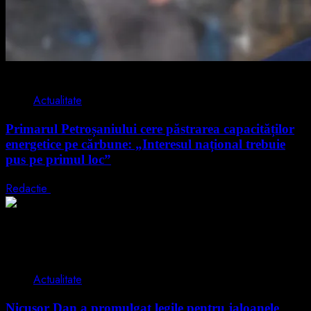
2 min read
Actualitate
Primarul Petroșaniului cere păstrarea capacităților
energetice pe cărbune: „Interesul național trebuie
pus pe primul loc”
Redactie
5 august 2026
2 min read
Actualitate
Nicușor Dan a promulgat legile pentru jaloanele