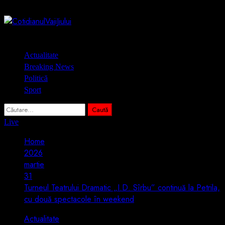
Skip
7 august 2026
to
content
Primary
Actualitate
Menu
Breaking News
Politică
Sport
Caută
după:
Live
Home
2026
martie
31
Turneul Teatrului Dramatic „I.D. Sîrbu” continuă la Petrila,
cu două spectacole în weekend
Actualitate