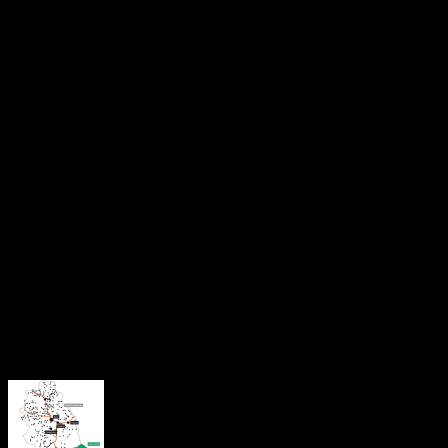
Duminică, 5 aprilie, de la ora 12:00, cei mici sunt așteptați la
spectacolul „Aladdin”.
Prețul biletelor este de 20 de lei pentru adulți și 15 lei pentru
elevi, studenți și pensionari, în cazul spectacolului „Svejk”.
Pentru reprezentația destinată copiilor, biletele costă 15 lei,
respectiv 12 lei cu reducere.
Biletele pot fi achiziționate de la sediul teatrului, online, prin
platforma iabilet.ro, telefonic sau direct înainte de începerea
spectacolelor, în limita locurilor disponibile.
Reprezentanții teatrului îi invită pe locuitorii din Petrila și din
împrejurimi să participe la cele două evenimente culturale.
About the Author