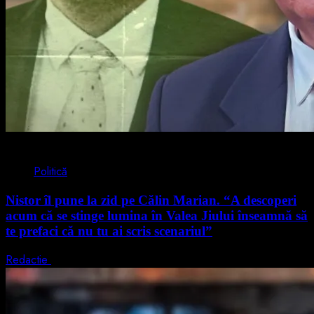
4 min read
Politică
Nistor îl pune la zid pe Călin Marian. “A descoperi
acum că se stinge lumina în Valea Jiului înseamnă să
te prefaci că nu tu ai scris scenariul”
Redactie
5 august 2026