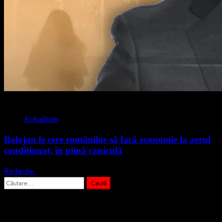
2 min read
Actualitate
Bolojan le cere românilor să facă economie la aerul
condiționat, în plină caniculă
Redactie
3 august 2026
Caută
după:
Abonează-te prin email la cele mai
importante știri