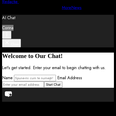
Redactie
4 august 2026
Copyright © All rights reserved.
|
MoreNews
by AF themes.
AI Chat
Corina
Close
Welcome to Our Chat!
Let's get started. Enter your email to begin chatting with us.
Name
Email Address
Start Chat