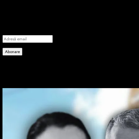
Introdu adresa de email pentru a te abona la portalul nostru de
informare și vei primi notificări prin email când vor fi publicate
articole noi.
Adresă
email
Abonare
Alătură-te celorlalți 4 abonați.
Poate ai ratat