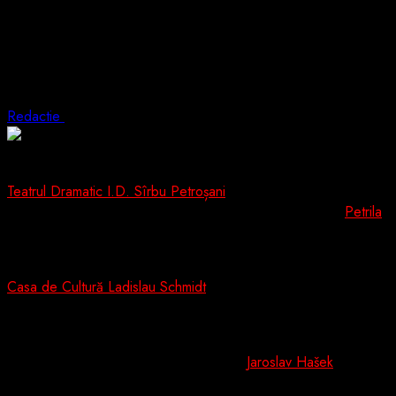
Turneul Teatrului Dramatic „I.D. Sîrbu”
continuă la Petrila, cu două spectacole în
weekend
Redactie
31 martie 2026
1 min read
Teatrul Dramatic I.D. Sîrbu Petroșani
își continuă turneul în
Valea Jiului și anunță noi reprezentații pentru publicul din
Petrila
,
după spectacolele susținute recent la Lupeni.
În weekendul 4–5 aprilie, actorii teatrului vor urca pe scena
Casa de Cultură Ladislau Schmidt
cu două producții dedicate
atât adulților, cât și copiilor.
Sâmbătă, 4 aprilie, de la ora 18:00, este programată piesa
„Peripețiile bravului soldat Svejk”, după
Jaroslav Hašek
, un
spectacol adresat publicului adult.