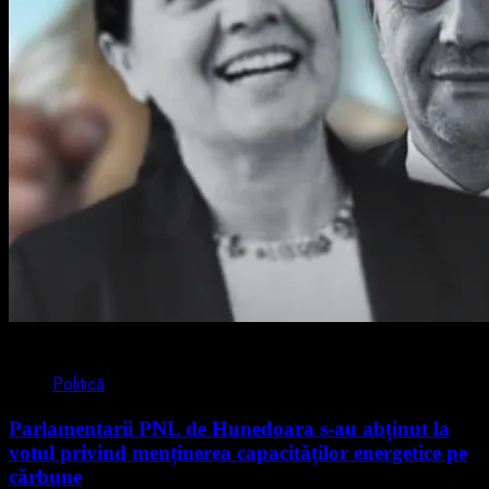
2 min read
Politică
Parlamentarii PNL de Hunedoara s-au abținut la
votul privind menținerea capacităților energetice pe
cărbune