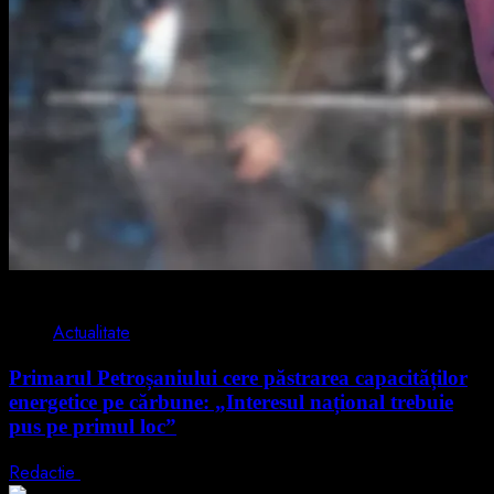
2 min read
Actualitate
Primarul Petroșaniului cere păstrarea capacităților
energetice pe cărbune: „Interesul național trebuie
pus pe primul loc”
Redactie
5 august 2026