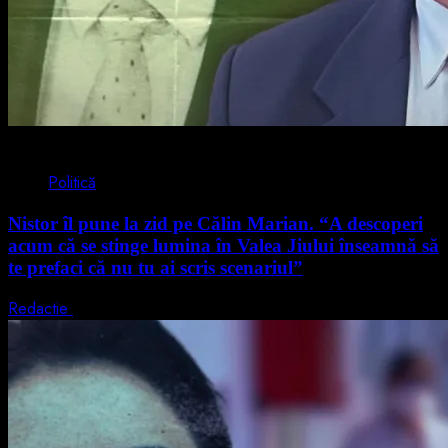
4 min read
Politică
Nistor îl pune la zid pe Călin Marian. “A descoperi
acum că se stinge lumina în Valea Jiului înseamnă să
te prefaci că nu tu ai scris scenariul”
Redactie
5 august 2026