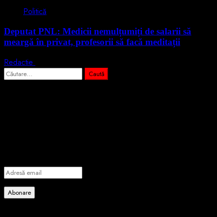
Politică
Deputat PNL: Medicii nemulțumiți de salarii să
meargă în privat, profesorii să facă meditații
Redactie
28 iulie 2026
Caută
după:
Abonează-te prin email la cele mai
importante știri
Introdu adresa de email pentru a te abona la portalul nostru de
informare și vei primi notificări prin email când vor fi publicate
articole noi.
Adresă
email
Abonare
Alătură-te celorlalți 4 abonați.