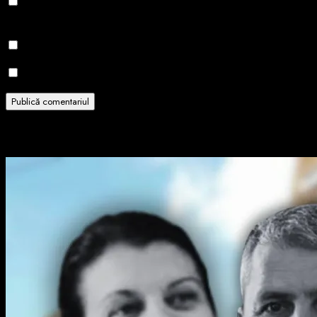
Salvează-mi numele, emailul și site-ul web în acest navigator
pentru data viitoare când o să comentez.
Notifică-mă prin email când sunt publicate alte comentarii.
Notifică-mă prin email când sunt publicate articole noi.
Related Stories