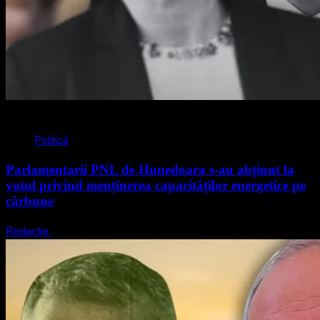
2 min read
Politică
Parlamentarii PNL de Hunedoara s-au abținut la
votul privind menținerea capacităților energetice pe
cărbune
Redactie
5 august 2026