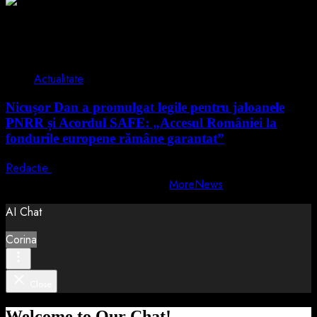
2 min read
Actualitate
Nicușor Dan a promulgat legile pentru jaloanele
PNRR și Acordul SAFE: „Accesul României la
fondurile europene rămâne garantat”
Redactie
4 august 2026
Copyright © All rights reserved.
|
MoreNews
by AF themes.
AI Chat
Corina
Close
Welcome to Our Chat!