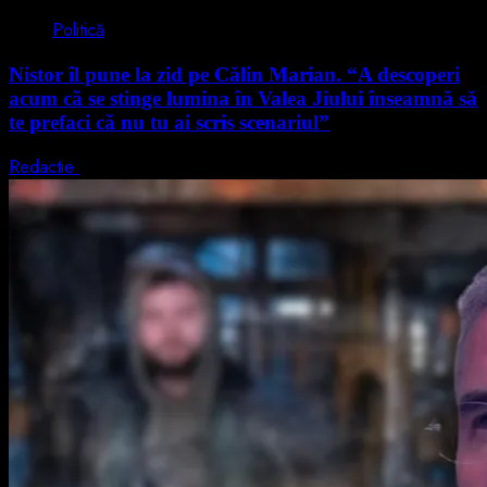
Politică
Nistor îl pune la zid pe Călin Marian. “A descoperi
acum că se stinge lumina în Valea Jiului înseamnă să
te prefaci că nu tu ai scris scenariul”
Redactie
5 august 2026