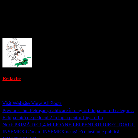
finalul zilei de luni, cea mai probabilă soluție fiind scăderea
accizei.
About the Author
Redactie
Administrator
Visit Website
View All Posts
Post
Previous:
Jiul Petroșani, calificare în play-off după un 5-0 categoric.
navigation
Echipa intră de pe locul 2 în lupta pentru Liga a II-a
Next:
PRIMĂ DE 1,4 MILIOANE LEI PENTRU DIRECTORUL
INSEMEX Găman. INSEMEX neagă că e instituție publică,