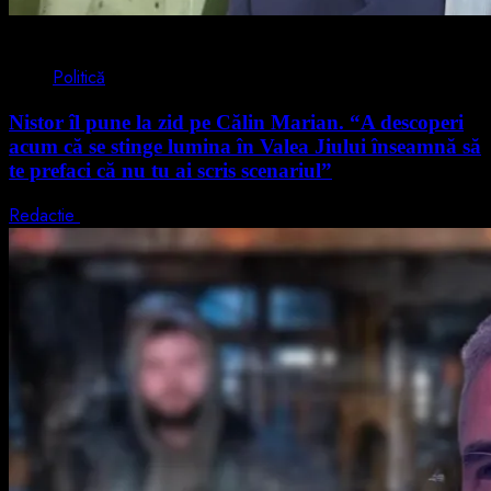
4 min read
Politică
Nistor îl pune la zid pe Călin Marian. “A descoperi
acum că se stinge lumina în Valea Jiului înseamnă să
te prefaci că nu tu ai scris scenariul”
Redactie
5 august 2026