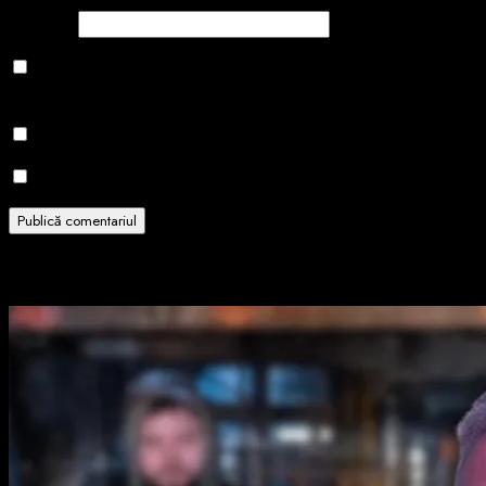
Site web
Salvează-mi numele, emailul și site-ul web în acest navigator
pentru data viitoare când o să comentez.
Notifică-mă prin email când sunt publicate alte comentarii.
Notifică-mă prin email când sunt publicate articole noi.
Related Stories