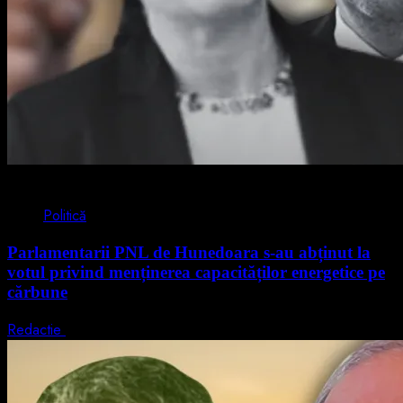
2 min read
Politică
Parlamentarii PNL de Hunedoara s-au abținut la
votul privind menținerea capacităților energetice pe
cărbune
Redactie
5 august 2026