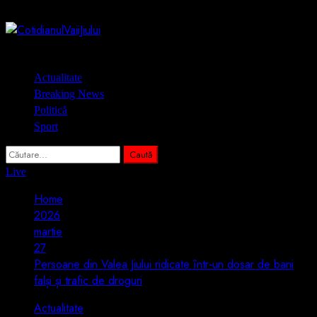
Skip
6 august 2026
to
content
Primary
Actualitate
Menu
Breaking News
Politică
Sport
Caută
după:
Live
Home
2026
martie
27
Persoane din Valea Jiului ridicate într-un dosar de bani
falși și trafic de droguri
Actualitate