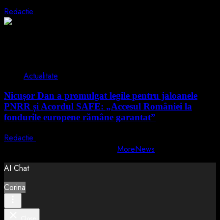
Redactie
5 august 2026
2 min read
Actualitate
Nicușor Dan a promulgat legile pentru jaloanele
PNRR și Acordul SAFE: „Accesul României la
fondurile europene rămâne garantat”
Redactie
4 august 2026
Copyright © All rights reserved.
|
MoreNews
by AF themes.
AI Chat
Corina
Close