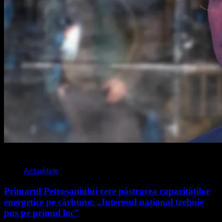
2 min read
Actualitate
Primarul Petroșaniului cere păstrarea capacităților
energetice pe cărbune: „Interesul național trebuie
pus pe primul loc”