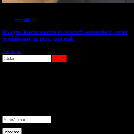
2 min read
Actualitate
Bolojan le cere românilor să facă economie la aerul
condiționat, în plină caniculă
Redactie
3 august 2026
Caută
după:
Abonează-te prin email la cele mai
importante știri
Introdu adresa de email pentru a te abona la portalul nostru de
informare și vei primi notificări prin email când vor fi publicate
articole noi.
Adresă
email
Abonare