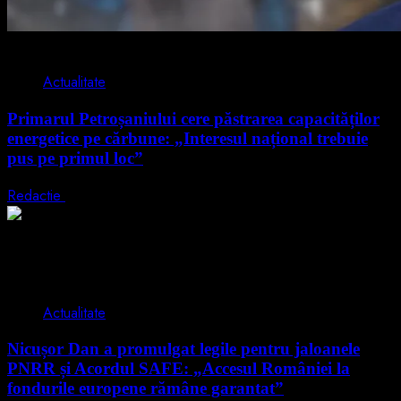
2 min read
Actualitate
Primarul Petroșaniului cere păstrarea capacităților
energetice pe cărbune: „Interesul național trebuie
pus pe primul loc”
Redactie
5 august 2026
2 min read
Actualitate
Nicușor Dan a promulgat legile pentru jaloanele
PNRR și Acordul SAFE: „Accesul României la
fondurile europene rămâne garantat”