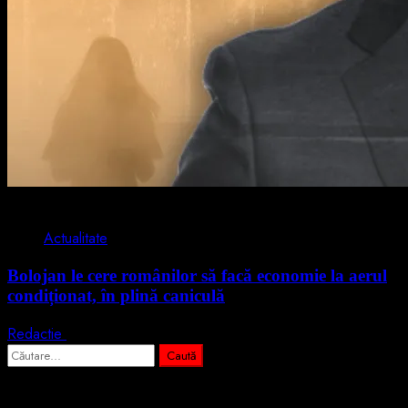
2 min read
Actualitate
Bolojan le cere românilor să facă economie la aerul
condiționat, în plină caniculă
Redactie
3 august 2026
Caută
după:
Abonează-te prin email la cele mai