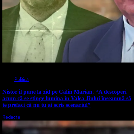
4 min read
Politică
Nistor îl pune la zid pe Călin Marian. “A descoperi
acum că se stinge lumina în Valea Jiului înseamnă să
te prefaci că nu tu ai scris scenariul”
Redactie
5 august 2026