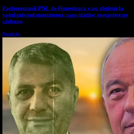
Parlamentarii PNL de Hunedoara s-au abținut la
votul privind menținerea capacităților energetice pe
cărbune
Redactie
5 august 2026