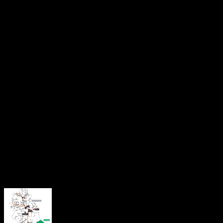
siguranța energetică a țării.
Experții în energie avertizează că, în contextul tensiunilor
geopolitice generate de războiul din Orientul Mijlociu, prețul
benzinei și al motorinei ar putea atinge niveluri apropiate de 10
lei pe litru în perioada următoare. Analiza sugerează că
fluctuațiile internaționale ale pieței petrolului se vor reflecta
rapid asupra pieței interne, ceea ce ar putea afecta
consumatorii români.
Autoritățile recomandă monitorizarea constantă a pieței și
pregătirea pentru eventuale ajustări ale politicilor de stocare și
distribuție, pentru a evita discontinuități în aprovizionarea cu
carburanți.
About the Author