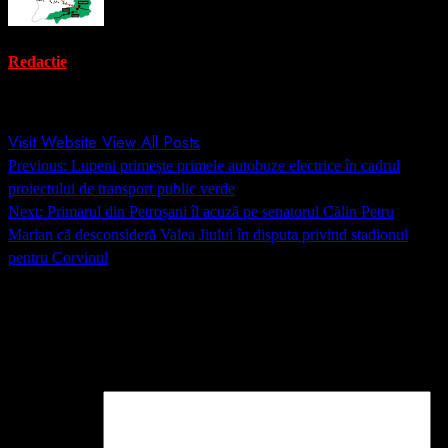
Redactie
Administrator
Visit Website
View All Posts
Post
Previous:
Lupeni primește primele autobuze electrice în cadrul
navigation
proiectului de transport public verde
Next:
Primarul din Petroșani îl acuză pe senatorul Călin Petru
Marian că desconsideră Valea Jiului în disputa privind stadionul
pentru Corvinul
Lasă un răspuns
Adresa ta de email nu va fi publicată.
Câmpurile obligatorii sunt
marcate cu
*