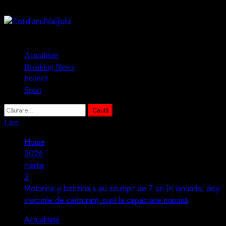
Skip
6 august 2026
to
content
Primary
Actualitate
Menu
Breaking News
Politică
Sport
Caută
după:
Live
Home
2026
martie
2
Motorina și benzina s-au scumpit de 7 ori în ianuarie, deși
stocurile de carburanți sunt la capacitate maximă
Actualitate