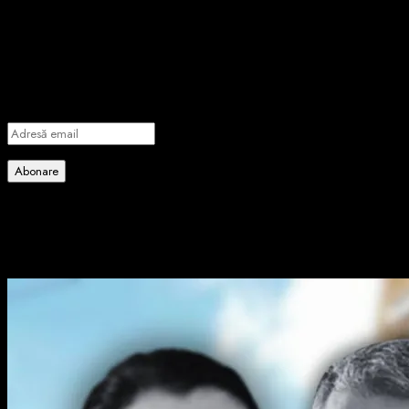
importante știri
Introdu adresa de email pentru a te abona la portalul nostru de
informare și vei primi notificări prin email când vor fi publicate
articole noi.
Adresă
email
Abonare
Alătură-te celorlalți 4 abonați.
Poate ai ratat