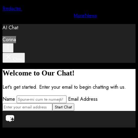
Redactie
4 august 2026
Copyright © All rights reserved.
|
MoreNews
by AF themes.
AI Chat
Corina
Close
Welcome to Our Chat!
Let's get started. Enter your email to begin chatting with us.
Name
Email Address
Start Chat