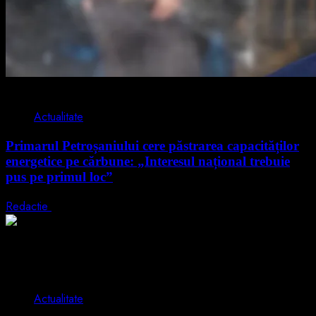
2 min read
Actualitate
Primarul Petroșaniului cere păstrarea capacităților
energetice pe cărbune: „Interesul național trebuie
pus pe primul loc”
Redactie
5 august 2026
2 min read
Actualitate