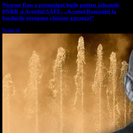
Nicușor Dan a promulgat legile pentru jaloanele
PNRR și Acordul SAFE: „Accesul României la
fondurile europene rămâne garantat”
Redactie
4 august 2026