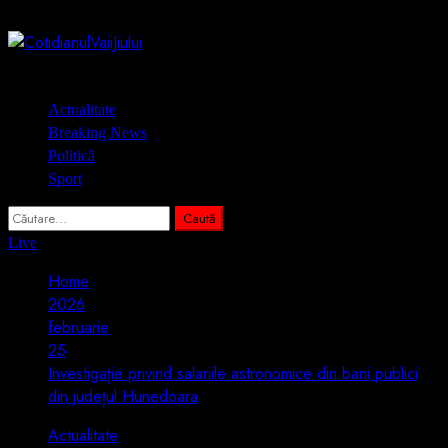
Skip
10 august 2026
to
content
Primary
Actualitate
Menu
Breaking News
Politică
Sport
Caută
după:
Live
Home
2026
februarie
25
Investigație privind salariile astronomice din bani publici
din județul Hunedoara
Actualitate