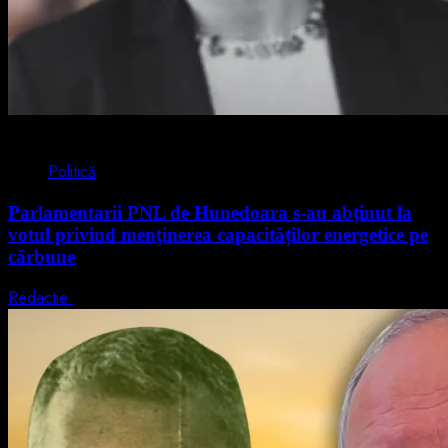
2 min read
Politică
Parlamentarii PNL de Hunedoara s-au abținut la
votul privind menținerea capacităților energetice pe
cărbune
Redactie
5 august 2026