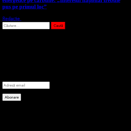
energetice pe cărbune: „Interesul național trebuie
pus pe primul loc”
Redactie
5 august 2026
Caută
după:
Abonează-te prin email la cele mai
importante știri
Introdu adresa de email pentru a te abona la portalul nostru de
informare și vei primi notificări prin email când vor fi publicate
articole noi.
Adresă
email
Abonare
Alătură-te celorlalți 4 abonați.
Poate ai ratat