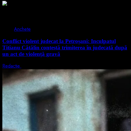
2 min read
Anchete
Conflict violent judecat la Petroșani: Inculpatul
Titianu Cătălin contestă trimiterea în judecată după
un act de violență gravă
Redactie
9 august 2026