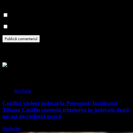
pentru data viitoare când o să comentez.
Notifică-mă prin email când sunt publicate alte comentarii.
Notifică-mă prin email când sunt publicate articole noi.
Related Stories
2 min read
Anchete
Conflict violent judecat la Petroșani: Inculpatul
Titianu Cătălin contestă trimiterea în judecată după
un act de violență gravă
Redactie
9 august 2026