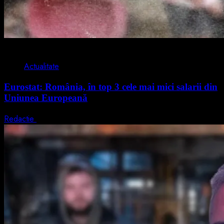
1 min read
Actualitate
Eurostat: România, în top 3 cele mai mici salarii din
Uniunea Europeană
Redactie
7 august 2026