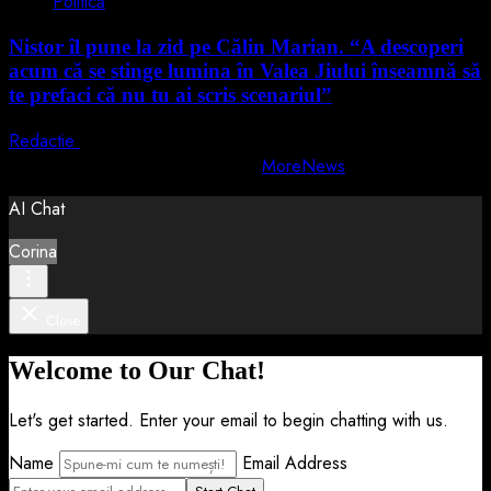
Politică
Nistor îl pune la zid pe Călin Marian. “A descoperi
acum că se stinge lumina în Valea Jiului înseamnă să
te prefaci că nu tu ai scris scenariul”
Redactie
5 august 2026
Copyright © All rights reserved.
|
MoreNews
by AF themes.
AI Chat
Corina
Close
Welcome to Our Chat!
Let's get started. Enter your email to begin chatting with us.
Name
Email Address