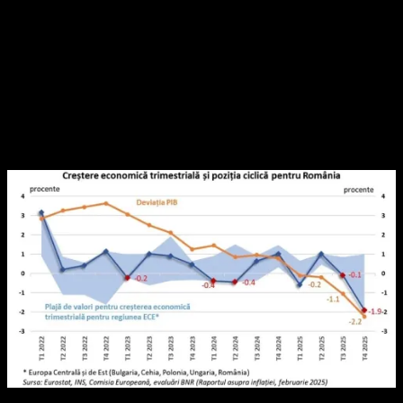
întârzie să apară.
În paralel, evoluțiile economice recente au alimentat percepția
că măsurile adoptate nu au reușit să stabilizeze economia,
România traversând astăzi o recesiunile tehnică. În acest
context, lipsa unor tăieri consistente ale cheltuielilor cu salariile
de conducere din sectorul public ridică semne de întrebare
privind coerența reformelor anunțate.