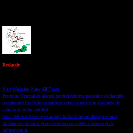
publici și măsurile concrete avute în vedere pentru limitarea lor.
About the Author
Redactie
Administrator
Visit Website
View All Posts
Post
Previous:
Semnal de alarmă privind reforma pensiilor: declarațiile
navigation
premierului Ilie Bolojan stârnesc critici și temeri în sistemele de
apărare și ordine publică
Next:
Ministrul Energiei anunță la Washington discuții pentru
finanțări de miliarde și accelerarea proiectelor nucleare și de
infrastructură