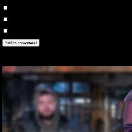
Salvează-mi numele, emailul și site-ul web în acest navigator
Notifică-mă prin email când sunt publicate alte comentarii.
Notifică-mă prin email când sunt publicate articole noi.
Related Stories