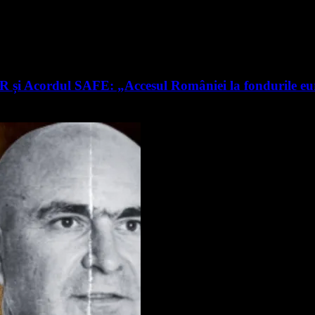
RR și Acordul SAFE: „Accesul României la fondurile e