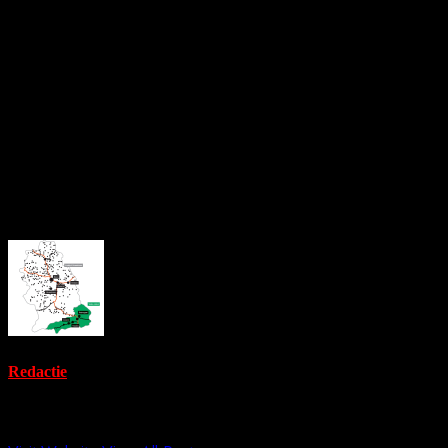
Singurul criteriu încă îndeplinit este cel privind nivelul datorie
contextul unui nou buget construit pe deficit, depășirea pragului
Economiștii atrag atenția că, fără o creștere economică spectacu
rândul său, pierdut.
În aceste condiții, România nu doar că este departe de adoptarea 
într-o situație în care convergența cu zona euro pare, cel puțin 
About the Author
Redactie
Administrator