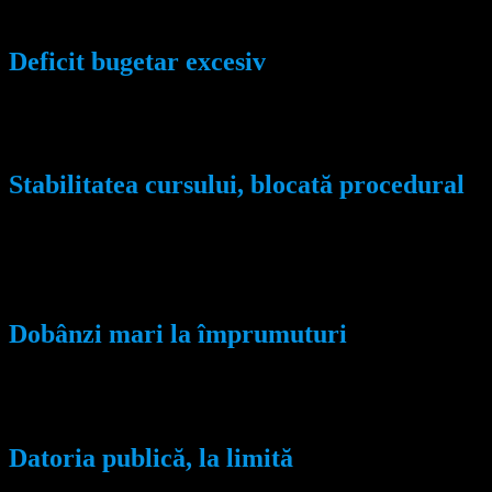
a României de 2,5%, ambele peste nivelul cerut pentru aderare, c
Deficit bugetar excesiv
Nici criteriul privind deficitul bugetar nu este respectat. România
peste trei ori mai mare decât limita admisă, iar ținta Guvernului
Stabilitatea cursului, blocată procedural
Deși cursul leu-euro a fost relativ stabil, România nu îndeplinește
adoptării monedei euro. Odată intrată în ERM II, România ar trebu
interval.
Dobânzi mari la împrumuturi
Un alt criteriu neîndeplinit este cel privind dobânda pe termen l
Europeană, de aproximativ 6,9%, față de plafonul de 5,3% cerut
Datoria publică, la limită