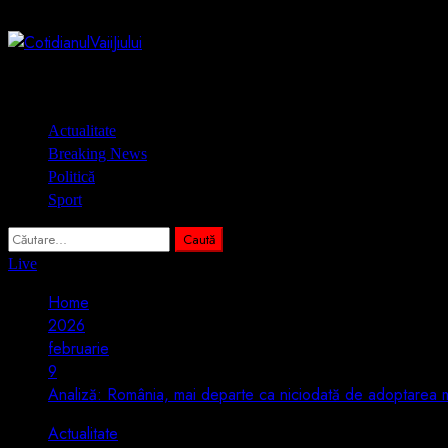
Skip
7 august 2026
to
content
Primary
Actualitate
Menu
Breaking News
Politică
Sport
Caută
după:
Live
Home
2026
februarie
9
Analiză: România, mai departe ca niciodată de adoptarea
Actualitate