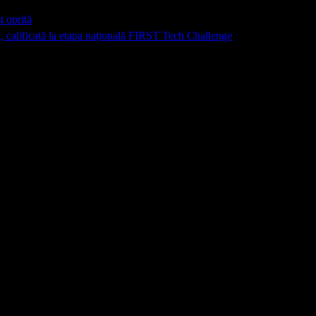
t oprită
, calificată la etapa națională FIRST Tech Challenge
 marcate cu
*