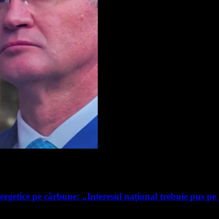
ergetice pe cărbune: „Interesul național trebuie pus pe