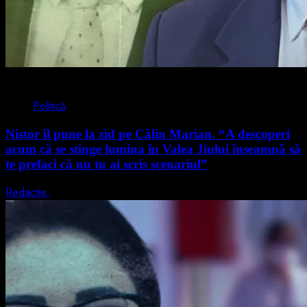
4 min read
Politică
Nistor îl pune la zid pe Călin Marian. “A descoperi
acum că se stinge lumina în Valea Jiului înseamnă să
te prefaci că nu tu ai scris scenariul”
Redactie
5 august 2026