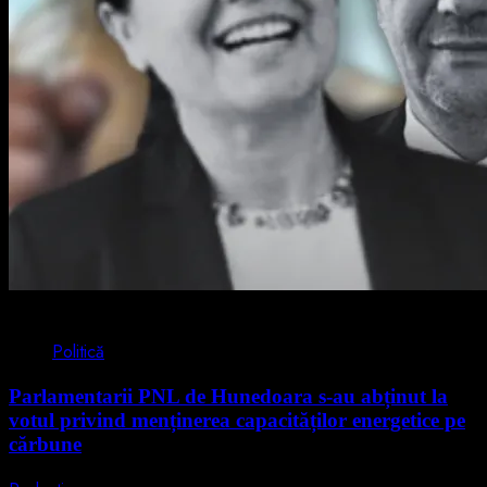
2 min read
Politică
Parlamentarii PNL de Hunedoara s-au abținut la
votul privind menținerea capacităților energetice pe
cărbune