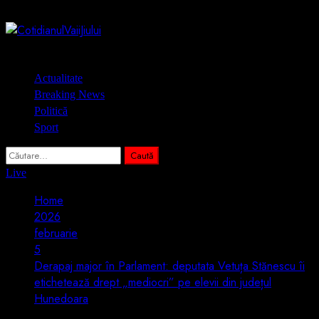
Skip
9 august 2026
to
content
Primary
Actualitate
Menu
Breaking News
Politică
Sport
Caută
după:
Live
Home
2026
februarie
5
Derapaj major în Parlament: deputata Vetuța Stănescu îi
etichetează drept „mediocri” pe elevii din județul
Hunedoara