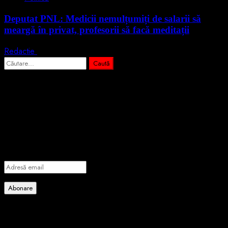
Deputat PNL: Medicii nemulțumiți de salarii să
meargă în privat, profesorii să facă meditații
Redactie
28 iulie 2026
Caută
după:
Abonează-te prin email la cele mai
importante știri
Introdu adresa de email pentru a te abona la portalul nostru de
informare și vei primi notificări prin email când vor fi publicate
articole noi.
Adresă
email
Abonare
Alătură-te celorlalți 4 abonați.