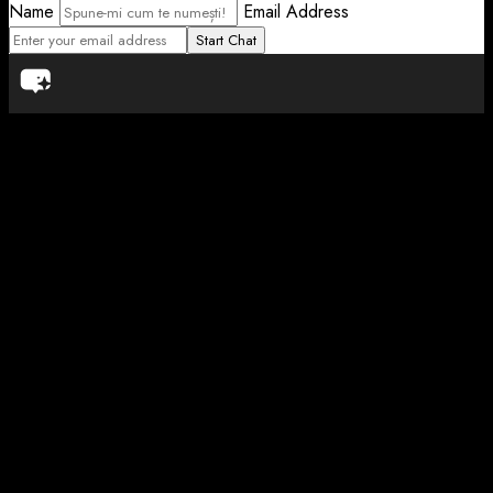
Name
Email Address
Start Chat