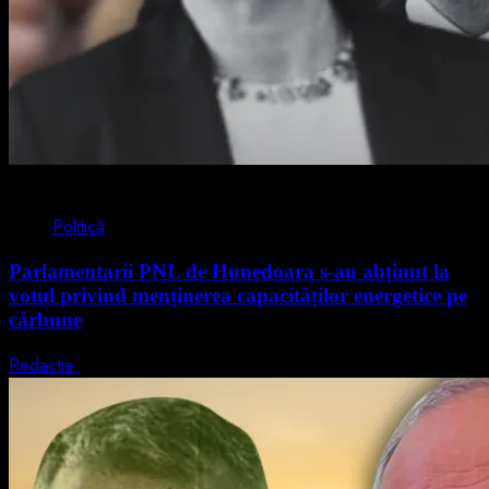
2 min read
Politică
Parlamentarii PNL de Hunedoara s-au abținut la
votul privind menținerea capacităților energetice pe
cărbune
Redactie
5 august 2026