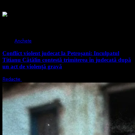
Poate ai ratat
2 min read
Anchete
Conflict violent judecat la Petroșani: Inculpatul
Titianu Cătălin contestă trimiterea în judecată după
un act de violență gravă
Redactie
9 august 2026