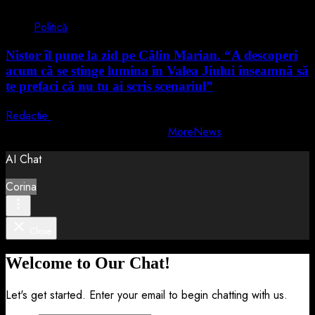
Politică
Nistor îl pune la zid pe Călin Marian. “A descoperi
acum că se stinge lumina în Valea Jiului înseamnă să
te prefaci că nu tu ai scris scenariul”
Redactie
5 august 2026
Copyright © All rights reserved.
|
MoreNews
by AF themes.
AI Chat
Corina
Close
Welcome to Our Chat!
Let's get started. Enter your email to begin chatting with us.