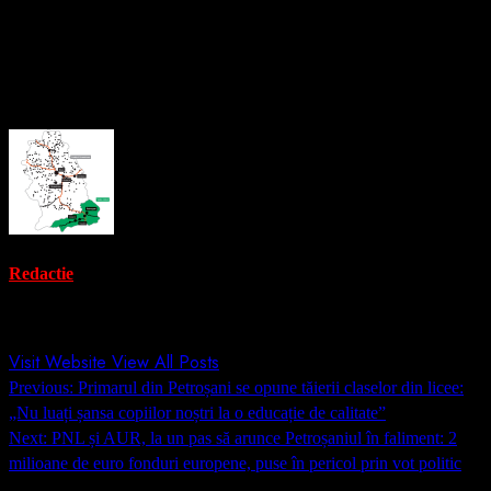
numărului de clase și creșterea efectivelor de elevi le pot avea
asupra calității educației.
About the Author
Redactie
Administrator
Visit Website
View All Posts
Post
Previous:
Primarul din Petroșani se opune tăierii claselor din licee:
navigation
„Nu luați șansa copiilor noștri la o educație de calitate”
Next:
PNL și AUR, la un pas să arunce Petroșaniul în faliment: 2
milioane de euro fonduri europene, puse în pericol prin vot politic