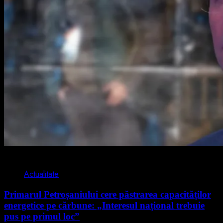
2 min read
Actualitate
Primarul Petroșaniului cere păstrarea capacităților
energetice pe cărbune: „Interesul național trebuie
pus pe primul loc”