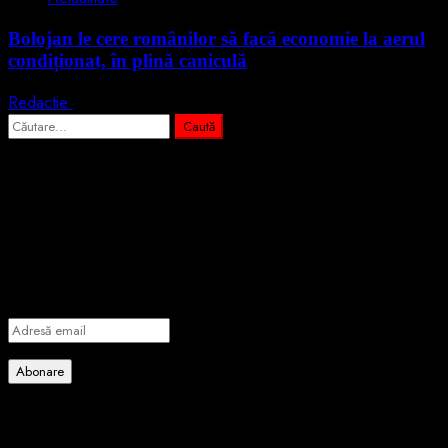
Bolojan le cere românilor să facă economie la aerul
condiționat, în plină caniculă
Redactie
3 august 2026
Caută
după:
Abonează-te prin email la cele mai
importante știri
Introdu adresa de email pentru a te abona la portalul nostru de
informare și vei primi notificări prin email când vor fi publicate
articole noi.
Adresă
email
Abonare
Alătură-te celorlalți 4 abonați.