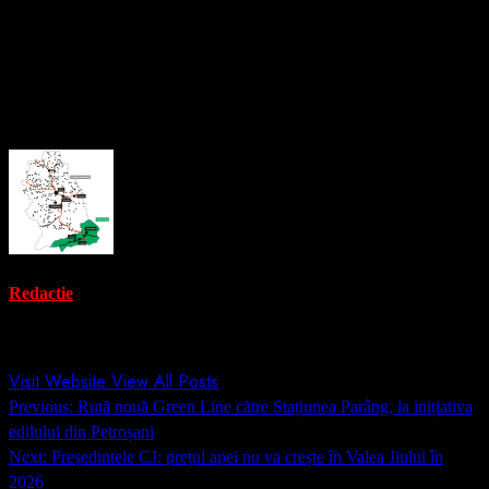
Cauza producerii incendiului urmează să fie stabilită de către
specialiști.
About the Author
Redactie
Administrator
Visit Website
View All Posts
Post
Previous:
Rută nouă Green Line către Stațiunea Parâng, la inițiativa
navigation
edilului din Petroșani
Next:
Președintele CJ: prețul apei nu va crește în Valea Jiului în
2026