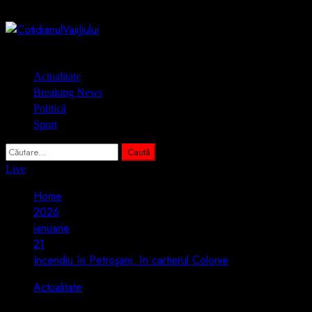
Skip
6 august 2026
to
content
Primary
Actualitate
Menu
Breaking News
Politică
Sport
Caută
după:
Live
Home
2026
ianuarie
21
Incendiu în Petroșani, în cartierul Colonie
Actualitate