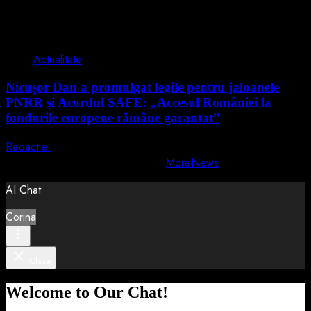
2 min read
Actualitate
Nicușor Dan a promulgat legile pentru jaloanele
PNRR și Acordul SAFE: „Accesul României la
fondurile europene rămâne garantat”
Redactie
4 august 2026
Copyright © All rights reserved.
|
MoreNews
by AF themes.
AI Chat
Corina
Close
Welcome to Our Chat!