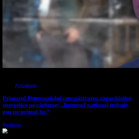
2 min read
Actualitate
Primarul Petroșaniului cere păstrarea capacităților
energetice pe cărbune: „Interesul național trebuie
pus pe primul loc”
Redactie
5 august 2026