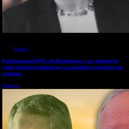
2 min read
Politică
Parlamentarii PNL de Hunedoara s-au abținut la
votul privind menținerea capacităților energetice pe
cărbune
Redactie
5 august 2026