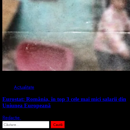
1 min read
Actualitate
Eurostat: România, în top 3 cele mai mici salarii din
Uniunea Europeană
Redactie
7 august 2026
Caută