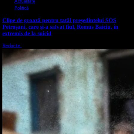
Actualitate
Politică
Clipe de groază pentru tatăl președintelui SOS
Petroșani, care și-a salvat fiul, Remus Baiciu, în
extremis de la suicid
Redactie
10 august 2026