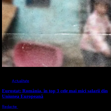
1 min read
Actualitate
Eurostat: România, în top 3 cele mai mici salarii din
Uniunea Europeană
Redactie
7 august 2026