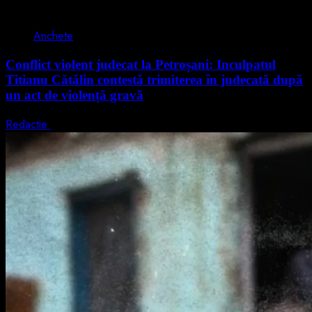
2 min read
Anchete
Conflict violent judecat la Petroșani: Inculpatul
Titianu Cătălin contestă trimiterea în judecată după
un act de violență gravă
Redactie
9 august 2026