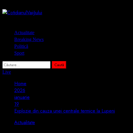
Skip
10 august 2026
to
content
Primary
Actualitate
Menu
Breaking News
Politică
Sport
Caută
după:
Live
Home
2026
ianuarie
19
Explozie din cauza unei centrale termice la Lupeni
Actualitate