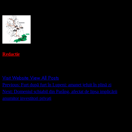
About the Author
Redactie
Administrator
Visit Website
View All Posts
Post
Previous:
Furt după furt în Lupeni: amanet jefuit în plină zi
navigation
Next:
Domeniul schiabil din Parâng, afectat de lipsa implicării
anumitor investitori privați
Lasă un răspuns
Adresa ta de email nu va fi publicată.
Câmpurile obligatorii sunt
marcate cu
*