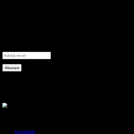
după:
Abonează-te prin email la cele mai
importante știri
Introdu adresa de email pentru a te abona la portalul nostru de
informare și vei primi notificări prin email când vor fi publicate
articole noi.
Adresă
email
Abonare
Alătură-te celorlalți 4 abonați.
Poate ai ratat
2 min read
Actualitate