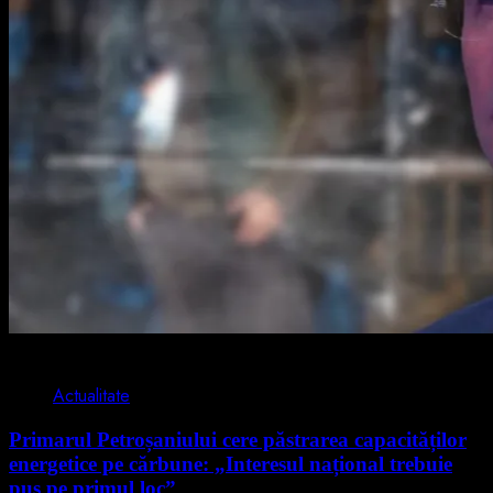
2 min read
Actualitate
Primarul Petroșaniului cere păstrarea capacităților
energetice pe cărbune: „Interesul național trebuie
pus pe primul loc”