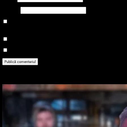
Site web
Salvează-mi numele, emailul și site-ul web în acest navigator
pentru data viitoare când o să comentez.
Notifică-mă prin email când sunt publicate alte comentarii.
Notifică-mă prin email când sunt publicate articole noi.
Related Stories