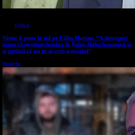
4 min read
Politică
Nistor îl pune la zid pe Călin Marian. “A descoperi
acum că se stinge lumina în Valea Jiului înseamnă să
te prefaci că nu tu ai scris scenariul”
Redactie
5 august 2026