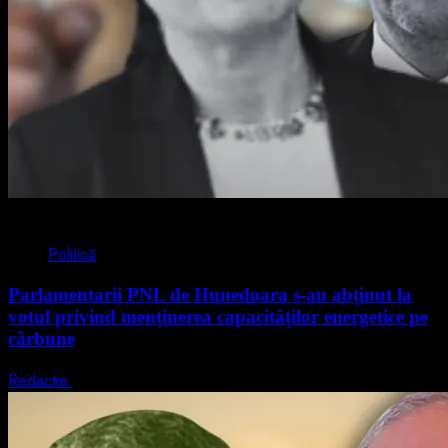
2 min read
Politică
Parlamentarii PNL de Hunedoara s-au abținut la
votul privind menținerea capacităților energetice pe
cărbune
Redactie
5 august 2026