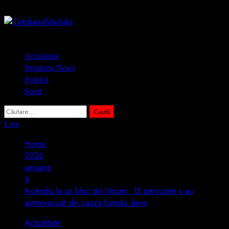
Skip
6 august 2026
to
content
Primary
Actualitate
Menu
Breaking News
Politică
Sport
Caută
după:
Live
Home
2026
ianuarie
4
Incendiu la un bloc din Uricani: 15 persoane s-au
autoevacuat din cauza fumului dens
Actualitate