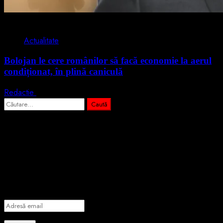
2 min read
Actualitate
Bolojan le cere românilor să facă economie la aerul
condiționat, în plină caniculă
Redactie
3 august 2026
Caută
după:
Abonează-te prin email la cele mai
importante știri
Introdu adresa de email pentru a te abona la portalul nostru de
informare și vei primi notificări prin email când vor fi publicate
articole noi.
Adresă
email