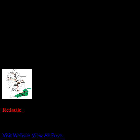
pentru ventilarea apartamentului afectat și a casei scării, astfel
încât situația să revină la normal. Ulterior, toți locatarii au putut
reveni în siguranță în locuințele lor.
Reprezentanții Inspectoratului pentru Situații de Urgență
Hunedoara au precizat că urmează să fie stabilită cauza
probabilă care a dus la izbucnirea incendiului.
About the Author
Redactie
Administrator
Visit Website
View All Posts