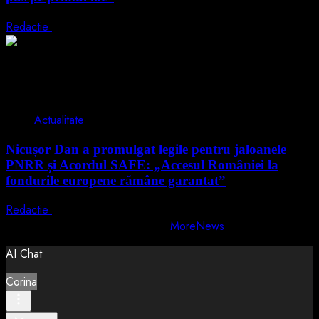
Redactie
5 august 2026
2 min read
Actualitate
Nicușor Dan a promulgat legile pentru jaloanele
PNRR și Acordul SAFE: „Accesul României la
fondurile europene rămâne garantat”
Redactie
4 august 2026
Copyright © All rights reserved.
|
MoreNews
by AF themes.
AI Chat
Corina