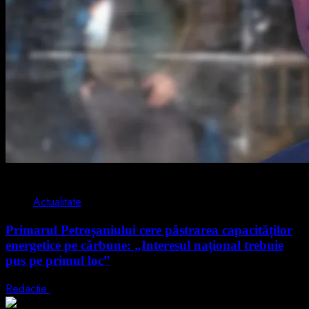
2 min read
Actualitate
Primarul Petroșaniului cere păstrarea capacităților
energetice pe cărbune: „Interesul național trebuie
pus pe primul loc”
Redactie
5 august 2026