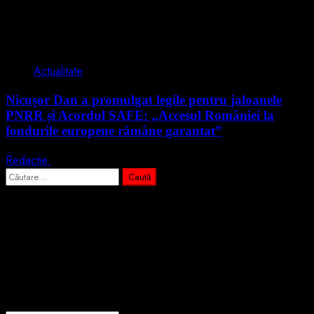
2 min read
Actualitate
Nicușor Dan a promulgat legile pentru jaloanele
PNRR și Acordul SAFE: „Accesul României la
fondurile europene rămâne garantat”
Redactie
4 august 2026
Caută
după:
Abonează-te prin email la cele mai
importante știri
Introdu adresa de email pentru a te abona la portalul nostru de
informare și vei primi notificări prin email când vor fi publicate
articole noi.