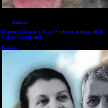
1 min read
Actualitate
Eurostat: România, în top 3 cele mai mici salarii din
Uniunea Europeană
Redactie
7 august 2026