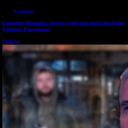
1 min read
Actualitate
Eurostat: România, în top 3 cele mai mici salarii din
Uniunea Europeană
Redactie
7 august 2026