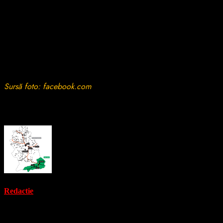
fost preluată de un echipaj al Serviciului de Ambulanță Județean
și dusă la Unitatea de Primiri Urgențe Petroșani pentru
investigații și tratament de specialitate.
Șoferul autoturismului implicat în accident a refuzat transportul la
spital. Circumstanțele exacte în care s-a produs evenimentul
rutier urmează să fie stabilite de polițiști.
Sursă foto: facebook.com
About the Author
Redactie
Administrator