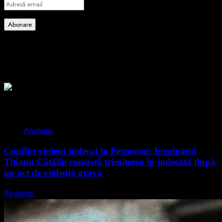
Adresă
email
Abonare
Alătură-te celorlalți 4 abonați.
Poate ai ratat
2 min read
Anchete
Conflict violent judecat la Petroșani: Inculpatul
Titianu Cătălin contestă trimiterea în judecată după
un act de violență gravă
Redactie
9 august 2026