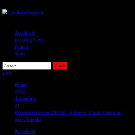
Skip
10 august 2026
to
content
Primary
Actualitate
Menu
Breaking News
Politică
Sport
Caută
după:
Live
Home
2025
decembrie
21
Accident grav pe DN 66, la Bănița. Două victime au
ajuns la spital
Actualitate