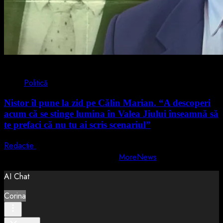
4 min read
Politică
Nistor îl pune la zid pe Călin Marian. “A descoperi
acum că se stinge lumina în Valea Jiului înseamnă să
te prefaci că nu tu ai scris scenariul”
Redactie
5 august 2026
Copyright © All rights reserved.
|
MoreNews
by AF themes.
AI Chat
Corina