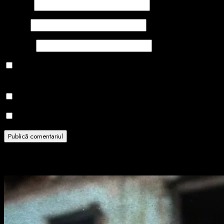
Nume
*
Email
*
Site web
Salvează-mi numele, emailul și site-ul web în acest navigator
pentru data viitoare când o să comentez.
Notifică-mă prin email când sunt publicate alte comentarii.
Notifică-mă prin email când sunt publicate articole noi.
Related Stories