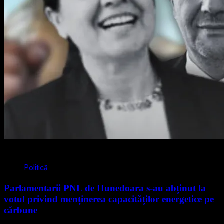
2 min read
Politică
Parlamentarii PNL de Hunedoara s-au abținut la
votul privind menținerea capacităților energetice pe
cărbune