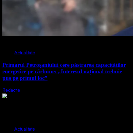
2 min read
Actualitate
Primarul Petroșaniului cere păstrarea capacităților
energetice pe cărbune: „Interesul național trebuie
pus pe primul loc”
Redactie
5 august 2026
2 min read
Actualitate