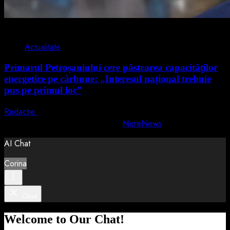
2 min read
Actualitate
Primarul Petroșaniului cere păstrarea capacităților
energetice pe cărbune: „Interesul național trebuie
pus pe primul loc”
Redactie
5 august 2026
Copyright © All rights reserved.
|
MoreNews
by AF themes.
AI Chat
Corina
Close
Welcome to Our Chat!