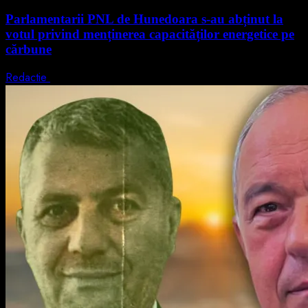
Parlamentarii PNL de Hunedoara s-au abținut la
votul privind menținerea capacităților energetice pe
cărbune
Redactie
5 august 2026