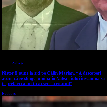
4 min read
Politică
Nistor îl pune la zid pe Călin Marian. “A descoperi
acum că se stinge lumina în Valea Jiului înseamnă să
te prefaci că nu tu ai scris scenariul”
Redactie
5 august 2026