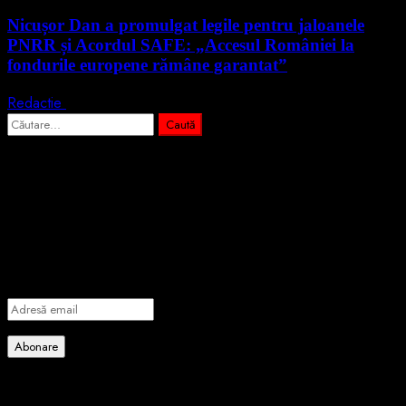
Nicușor Dan a promulgat legile pentru jaloanele
PNRR și Acordul SAFE: „Accesul României la
fondurile europene rămâne garantat”
Redactie
4 august 2026
Caută
după:
Abonează-te prin email la cele mai
importante știri
Introdu adresa de email pentru a te abona la portalul nostru de
informare și vei primi notificări prin email când vor fi publicate
articole noi.
Adresă
email
Abonare
Alătură-te celorlalți 4 abonați.