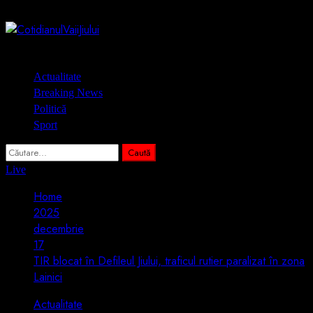
Skip
8 august 2026
to
content
Primary
Actualitate
Menu
Breaking News
Politică
Sport
Caută
după:
Live
Home
2025
decembrie
17
TIR blocat în Defileul Jiului, traficul rutier paralizat în zona
Lainici
Actualitate