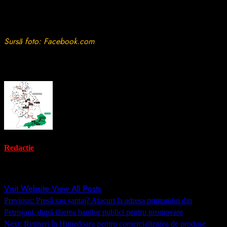
prudență, folosind rute alternative până la reluarea normală a
traficului.
Sursă foto: Facebook.com
About the Author
Redactie
Administrator
Visit Website
View All Posts
Post
Previous:
Presă sau șantaj? Atacuri la adresa primarului din
navigation
Petroșani, după tăierea banilor publici pentru promovare
Next:
Rețineri în Hunedoara pentru comercializarea de produse