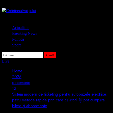
Skip
7 august 2026
to
content
Primary
Actualitate
Menu
Breaking News
Politică
Sport
Caută
după:
Live
Home
2025
decembrie
12
Sistem modern de ticketing pentru autobuzele electrice:
patru metode rapide prin care călătorii își pot cumpăra
bilete și abonamente