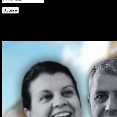
email
Abonare
Alătură-te celorlalți 4 abonați.
Poate ai ratat