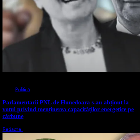
2 min read
Politică
Parlamentarii PNL de Hunedoara s-au abținut la
votul privind menținerea capacităților energetice pe
cărbune
Redactie
5 august 2026