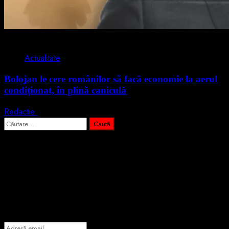
2 min read
Actualitate
Bolojan le cere românilor să facă economie la aerul
condiționat, în plină caniculă
Redactie
3 august 2026
Caută
după:
Abonează-te prin email la cele mai
importante știri
Introdu adresa de email pentru a te abona la portalul nostru de
informare și vei primi notificări prin email când vor fi publicate
articole noi.
Adresă