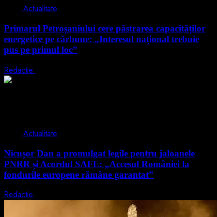
Actualitate
Primarul Petroșaniului cere păstrarea capacităților
energetice pe cărbune: „Interesul național trebuie
pus pe primul loc”
Redactie
5 august 2026
2 min read
Actualitate
Nicușor Dan a promulgat legile pentru jaloanele
PNRR și Acordul SAFE: „Accesul României la
fondurile europene rămâne garantat”
Redactie
4 august 2026