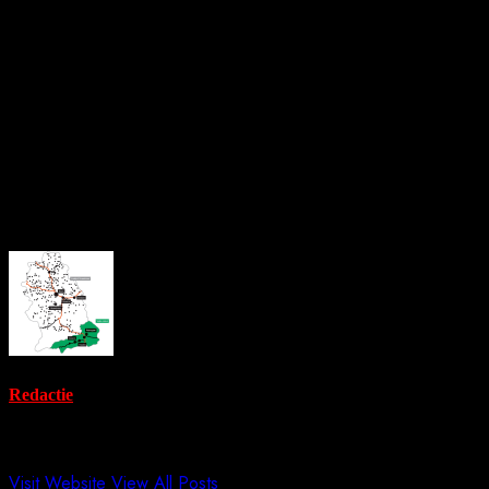
noutăți, călătorii pot consulta site-ul oficial adigreenlinevj.ro și
pagina de Facebook a Asociației de Dezvoltare Intracomunitară
Green Line Valea Jiului.
Green Line promite un transport public modern, accesibil și
prietenos cu mediul – un pas important pentru mobilitatea
durabilă în Valea Jiului.
About the Author
Redactie
Administrator
Visit Website
View All Posts