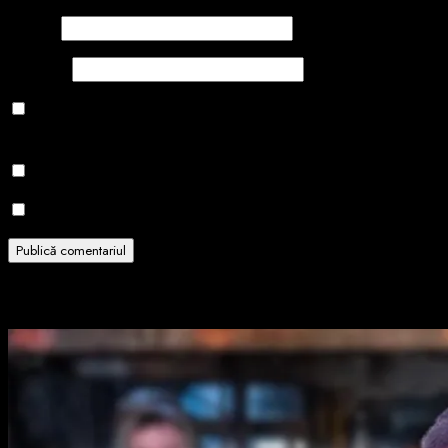
Email
*
Site web
Salvează-mi numele, emailul și site-ul web în acest navigator
pentru data viitoare când o să comentez.
Notifică-mă prin email când sunt publicate alte comentarii.
Notifică-mă prin email când sunt publicate articole noi.
Related Stories