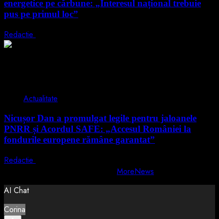
energetice pe cărbune: „Interesul național trebuie
pus pe primul loc”
Redactie
5 august 2026
2 min read
Actualitate
Nicușor Dan a promulgat legile pentru jaloanele
PNRR și Acordul SAFE: „Accesul României la
fondurile europene rămâne garantat”
Redactie
4 august 2026
Copyright © All rights reserved.
|
MoreNews
by AF themes.
AI Chat
Corina