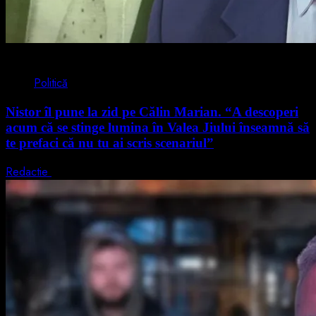
4 min read
Politică
Nistor îl pune la zid pe Călin Marian. “A descoperi
acum că se stinge lumina în Valea Jiului înseamnă să
te prefaci că nu tu ai scris scenariul”
Redactie
5 august 2026