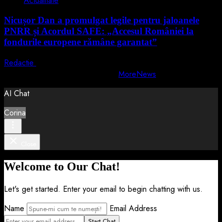
Actualitate
Nicușor Dan a promulgat legile pentru jaloanele
PNRR și Acordul SAFE: „Accesul României la
fondurile europene rămâne garantat”
Redactie
4 august 2026
Copyright © All rights reserved.
|
MoreNews
by AF themes.
AI Chat
Corina
Close
Welcome to Our Chat!
Let's get started. Enter your email to begin chatting with us.
Name
Email Address
Start Chat