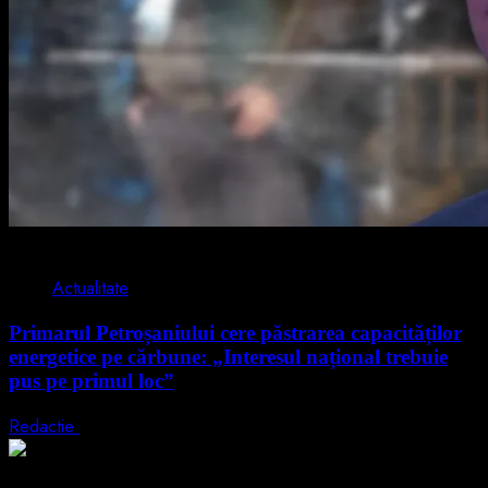
2 min read
Actualitate
Primarul Petroșaniului cere păstrarea capacităților
energetice pe cărbune: „Interesul național trebuie
pus pe primul loc”
Redactie
5 august 2026