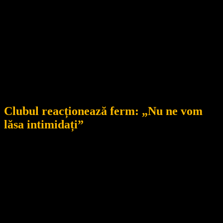
ridică semne serioase de întrebare cu privire la cine se află, de
fapt, în spatele atacului mediatic orchestrat împotriva CSM Jiul
Petroșani.
Redacția CVJ
Clubul reacționează ferm: „Nu ne vom
lăsa intimidați”
Primăria Petroșani și CSM Jiul Petroșani transmit clar că nu vor
tolera încercările unor persoane sau grupuri de a genera
scandaluri artificiale pentru câștig de imagine. Accesul
comunității la baza sportivă rămâne permis, gratuit și în condiții
organizate, dar nu în afara regulilor.
Clubul amintește că, spre deosebire de alte baze sportive din