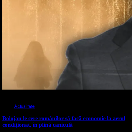
2 min read
Actualitate
Bolojan le cere românilor să facă economie la aerul
condiționat, în plină caniculă