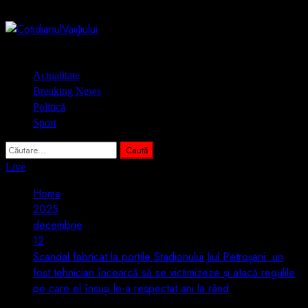
Skip
7 august 2026
to
content
Primary
Actualitate
Menu
Breaking News
Politică
Sport
Caută
după:
Live
Home
2025
decembrie
12
Scandal fabricat la porțile Stadionului Jiul Petroșani: un
fost tehnician încearcă să se victimizeze și atacă regulile
pe care el însuși le-a respectat ani la rând