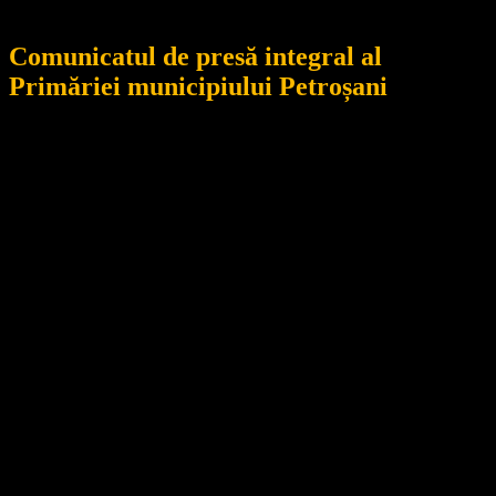
politice.
Comunicatul de presă integral al
Primăriei municipiului Petroșani
“‼️ COMUNICAT DE PRESĂ
Clarificări privind accesul în baza sportivă „Stadionul Jiul
Petroșani”
În urma unor afirmații apărute recent în spațiul public cu privire
la pretinsa „interzicere” a accesului unui cetățean în baza
sportivă Stadionul Jiul Petroșani, Clubul Sportiv Municipal Jiul
Petroșani consideră necesar să prezinte câteva precizări pentru
corecta informare a comunității.
Baza sportivă este publică, dar funcționează conform unui
regulament
Stadionul Jiul Petroșani este administrat de CSM Jiul Petroșani și
se află în proprietatea Municipiului Petroșani. Accesul publicului
este permis în cadrul programului de funcționare, cu