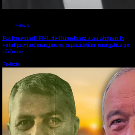
2 min read
Politică
Parlamentarii PNL de Hunedoara s-au abținut la
votul privind menținerea capacităților energetice pe
cărbune
Redactie
5 august 2026