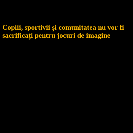
țară unde accesul este drastic restricționat, la Petroșani porțile
stadionului sunt deschise tuturor cetățenilor, atâta timp cât
aceștia respectă normele de siguranță.
Copiii, sportivii și comunitatea nu vor fi
sacrificați pentru jocuri de imagine
„Jiul Petroșani este al comunității și va rămâne al comunității”,
transmit reprezentanții clubului.
Provocările, presiunile și încercările de a specula situații banale
pentru a crea scandal public vor continua să fie sancționate și
expuse.
În timp ce clubul investește în infrastructură, echipă și viitorul
copiilor, alții par să investească doar în conflict, minciuni și
manipulare.
CSM Jiul Petroșani nu va permite nimănui să transforme o bază
sportivă a comunității într-un teren de răfuieli personale sau