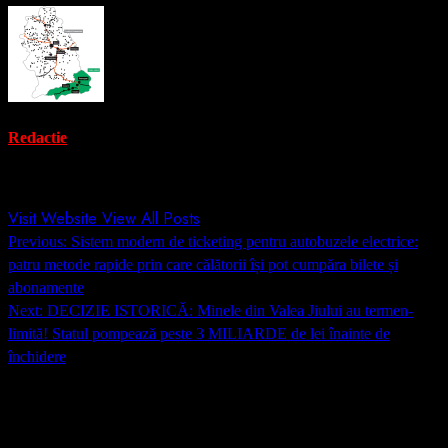
Redactie
Administrator
Visit Website
View All Posts
Post
Previous:
Sistem modern de ticketing pentru autobuzele electrice:
navigation
patru metode rapide prin care călătorii își pot cumpăra bilete și
abonamente
Next:
DECIZIE ISTORICĂ: Minele din Valea Jiului au termen-
limită! Statul pompează peste 3 MILIARDE de lei înainte de
închidere
Lasă un răspuns
Adresa ta de email nu va fi publicată.
Câmpurile obligatorii sunt