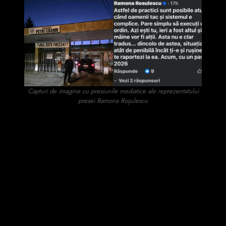
Capturi de imagine cu presiunile mediatice ale reprezentatului
presei Ramona Roșulescu
O nuanță foarte importantă pe care redacția noastră a
identificat-o în urma unei analize bine documentată, este faptul
că Gabriel Bălus, este un foarte bun apropiat al reprezentantei
presei Ramona Roșulescu, care la rândul ei este o foarte,
foarte bună apropiată și colaboratoare a celui care în primăvara
acestui an a cerut desființarea clubului CSM Jiul Petroșani,
consilierul local PNL, Cosmin Rădescu. Această conexiune