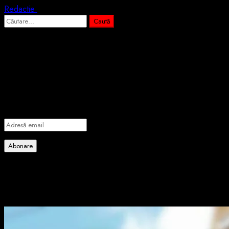
Redactie
3 august 2026
Caută
după:
Abonează-te prin email la cele mai
importante știri
Introdu adresa de email pentru a te abona la portalul nostru de
informare și vei primi notificări prin email când vor fi publicate
articole noi.
Adresă
email
Abonare
Alătură-te celorlalți 4 abonați.
Poate ai ratat