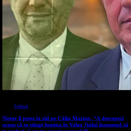
4 min read
Politică
Nistor îl pune la zid pe Călin Marian. “A descoperi
acum că se stinge lumina în Valea Jiului înseamnă să