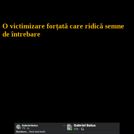
prevede regulamentul: a protejat sportivii, personalul și
bunurile din baza clubului.
O victimizare forțată care ridică semne
de întrebare
CSM Jiul Petroșani subliniază că Băluș a avut acces de
nenumărate ori, pe timpul zilei, fără nicio problemă, atunci când
a respectat regulamentul. Acum însă, fostul tehnician a ales să
lanseze acuzații în spațiul public, acuzații pe care clubul le
cataloghează drept nefondate și manipulatoare.
Mai mult, clubul vorbește despre un pattern deja vizibil:
presiuni, provocări și tentative de a destabiliza activitatea
instituției, venite din zona unor persoane publice care, în
ultimele luni, au încercat inclusiv desființarea echipei Jiul
Petroșani, simbol al sportului românesc.