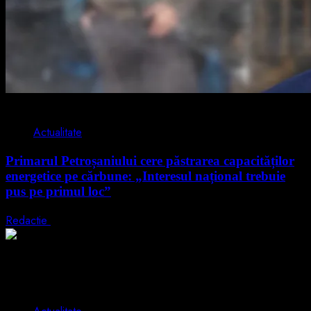
2 min read
Actualitate
Primarul Petroșaniului cere păstrarea capacităților
energetice pe cărbune: „Interesul național trebuie
pus pe primul loc”
Redactie
5 august 2026
2 min read