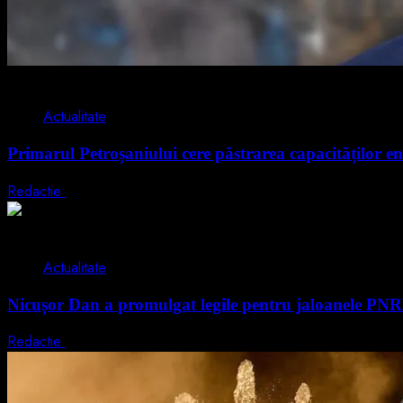
2 min read
Actualitate
Primarul Petroșaniului cere păstrarea capacităților en
Redactie
5 august 2026
2 min read
Actualitate
Nicușor Dan a promulgat legile pentru jaloanele PN
Redactie
4 august 2026