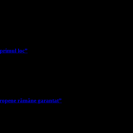
 primul loc”
uropene rămâne garantat”