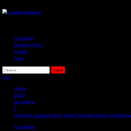
Skip
6 august 2026
to
content
Primary
Actualitate
Menu
Breaking News
Politică
Sport
Caută
după:
Live
Home
2025
decembrie
2
Guvernul cedează teren către Petroșani pentru accelerarea 
Actualitate