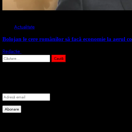
2 min read
Actualitate
Bolojan le cere românilor să facă economie la aerul co
Redactie
3 august 2026
Caută
după:
Abonează-te prin email la cele mai importa
Introdu adresa de email pentru a te abona la portalul nostru de info
Adresă
email
Abonare
Alătură-te celorlalți 4 abonați.