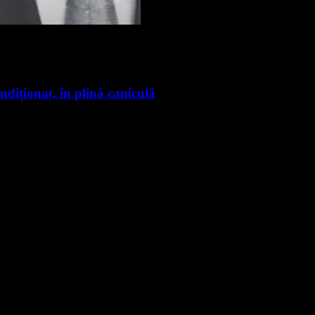
ndiționat, în plină caniculă
nte știri
rmare și vei primi notificări prin email când vor fi publicate articol