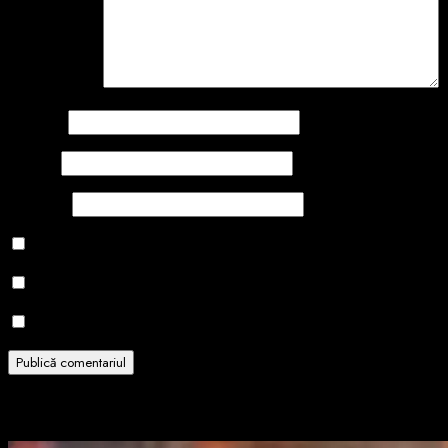
Comentariu
*
Nume
*
Email
*
Site web
Salvează-mi numele, emailul și site-ul web în acest navigator
Notifică-mă prin email când sunt publicate alte comentarii.
Notifică-mă prin email când sunt publicate articole noi.
Related Stories