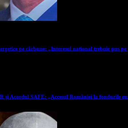
ergetice pe cărbune: „Interesul național trebuie pus pe
RR și Acordul SAFE: „Accesul României la fondurile e