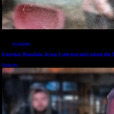
1 min read
Actualitate
Eurostat: România, în top 3 cele mai mici salarii di
Redactie
7 august 2026