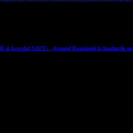
RR și Acordul SAFE: „Accesul României la fondurile e
nte știri
rmare și vei primi notificări prin email când vor fi publicate articol