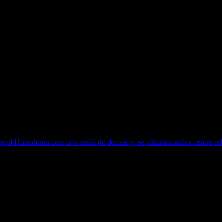
udețul Hunedoara care ia o astfel de decizie și se alătură marilor centre
 marcate cu
*