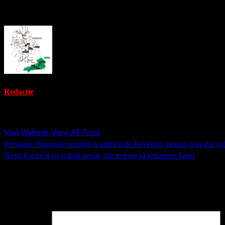
About the Author
Redactie
Administrator
Visit Website
View All Posts
Post
Previous:
Petroșani renunță la artificii de Revelion: primul oraș din j
navigation
Next:
Escrocii au scăpat penal, dar trebuie să returneze banii
Lasă un răspuns
Adresa ta de email nu va fi publicată.
Câmpurile obligatorii sunt