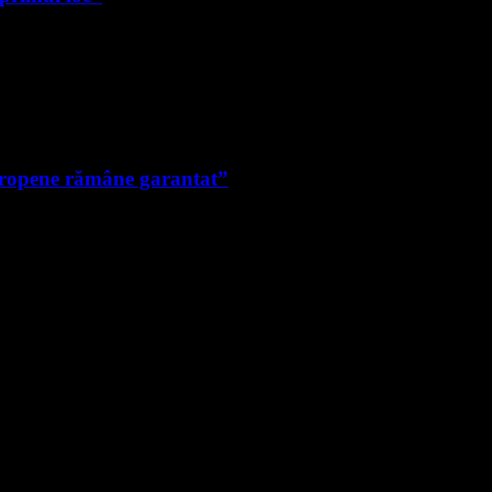
uropene rămâne garantat”
e noi.