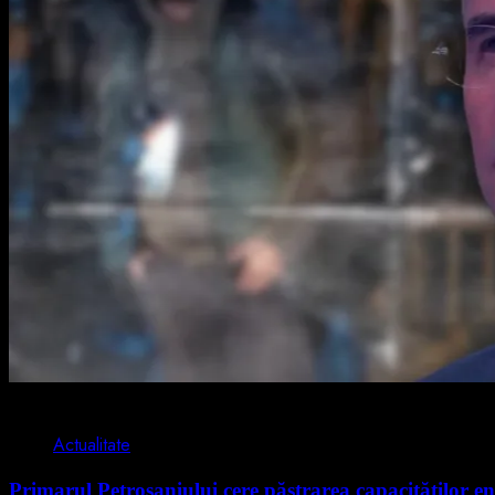
2 min read
Actualitate
Primarul Petroșaniului cere păstrarea capacităților en