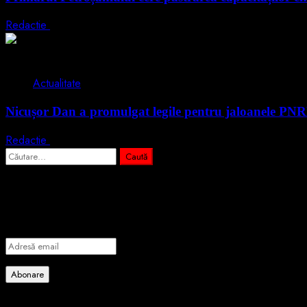
Redactie
5 august 2026
2 min read
Actualitate
Nicușor Dan a promulgat legile pentru jaloanele PN
Redactie
4 august 2026
Caută
după:
Abonează-te prin email la cele mai importa
Introdu adresa de email pentru a te abona la portalul nostru de info
Adresă
email
Abonare
Alătură-te celorlalți 4 abonați.