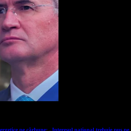
ergetice pe cărbune: „Interesul național trebuie pus pe