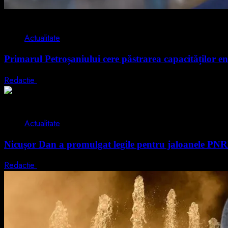
2 min read
Actualitate
Primarul Petroșaniului cere păstrarea capacităților en
Redactie
5 august 2026
2 min read
Actualitate
Nicușor Dan a promulgat legile pentru jaloanele PN
Redactie
4 august 2026