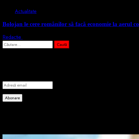
Actualitate
Bolojan le cere românilor să facă economie la aerul co
Redactie
3 august 2026
Caută
după:
Abonează-te prin email la cele mai importa
Introdu adresa de email pentru a te abona la portalul nostru de info
Adresă
email
Abonare
Alătură-te celorlalți 4 abonați.
Poate ai ratat