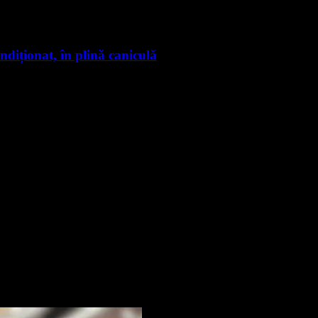
ndiționat, în plină caniculă
nte știri
rmare și vei primi notificări prin email când vor fi publicate articol