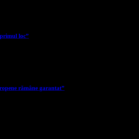
 primul loc”
uropene rămâne garantat”