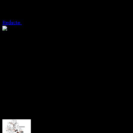
„Ziua Z”: Operațiune națională de amploar
Redactie
19 noiembrie 2025
1 min read
O acțiune de proporții are loc astăzi în toată țara, coordonată d
criminalitate organizată. Intervenția, cunoscută sub numele de „Zi
Echipele mixte pun în aplicare 216 mandate de percheziție domicili
specializate în trafic de persoane și de minori, pornografie infantil
Inițiată în 2018, „Ziua Z” a devenit un instrument-cheie în strat
membrilor rețelelor, recuperarea prejudiciilor și localizarea bunurilo
Autoritățile anunță că, pe parcursul zilei, vor fi comunicate inform
About the Author