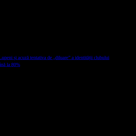
upeni și acuză tentativa de „diluare” a identității clubului
până la 80%
 marcate cu
*