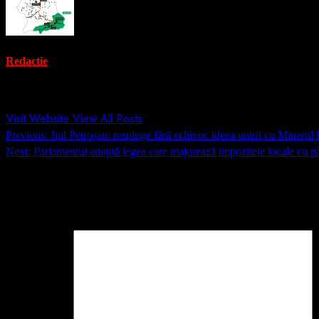
Redactie
Administrator
Visit Website
View All Posts
Post
Previous:
Jiul Petroșani respinge fără echivoc ideea unirii cu Minerul L
navigation
Next:
Parlamentul adoptă legea care majorează impozitele locale cu 
Lasă un răspuns
Adresa ta de email nu va fi publicată.
Câmpurile obligatorii sunt