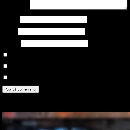
Comentariu
*
Nume
*
Email
*
Site web
Salvează-mi numele, emailul și site-ul web în acest navigator
Notifică-mă prin email când sunt publicate alte comentarii.
Notifică-mă prin email când sunt publicate articole noi.
Related Stories