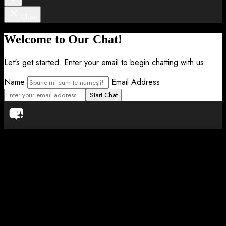
Close
Welcome to Our Chat!
Let's get started. Enter your email to begin chatting with us.
Name
Email Address
Start Chat