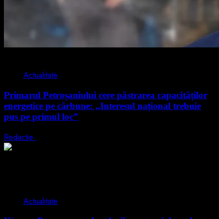
2 min read
Actualitate
Primarul Petroșaniului cere păstrarea capacităților
energetice pe cărbune: „Interesul național trebuie
pus pe primul loc”
Redactie
5 august 2026
2 min read
Actualitate