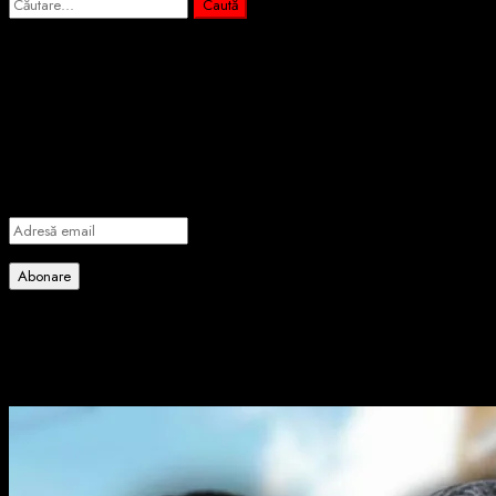
Caută
după:
Abonează-te prin email la cele mai
importante știri
Introdu adresa de email pentru a te abona la portalul nostru de
informare și vei primi notificări prin email când vor fi publicate
articole noi.
Adresă
email
Abonare
Alătură-te celorlalți 4 abonați.
Poate ai ratat