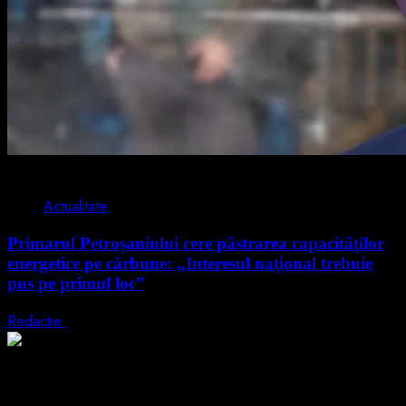
2 min read
Actualitate
Primarul Petroșaniului cere păstrarea capacităților
energetice pe cărbune: „Interesul național trebuie
pus pe primul loc”
Redactie
5 august 2026
2 min read