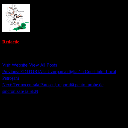
Redactie
Administrator
Visit Website
View All Posts
Post
Previous:
EDITORIAL: Uzurparea digitală a Consiliului Local
navigation
Petroșani
Next:
Termocentrala Paroșeni, repornită pentru probe de
sincronizare la SEN
Lasă un răspuns
Adresa ta de email nu va fi publicată.
Câmpurile obligatorii sunt
marcate cu
*