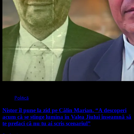
4 min read
Politică
Nistor îl pune la zid pe Călin Marian. “A descoperi
acum că se stinge lumina în Valea Jiului înseamnă să
te prefaci că nu tu ai scris scenariul”