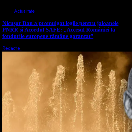
Actualitate
Nicușor Dan a promulgat legile pentru jaloanele
PNRR și Acordul SAFE: „Accesul României la
fondurile europene rămâne garantat”
Redactie
4 august 2026