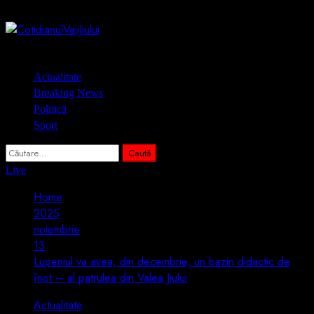
Skip
6 august 2026
to
content
Primary
Actualitate
Menu
Breaking News
Politică
Sport
Caută
după:
Live
Home
2025
noiembrie
13
Lupeniul va avea, din decembrie, un bazin didactic de
înot – al patrulea din Valea Jiului
Actualitate