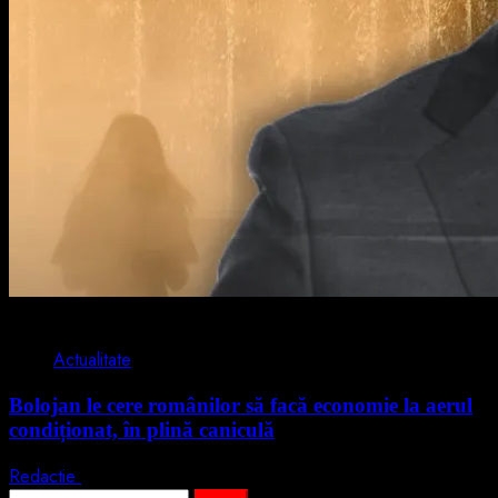
2 min read
Actualitate
Bolojan le cere românilor să facă economie la aerul
condiționat, în plină caniculă
Redactie
3 august 2026