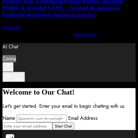
Nicușor Dan a promulgat legile pentru jaloanele
PNRR și Acordul SAFE: „Accesul României la
fondurile europene rămâne garantat”
Redactie
4 august 2026
Copyright © All rights reserved.
|
MoreNews
by AF themes.
AI Chat
Corina
Close
Welcome to Our Chat!
Let's get started. Enter your email to begin chatting with us.
Name
Email Address
Start Chat