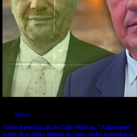
4 min read
Politică
Nistor îl pune la zid pe Călin Marian. “A descoperi
acum că se stinge lumina în Valea Jiului înseamnă să