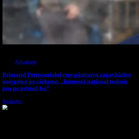
2 min read
Actualitate
Primarul Petroșaniului cere păstrarea capacităților
energetice pe cărbune: „Interesul național trebuie
pus pe primul loc”
Redactie
5 august 2026
2 min read