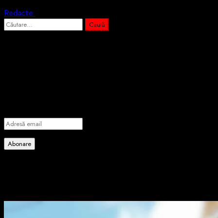
Redactie
3 august 2026
Caută
după:
Abonează-te prin email la cele mai
importante știri
Introdu adresa de email pentru a te abona la portalul nostru de
informare și vei primi notificări prin email când vor fi publicate
articole noi.
Adresă
email
Abonare
Alătură-te celorlalți 4 abonați.
Poate ai ratat