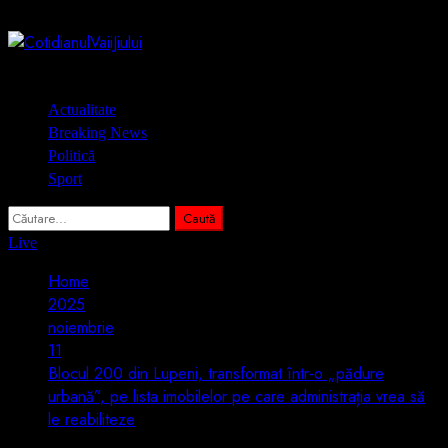
Skip
7 august 2026
to
content
Primary
Actualitate
Menu
Breaking News
Politică
Sport
Caută
după:
Live
Home
2025
noiembrie
11
Blocul 200 din Lupeni, transformat într-o „pădure
urbană”, pe lista imobilelor pe care administrația vrea să
le reabiliteze