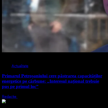
2 min read
Actualitate
Primarul Petroșaniului cere păstrarea capacităților
energetice pe cărbune: „Interesul național trebuie
pus pe primul loc”
Redactie
5 august 2026