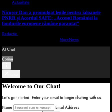
Actualitate
Nicușor Dan a promulgat legile pentru jaloanele
PNRR și Acordul SAFE: „Accesul României la
fondurile europene rămâne garantat”
Redactie
4 august 2026
Copyright © All rights reserved.
|
MoreNews
by AF themes.
AI Chat
Corina
Close
Welcome to Our Chat!
Let's get started. Enter your email to begin chatting with us.
Name
Email Address