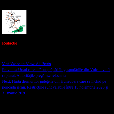
About the Author
Redactie
Administrator
Visit Website
View All Posts
Post
Previous:
Ursul care a făcut prăpăd în gospodăriile din Vulcan va fi
navigation
capturat. Autoritățile pregătesc relocarea
Next:
Harta drumurilor județene din Hunedoara care se închid pe
perioada iernii. Restricțiile sunt valabile între 15 noiembrie 2025 și
31 martie 2026
Lasă un răspuns