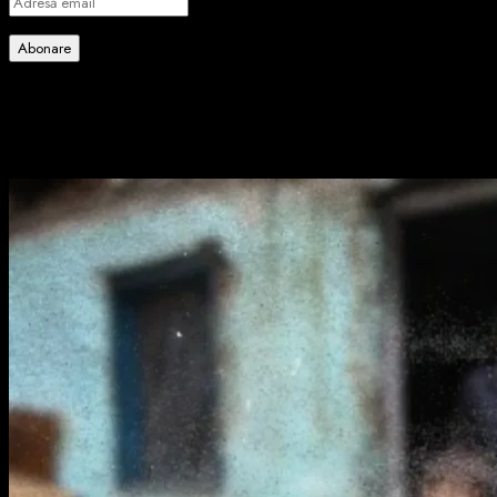
Adresă
email
Abonare
Alătură-te celorlalți 4 abonați.
Poate ai ratat