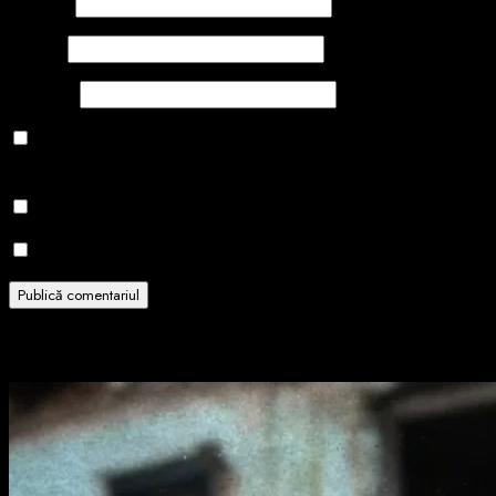
Nume
*
Email
*
Site web
Salvează-mi numele, emailul și site-ul web în acest navigator
pentru data viitoare când o să comentez.
Notifică-mă prin email când sunt publicate alte comentarii.
Notifică-mă prin email când sunt publicate articole noi.
Related Stories