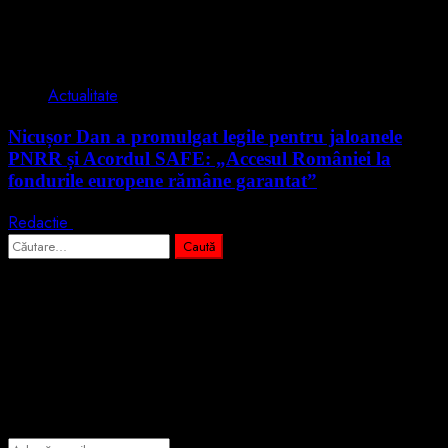
2 min read
Actualitate
Nicușor Dan a promulgat legile pentru jaloanele
PNRR și Acordul SAFE: „Accesul României la
fondurile europene rămâne garantat”
Redactie
4 august 2026
Caută
după:
Abonează-te prin email la cele mai
importante știri
Introdu adresa de email pentru a te abona la portalul nostru de
informare și vei primi notificări prin email când vor fi publicate
articole noi.