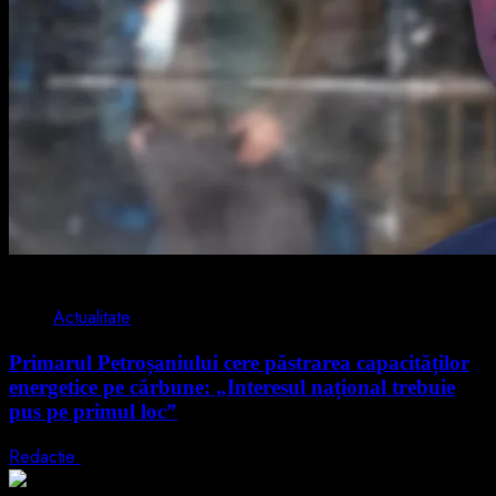
2 min read
Actualitate
Primarul Petroșaniului cere păstrarea capacităților
energetice pe cărbune: „Interesul național trebuie
pus pe primul loc”
Redactie
5 august 2026