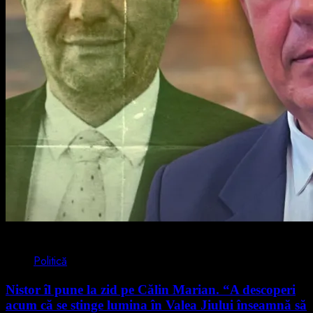
4 min read
Politică
Nistor îl pune la zid pe Călin Marian. “A descoperi
acum că se stinge lumina în Valea Jiului înseamnă să