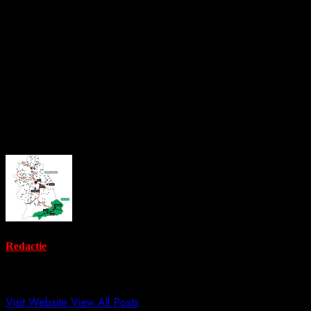
În ciuda acestor diferențe, activitatea companiei este marcată
de probleme nerezolvate. De la începutul verii, Termocentrala
Paroșeni rămâne oprită, după ce un transformator s-a defectat
pe 7 iunie 2025. Până în prezent, nu a fost identificată o
soluție tehnică sau financiară care să permită repornirea unității,
considerată esențială pentru echilibrul sistemului energetic din
Valea Jiului.
About the Author
Redactie
Administrator
Visit Website
View All Posts