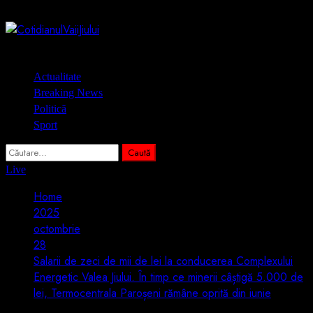
Skip
8 august 2026
to
content
Primary
Actualitate
Menu
Breaking News
Politică
Sport
Caută
după:
Live
Home
2025
octombrie
28
Salarii de zeci de mii de lei la conducerea Complexului
Energetic Valea Jiului. În timp ce minerii câștigă 5.000 de
lei, Termocentrala Paroșeni rămâne oprită din iunie