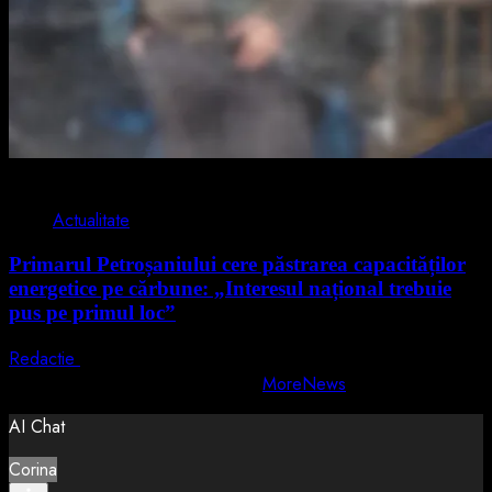
2 min read
Actualitate
Primarul Petroșaniului cere păstrarea capacităților
energetice pe cărbune: „Interesul național trebuie
pus pe primul loc”
Redactie
5 august 2026
Copyright © All rights reserved.
|
MoreNews
by AF themes.
AI Chat
Corina