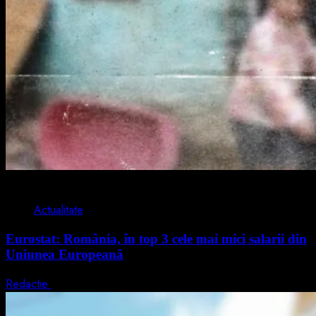
1 min read
Actualitate
Eurostat: România, în top 3 cele mai mici salarii din
Uniunea Europeană
Redactie
7 august 2026