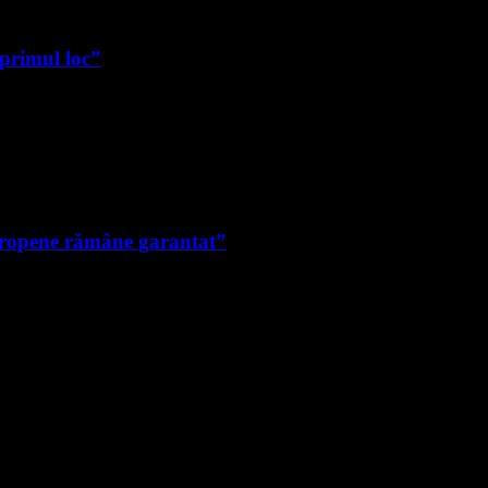
 primul loc”
uropene rămâne garantat”