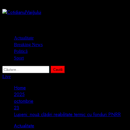
Skip
6 august 2026
to
content
Primary
Actualitate
Menu
Breaking News
Politică
Sport
Caută
după:
Live
Home
2025
octombrie
23
Lupeni: nouă clădiri reabilitate termic cu fonduri PNRR
Actualitate