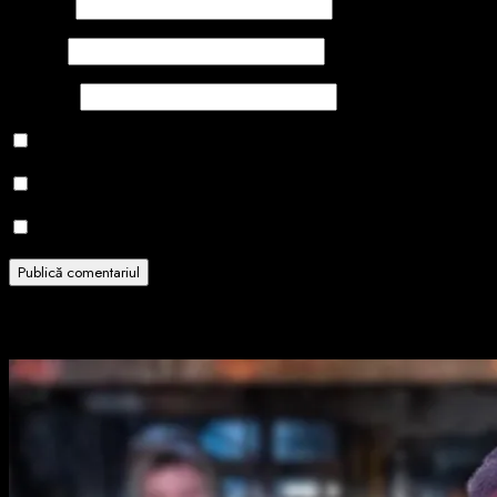
Nume
*
Email
*
Site web
Salvează-mi numele, emailul și site-ul web în acest navigator
Notifică-mă prin email când sunt publicate alte comentarii.
Notifică-mă prin email când sunt publicate articole noi.
Related Stories