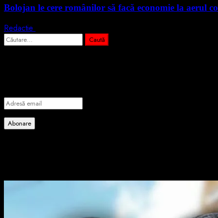
Bolojan le cere românilor să facă economie la aerul co
Redactie
3 august 2026
Caută
după:
Abonează-te prin email la cele mai importa
Introdu adresa de email pentru a te abona la portalul nostru de info
Adresă
email
Abonare
Alătură-te celorlalți 4 abonați.
Poate ai ratat