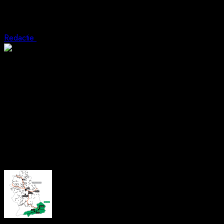
Lupeni: nouă clădiri reabilitate termic c
Redactie
23 octombrie 2025
1 min read
Lupeniul continuă să se transforme prin proiecte cu finanțare europ
cadrul unor proiecte finanțate prin Planul Național de Redresare 
Ultimele două lucrări finalizate vizează blocul 5, de pe Bulevardu
vizibil îmbunătățit, iar locatarii spun că schimbarea se simte atât la 
Reabilitările au fost realizate fără costuri pentru locatari, iar bene
About the Author