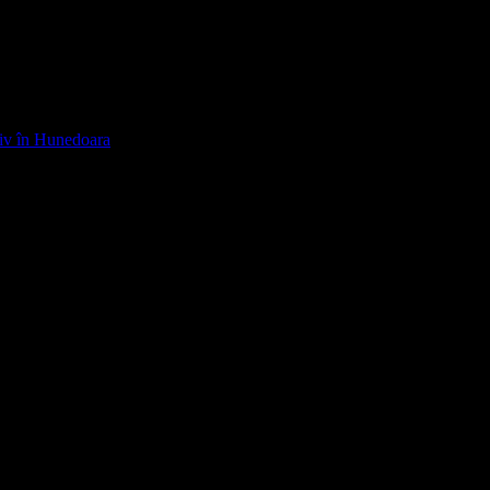
ntiv în Hunedoara
 marcate cu
*