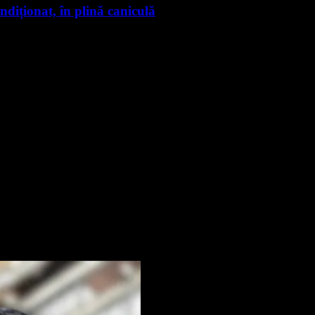
ndiționat, în plină caniculă
nte știri
rmare și vei primi notificări prin email când vor fi publicate articol