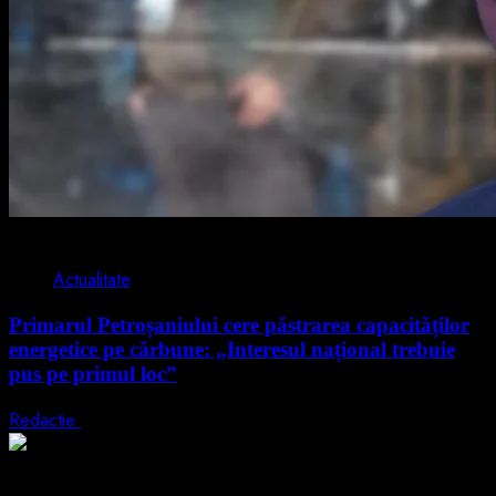
2 min read
Actualitate
Primarul Petroșaniului cere păstrarea capacităților
energetice pe cărbune: „Interesul național trebuie
pus pe primul loc”
Redactie
5 august 2026