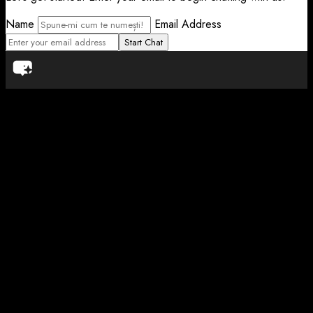
Name
Email Address
Start Chat