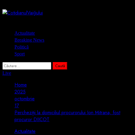
Skip
6 august 2026
to
content
Primary
Actualitate
Menu
Breaking News
Politică
Sport
Caută
după:
Live
Home
2025
octombrie
17
Percheziții la domiciliul procurorului Ion Mitrana, fost
procuror DIICOT
Actualitate