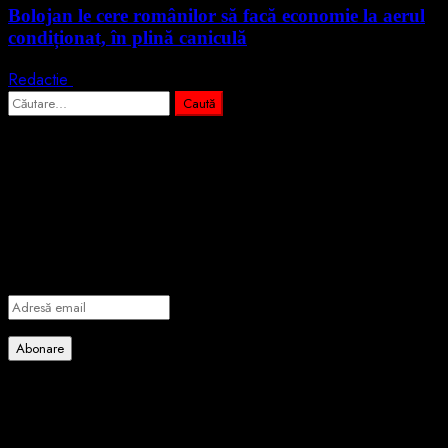
Bolojan le cere românilor să facă economie la aerul
condiționat, în plină caniculă
Redactie
3 august 2026
Caută
după:
Abonează-te prin email la cele mai
importante știri
Introdu adresa de email pentru a te abona la portalul nostru de
informare și vei primi notificări prin email când vor fi publicate
articole noi.
Adresă
email
Abonare
Alătură-te celorlalți 4 abonați.
Poate ai ratat