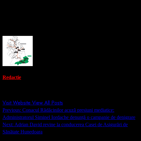
Sursă foto: Mondo TV
About the Author
Redactie
Administrator
Visit Website
View All Posts
Post
Previous:
Conacul Rădăcinilor acuză presiuni mediatice:
navigation
Administratorul Siminel Iordache denunță o campanie de denigrare
Next:
Adrian David revine la conducerea Casei de Asigurări de
Sănătate Hunedoara