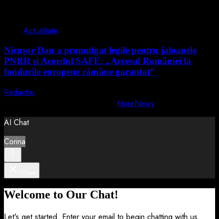
2 min read
Actualitate
Nicușor Dan a promulgat legile pentru jaloanele
PNRR și Acordul SAFE: „Accesul României la
fondurile europene rămâne garantat”
Redactie
4 august 2026
Copyright © All rights reserved.
|
MoreNews
by AF themes.
AI Chat
Corina
Close
Welcome to Our Chat!
Let's get started. Enter your email to begin chatting with us.