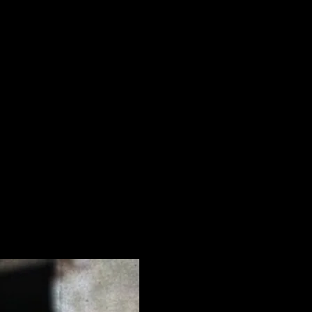
 pentru data viitoare când o să comentez.