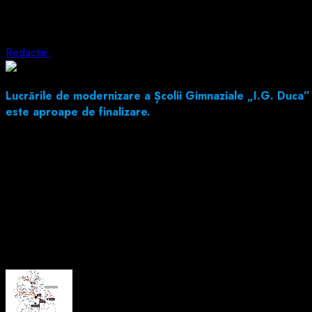
Școala „I.G. Duca” din Petroșani, tot mai
Redactie
8 octombrie 2025
1 min read
Lucrările de modernizare a Școlii Gimnaziale „I.G. Duca” 
este aproape de finalizare.
Pe șantier se montează panourile fotovoltaice, iar fațada clădirii
profesorilor.
La finalul lucrărilor, școala va fi complet echipată cu table intera
„Investim în educație și în viitorul copiilor noștri, printr-o inf
About the Author