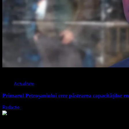
2 min read
Actualitate
Primarul Petroșaniului cere păstrarea capacităților en
Redactie
5 august 2026
2 min read