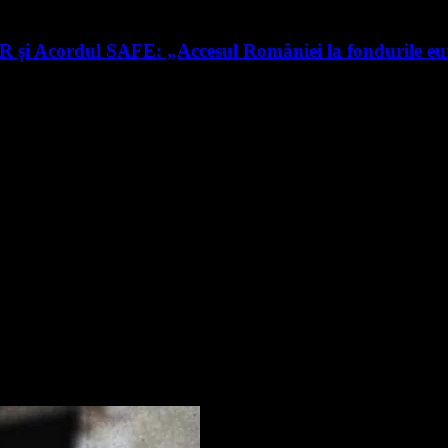
RR și Acordul SAFE: „Accesul României la fondurile e
nte știri
rmare și vei primi notificări prin email când vor fi publicate articol