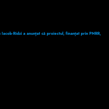
Iacob-Ridzi a anunțat că proiectul, finanțat prin PNRR,
sistem de încălzire, care va asigura confortul elevilor și
eriu Iacob-Ridzi.