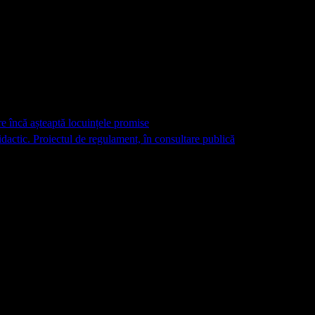
re încă așteaptă locuințele promise
dactic. Proiectul de regulament, în consultare publică
 marcate cu
*