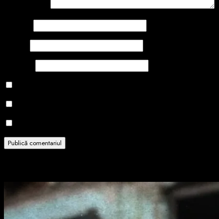
Comentariu
*
Nume
*
Email
*
Site web
Salvează-mi numele, emailul și site-ul web în acest navigator
Notifică-mă prin email când sunt publicate alte comentarii.
Notifică-mă prin email când sunt publicate articole noi.
Related Stories