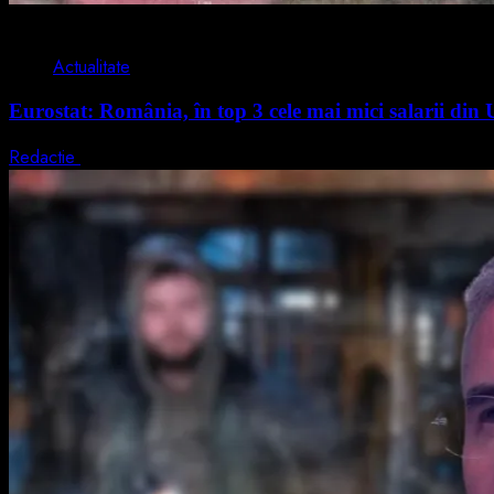
1 min read
Actualitate
Eurostat: România, în top 3 cele mai mici salarii di
Redactie
7 august 2026