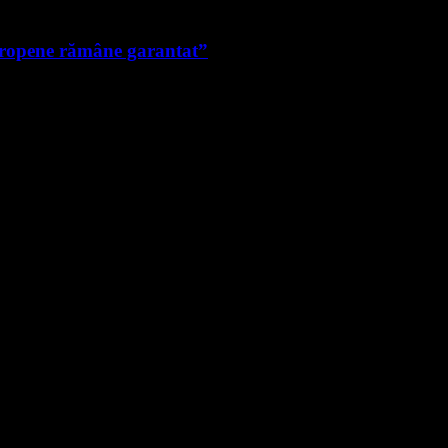
uropene rămâne garantat”
e noi.