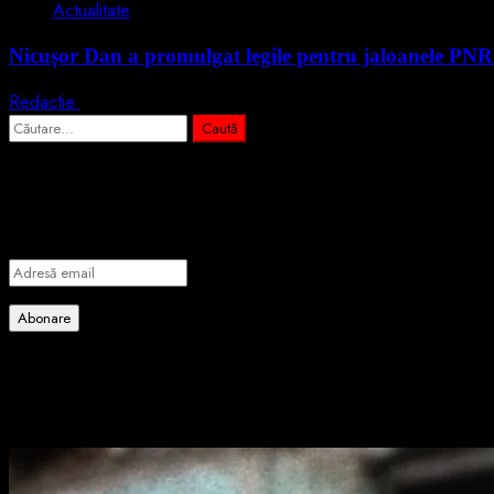
Actualitate
Nicușor Dan a promulgat legile pentru jaloanele PN
Redactie
4 august 2026
Caută
după:
Abonează-te prin email la cele mai importa
Introdu adresa de email pentru a te abona la portalul nostru de info
Adresă
email
Abonare
Alătură-te celorlalți 4 abonați.
Poate ai ratat