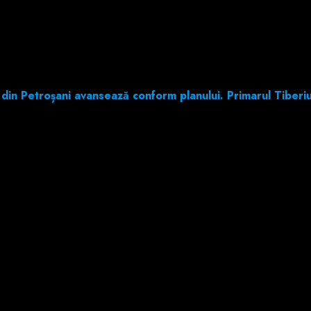
 aproape de finalul modernizării prin PNRR
din Petroșani avansează conform planului. Primarul Tiberiu 
 este aproape complet renovată. De asemenea, a fost instalat un nou 
ctive, sisteme IT moderne și mobilier nou.
rastructură modernă și prietenoasă cu mediul”, a declarat primarul Tib