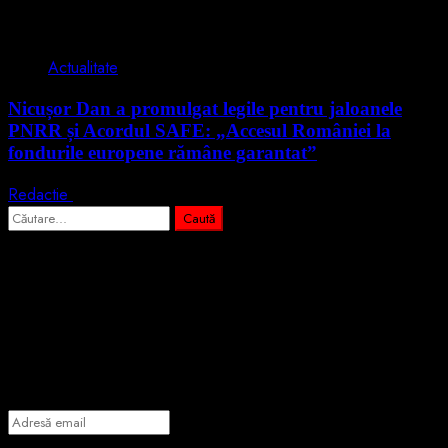
2 min read
Actualitate
Nicușor Dan a promulgat legile pentru jaloanele
PNRR și Acordul SAFE: „Accesul României la
fondurile europene rămâne garantat”
Redactie
4 august 2026
Caută
după:
Abonează-te prin email la cele mai
importante știri
Introdu adresa de email pentru a te abona la portalul nostru de
informare și vei primi notificări prin email când vor fi publicate
articole noi.
Adresă
email