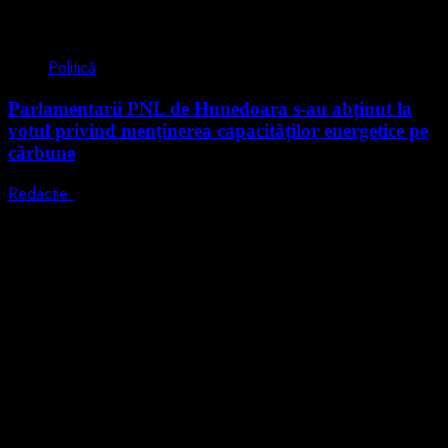
2 min read
Politică
Parlamentarii PNL de Hunedoara s-au abținut la
votul privind menținerea capacităților energetice pe
cărbune
Redactie
5 august 2026