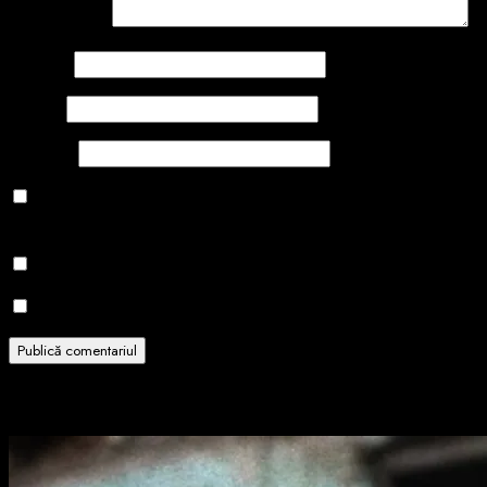
Comentariu
*
Nume
*
Email
*
Site web
Salvează-mi numele, emailul și site-ul web în acest navigator
pentru data viitoare când o să comentez.
Notifică-mă prin email când sunt publicate alte comentarii.
Notifică-mă prin email când sunt publicate articole noi.
Related Stories