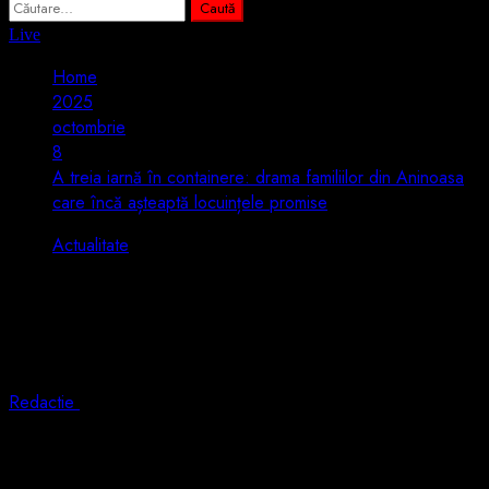
Caută
după:
Live
Home
2025
octombrie
8
A treia iarnă în containere: drama familiilor din Aninoasa
care încă așteaptă locuințele promise
Actualitate
A treia iarnă în containere: drama
familiilor din Aninoasa care încă așteaptă
locuințele promise
Redactie
8 octombrie 2025
1 min read