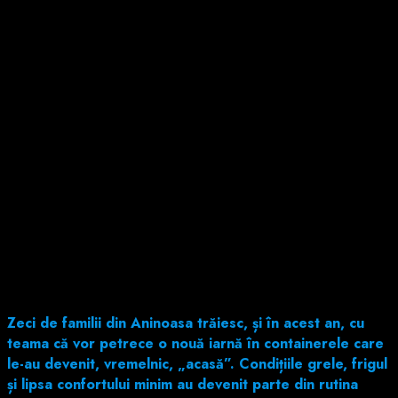
Zeci de familii din Aninoasa trăiesc, și în acest an, cu
teama că vor petrece o nouă iarnă în containerele care
le-au devenit, vremelnic, „acasă”. Condițiile grele, frigul
și lipsa confortului minim au devenit parte din rutina