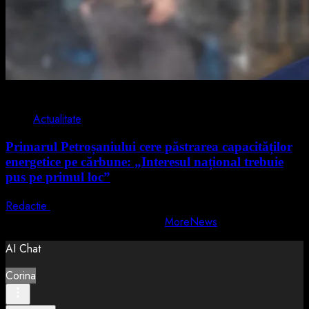
2 min read
Actualitate
Primarul Petroșaniului cere păstrarea capacităților
energetice pe cărbune: „Interesul național trebuie
pus pe primul loc”
Redactie
5 august 2026
Copyright © All rights reserved.
|
MoreNews
by AF themes.
AI Chat
Corina