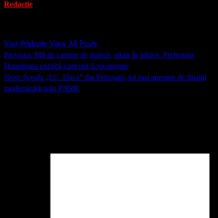
Redactie
Administrator
Visit Website
View All Posts
Post
Previous:
Mii de carnete de muncă, uitate în arhive. Prefectura
navigation
Hunedoara explică cum pot fi recuperate
Next:
Școala „I.G. Duca” din Petroșani, tot mai aproape de finalul
modernizării prin PNRR
Lasă un răspuns
Adresa ta de email nu va fi publicată.
Câmpurile obligatorii sunt
marcate cu
*