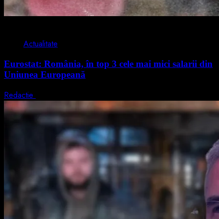
1 min read
Actualitate
Eurostat: România, în top 3 cele mai mici salarii din
Uniunea Europeană
Redactie
7 august 2026