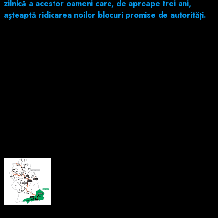
zilnică a acestor oameni care, de aproape trei ani,
așteaptă ridicarea noilor blocuri promise de autorități.
Pentru unii, însă, așteptarea a fost prea lungă. Unele
containere au rămas goale — nu pentru că locatarii lor s-ar fi
mutat în locuințe noi, ci pentru că nu au mai apucat să vadă
ziua în care își vor redobândi un cămin adevărat.
Situația din Aninoasa rămâne una dureroasă și plină de
incertitudine, în timp ce familiile afectate cer autorităților locale
să urgenteze finalizarea construcțiilor și să le ofere, în sfârșit,
condiții decente de trai.
About the Author