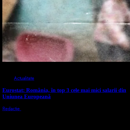
1 min read
Actualitate
Eurostat: România, în top 3 cele mai mici salarii din
Uniunea Europeană
Redactie
7 august 2026