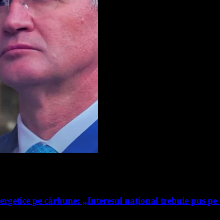
ergetice pe cărbune: „Interesul național trebuie pus pe