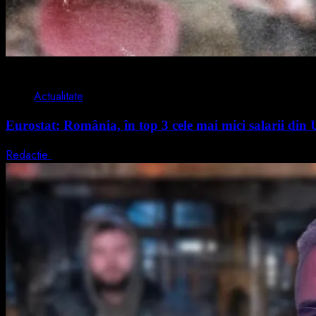
1 min read
Actualitate
Eurostat: România, în top 3 cele mai mici salarii di
Redactie
7 august 2026