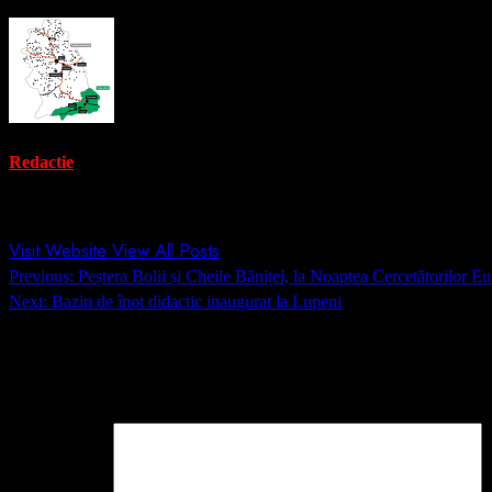
Redactie
Administrator
Visit Website
View All Posts
Post
Previous:
Peștera Bolii și Cheile Băniței, la Noaptea Cercetătorilor E
navigation
Next:
Bazin de înot didactic inaugurat la Lupeni
Lasă un răspuns
Adresa ta de email nu va fi publicată.
Câmpurile obligatorii sunt