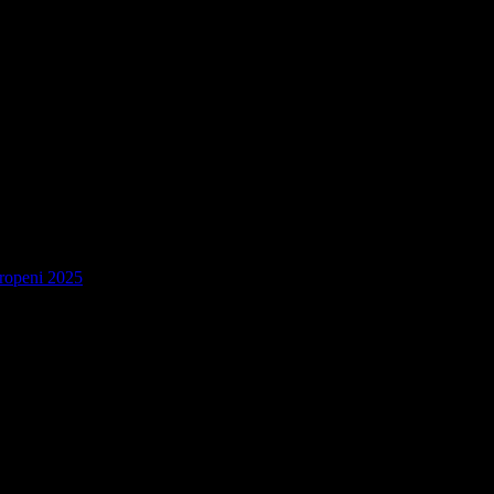
uropeni 2025
 marcate cu
*