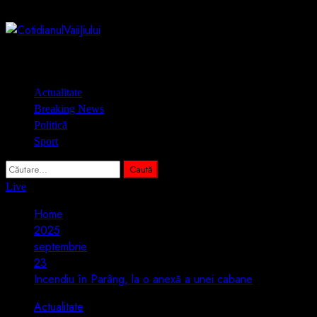
Skip
9 august 2026
to
content
Primary
Actualitate
Menu
Breaking News
Politică
Sport
Caută
după:
Live
Home
2025
septembrie
23
Incendiu în Parâng, la o anexă a unei cabane
Actualitate