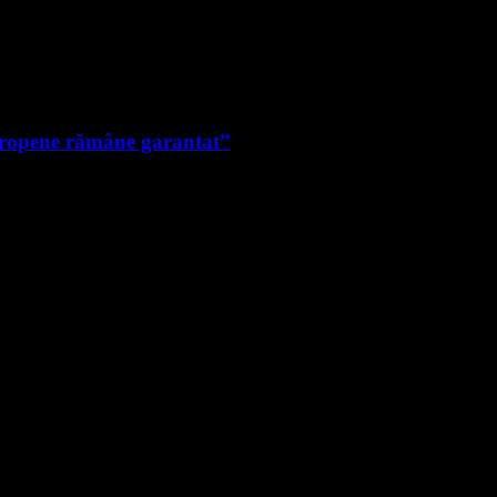
uropene rămâne garantat”
e noi.