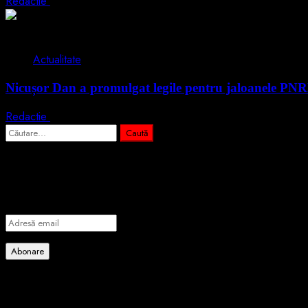
Redactie
5 august 2026
2 min read
Actualitate
Nicușor Dan a promulgat legile pentru jaloanele PN
Redactie
4 august 2026
Caută
după:
Abonează-te prin email la cele mai importa
Introdu adresa de email pentru a te abona la portalul nostru de info
Adresă
email
Abonare
Alătură-te celorlalți 4 abonați.