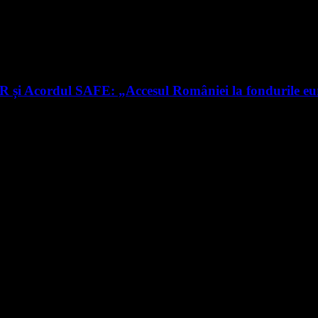
RR și Acordul SAFE: „Accesul României la fondurile e
nte știri
rmare și vei primi notificări prin email când vor fi publicate articol