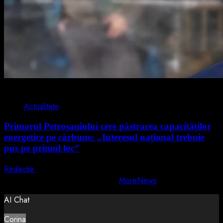
2 min read
Actualitate
Primarul Petroșaniului cere păstrarea capacităților
energetice pe cărbune: „Interesul național trebuie
pus pe primul loc”
Redactie
5 august 2026
Copyright © All rights reserved.
|
MoreNews
by AF themes.
AI Chat
Corina