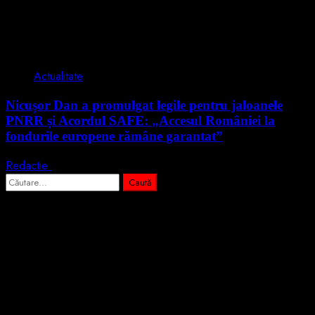
2 min read
Actualitate
Nicușor Dan a promulgat legile pentru jaloanele
PNRR și Acordul SAFE: „Accesul României la
fondurile europene rămâne garantat”
Redactie
4 august 2026
Caută
după:
Abonează-te prin email la cele mai
importante știri
Introdu adresa de email pentru a te abona la portalul nostru de
informare și vei primi notificări prin email când vor fi publicate
articole noi.