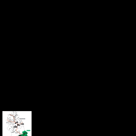
din Valea Jiului a anunțat deschiderea procedurii de angajare
pentru mai multe posturi. Sunt disponibile 33 de posturi de
conducător autobuz, 2 posturi de inginer transport și 1 post de
contabil.
Candidații își pot depune dosarele la sediul societății din strada
Universității nr. 20, în perioada 28-29 august și 1-5 septembrie
2025, între orele 08:00-16:00. Detalii suplimentare și informații
despre concurs sunt disponibile pe site-ul societății.
Noul operator va asigura transportul public interurban în Valea
Jiului cu 26 de autobuze electrice, dar și transportul public local
din Petroșani, prin intermediul celor 7 vehicule ecologice
achiziționate de Primăria municipiului.
About the Author