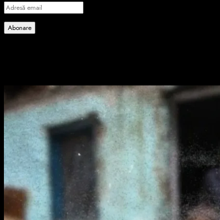
Adresă
email
Abonare
Alătură-te celorlalți 4 abonați.
Poate ai ratat