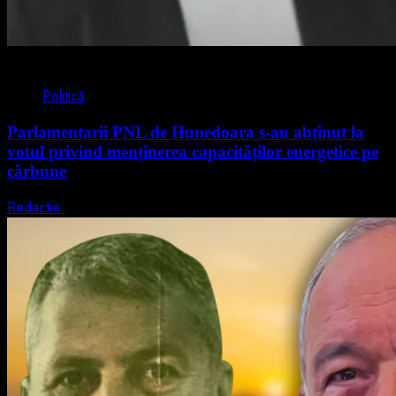
2 min read
Politică
Parlamentarii PNL de Hunedoara s-au abținut la
votul privind menținerea capacităților energetice pe
cărbune
Redactie
5 august 2026