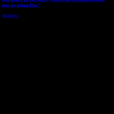
pus pe primul loc”
Redactie
5 august 2026