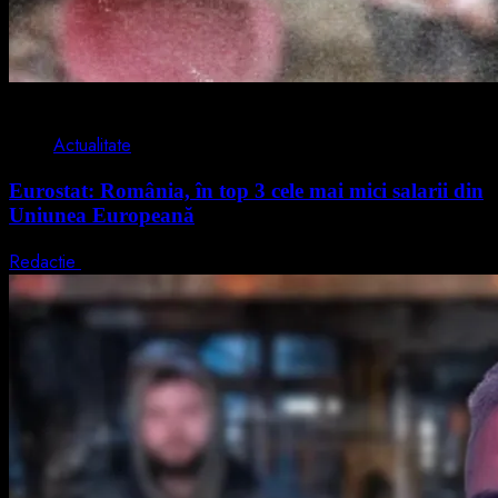
1 min read
Actualitate
Eurostat: România, în top 3 cele mai mici salarii din
Uniunea Europeană
Redactie
7 august 2026