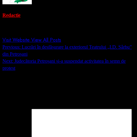
Redactie
Administrator
Visit Website
View All Posts
Post
Previous:
Lucrări în desfășurare la exteriorul Teatrului „I.D. Sârbu”
navigation
din Petroșani
Next:
Judecătoria Petroșani și-a suspendat activitatea în semn de
protest
Lasă un răspuns
Adresa ta de email nu va fi publicată.
Câmpurile obligatorii sunt
marcate cu
*