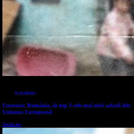
1 min read
Actualitate
Eurostat: România, în top 3 cele mai mici salarii din
Uniunea Europeană
Redactie
7 august 2026