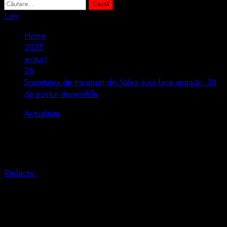
Caută
după:
Live
Home
2025
august
28
Societatea de transport din Valea Jiului face angajări: 36
de posturi disponibile
Actualitate
Societatea de transport din Valea Jiului
face angajări: 36 de posturi disponibile
Redactie
28 august 2025
1 min read