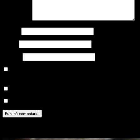
Comentariu
*
Nume
*
Email
*
Site web
Salvează-mi numele, emailul și site-ul web în acest navigator
pentru data viitoare când o să comentez.
Notifică-mă prin email când sunt publicate alte comentarii.
Notifică-mă prin email când sunt publicate articole noi.
Related Stories