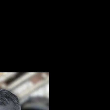
nte știri
rmare și vei primi notificări prin email când vor fi publicate articol