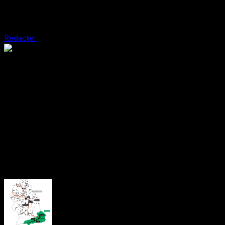
Judecătoria Petroșani și-a suspendat activi
Redactie
28 august 2025
1 min read
Începând de ieri, Judecătoria Petroșani și-a suspendat activitatea,
Pe durata protestului, instanța judecă doar cauzele urgente, prec
Demersul vine în contextul în care numeroase instanțe și parchete
schimbările pregătite de Guvern pun în pericol independența sistem
Reprezentanții asociațiilor de magistrați au transmis că protestele 
About the Author