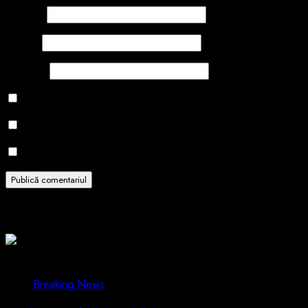
Nume
*
Email
*
Site web
Salvează-mi numele, emailul și site-ul web în acest navigator
Notifică-mă prin email când sunt publicate alte comentarii.
Notifică-mă prin email când sunt publicate articole noi.
Related Stories
1 min read
Breaking News