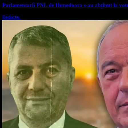
Parlamentarii PNL de Hunedoara s-au abținut la votul
Redactie
5 august 2026