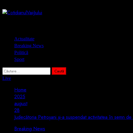
Skip
7 august 2026
to
content
Primary
Actualitate
Menu
Breaking News
Politică
Sport
Caută
după:
Live
Home
2025
august
28
Judecătoria Petroșani și-a suspendat activitatea în semn de
Breaking News