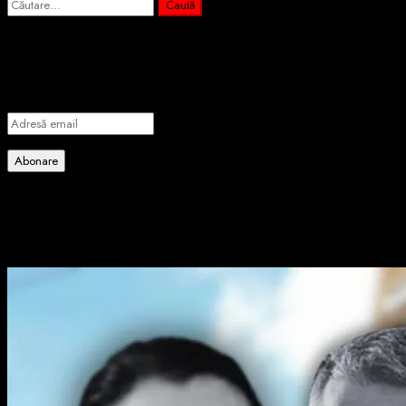
Caută
după:
Abonează-te prin email la cele mai importa
Introdu adresa de email pentru a te abona la portalul nostru de info
Adresă
email
Abonare
Alătură-te celorlalți 4 abonați.
Poate ai ratat