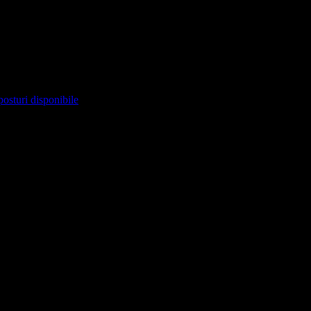
posturi disponibile
 marcate cu
*