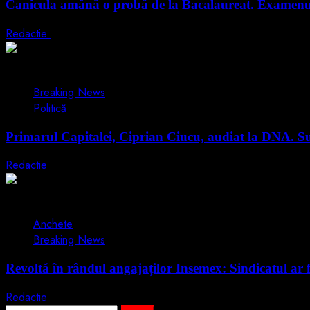
Canicula amână o probă de la Bacalaureat. Examenul l
Redactie
29 iunie 2026
1 min read
Breaking News
Politică
Primarul Capitalei, Ciprian Ciucu, audiat la DNA. Su
Redactie
18 iunie 2026
2 min read
Anchete
Breaking News
Revoltă în rândul angajaților Insemex: Sindicatul ar 
Redactie
15 iunie 2026