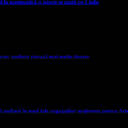
a matematică și istorie se mută pe 1 iulie
rse: ancheta vizează mai multe dosare
fi atribuit în mod fals angajaților susținerea pentru A