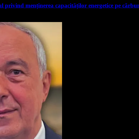
 privind menținerea capacităților energetice pe cărbu